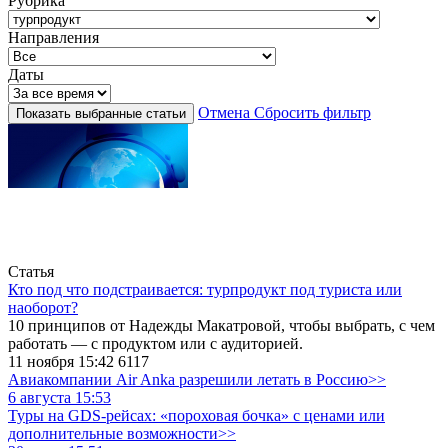
Рубрика
Направления
Даты
Отмена
Сбросить фильтр
Показать выбранные статьи
Статья
Кто под что подстраивается: турпродукт под туриста или
наоборот?
10 принципов от Надежды Макатровой, чтобы выбрать, с чем
работать — с продуктом или с аудиторией.
11 ноября 15:42
6117
Авиакомпании Air Anka разрешили летать в Россию>>
6 августа 15:53
Туры на GDS-рейсах: «пороховая бочка» с ценами или
дополнительные возможности>>