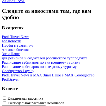
20 июля 15:51
Следите за новостями там, где вам
удобно
В соцсетях
Profi.Travel.News
все новости
Профи в трэвел тут
чат для общения
Знай Наше
для регионов и создателей российского турпродукта
Расписание вебинаров по внутреннему туризму
Расписание вебинаров по выездному туризму
Сообщество Loyalty
Profi.Travel News в MAX
Знай Наше в MAX
Сообщество
Profi.travel
В почте
Ежедневная рассылка
Еженедельная рассылка вебинаров