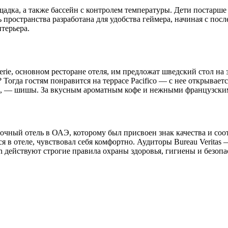
щадка, а также бассейн с контролем температуры. Дети постарш
ь пространства разработана для удобства геймера, начиная с пос
терьера.
serie, основном ресторане отеля, им предложат шведский стол на
 Тогда гостям понравится на террасе Pacifico — с нее открывае
ые, — шишы. За вкусным ароматным кофе и нежными французскими
чный отель в ОАЭ, которому был присвоен знак качества и соотв
я в отеле, чувствовал себя комфортно. Аудиторы Bureau Verita
n действуют строгие правила охраны здоровья, гигиены и безопа