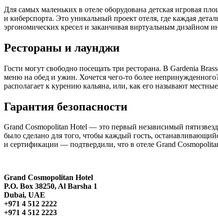
Для самых маленьких в отеле оборудована детская игровая пло
и киберспорта. Это уникальный проект отеля, где каждая детал
эргономических кресел и заканчивая виртуальным дизайном ин
Рестораны и лаунджи
Гости могут свободно посещать три ресторана. В Gardenia Bras
меню на обед и ужин. Хочется чего-то более непринужденного?
располагает к курению кальяна, или, как его называют местн
Гарантия безопасности
Grand Cosmopolitan Hotel — это первый независимый пятизвездо
было сделано для того, чтобы каждый гость, останавливающийс
и сертификации — подтвердили, что в отеле Grand Cosmopolita
Grand Cosmopolitan Hotel
P.O. Box 38250, Al Barsha 1
Dubai, UAE
+971 4 512 2222
+971 4 512 2223