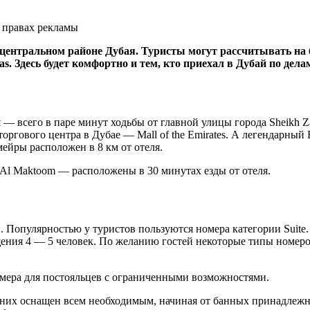
 правах рекламы
ентральном районе Дубая. Туристы могут рассчитывать на бе
as. Здесь будет комфортно и тем, кто приехал в Дубай по де
я — всего в паре минут ходьбы от главной улицы города Sheikh 
ргового центра в Дубае — Mall of the Emirates. А легендарный B
мейры расположен в 8 км от отеля.
Al Maktoom — расположены в 30 минутах езды от отеля.
. Популярностью у туристов пользуются номера категории Suite
ения 4 — 5 человек. По желанию гостей некоторые типы номеро
номера для постояльцев с ограниченными возможностями.
 них оснащен всем необходимым, начиная от банных принадлежн