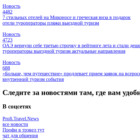
Новость
4482
7 стильных отелей на Миконосе и греческая виза в подарок
отели
туроператоры
пляжи
выездной туризм
Новость
4723
ОАЭ вернули себе третью строчку в рейтинге лета и стали деш
туроператоры
выездной туризм
актуальные направления
Новость
688
«Больше, чем путешествие» продлевает прием заявок на всер
внутренний туризм
события
Следите за новостями там, где вам удоб
В соцсетях
Profi.Travel.News
все новости
Профи в трэвел тут
чат для общения