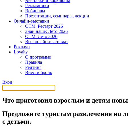
Выставки и воркшопы
Рекламники
Вебинары
Презентации, семинары, лекции
Онлайн-выставки
OTM: Рестарт 2026
Знай наше: Лето 2026
OTM: Лето 2026
Все онлайн-выставки
Реклама
Loyalty
О программе
Правила
Рейтинг
Внести бронь
Вход
Что приготовил взрослым и детям новы
Предложите туристам развлечения на лю
с детьми.