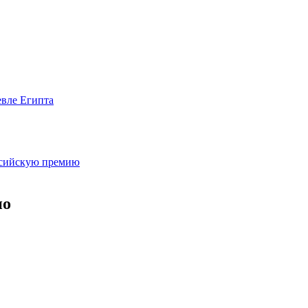
евле Египта
оссийскую премию
но