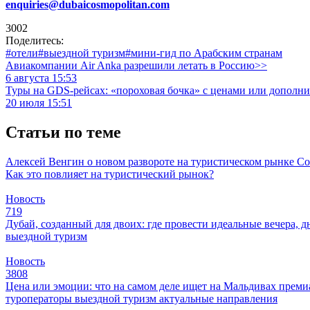
enquiries@dubaicosmopolitan.com
3002
Поделитесь:
#отели
#выездной туризм
#мини-гид по Арабским странам
Авиакомпании Air Anka разрешили летать в Россию>>
6 августа 15:53
Туры на GDS-рейсах: «пороховая бочка» с ценами или дополн
20 июля 15:51
Статьи по теме
Алексей Венгин о новом развороте на туристическом рынке
Со
Как это повлияет на туристический рынок?
Новость
719
Дубай, созданный для двоих: где провести идеальные вечера, д
выездной туризм
Новость
3808
Цена или эмоции: что на самом деле ищет на Мальдивах прем
туроператоры
выездной туризм
актуальные направления