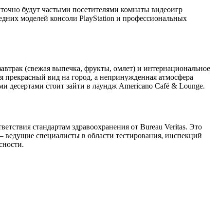
е точно будут частыми посетителями комнаты видеоигр
ледних моделей консоли PlayStation и профессиональных
 завтрак (свежая выпечка, фрукты, омлет) и интернациональное
тся прекрасный вид на город, а непринужденная атмосфера
 десертами стоит зайти в лаундж Americano Café & Lounge.
етствия стандартам здравоохранения от Bureau Veritas. Это
s — ведущие специалисты в области тестирования, инспекций
сности.