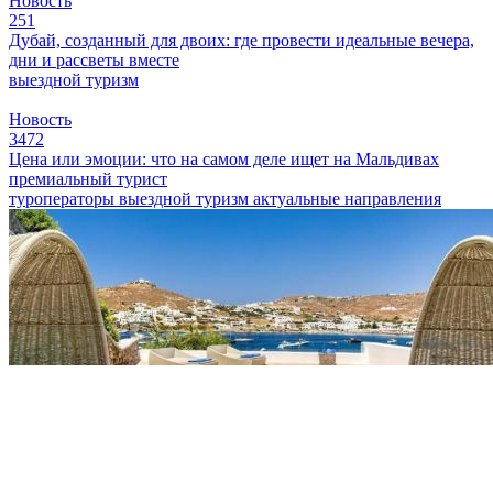
Новость
251
Дубай, созданный для двоих: где провести идеальные вечера,
дни и рассветы вместе
выездной туризм
Новость
3472
Цена или эмоции: что на самом деле ищет на Мальдивах
премиальный турист
туроператоры
выездной туризм
актуальные направления