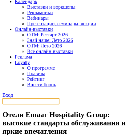
Календарь
Выставки и воркшопы
Рекламники
Вебинары
Презентации, семинары, лекции
Онлайн-выставки
OTM: Рестарт 2026
Знай наше: Лето 2026
OTM: Лето 2026
Все онлайн-выставки
Реклама
Loyalty
О программе
Правила
Рейтинг
Внести бронь
Вход
Отели Emaar Hospitality Group:
высокие стандарты обслуживания и
яркие впечатления