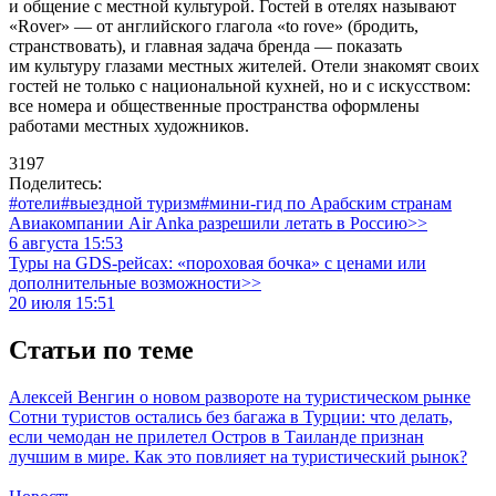
и общение с местной культурой. Гостей в отелях называют
«Rover» — от английского глагола «to rove» (бродить,
странствовать), и главная задача бренда — показать
им культуру глазами местных жителей. Отели знакомят своих
гостей не только с национальной кухней, но и с искусством:
все номера и общественные пространства оформлены
работами местных художников.
3197
Поделитесь:
#отели
#выездной туризм
#мини-гид по Арабским странам
Авиакомпании Air Anka разрешили летать в Россию>>
6 августа 15:53
Туры на GDS-рейсах: «пороховая бочка» с ценами или
дополнительные возможности>>
20 июля 15:51
Статьи по теме
Алексей Венгин о новом развороте на туристическом рынке
Сотни туристов остались без багажа в Турции: что делать,
если чемодан не прилетел
Остров в Таиланде признан
лучшим в мире. Как это повлияет на туристический рынок?