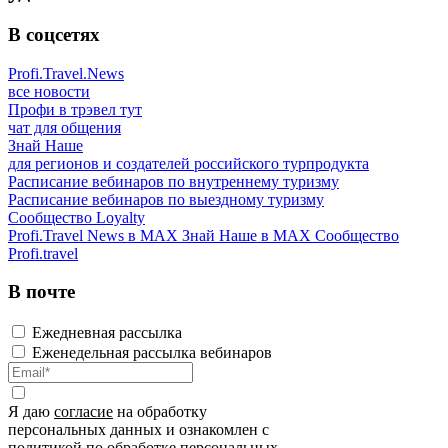
В соцсетях
Profi.Travel.News
все новости
Профи в трэвел тут
чат для общения
Знай Наше
для регионов и создателей российского турпродукта
Расписание вебинаров по внутреннему туризму
Расписание вебинаров по выездному туризму
Сообщество Loyalty
Profi.Travel News в MAX
Знай Наше в MAX
Сообщество
Profi.travel
В почте
Ежедневная рассылка
Еженедельная рассылка вебинаров
Я даю
согласие
на обработку
персональных данных и ознакомлен с
политикой
по обработке персональных