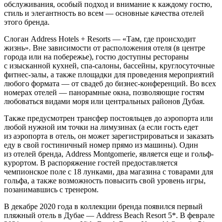
обслуживания, особый подход и внимание к каждому гостю,
стиль и элегантность во всем — основные качества отелей
этого бренда.
Слоган Address Hotels + Resorts — «Там, где происходит
жизнь». Вне зависимости от расположения отеля (в центре
города или на побережье), гостю доступны рестораны
с изысканной кухней, спа-салоны, бассейны, круглосуточные
фитнес-залы, а также площадки для проведения мероприятий
любого формата — от свадеб до бизнес-конференций. Во всех
номерах отелей — панорамные окна, позволяющие гостям
любоваться видами моря или центральных районов Дубая.
Также предусмотрен трансфер постояльцев до аэропорта или
любой нужной им точки на лимузинах (а если гость едет
из аэропорта в отель, он может зарегистрироваться и заказать
еду в свой гостиничный номер прямо из машины). Один
из отелей бренда, Address Montgomerie, является еще и гольф-
курортом. В распоряжение гостей предоставляется
чемпионское поле с 18 лунками, два магазина с товарами для
гольфа, а также возможность повысить свой уровень игры,
позанимавшись с тренером.
В декабре 2020 года в коллекции бренда появился первый
пляжный отель в Дубае — Address Beach Resort 5*. В феврале