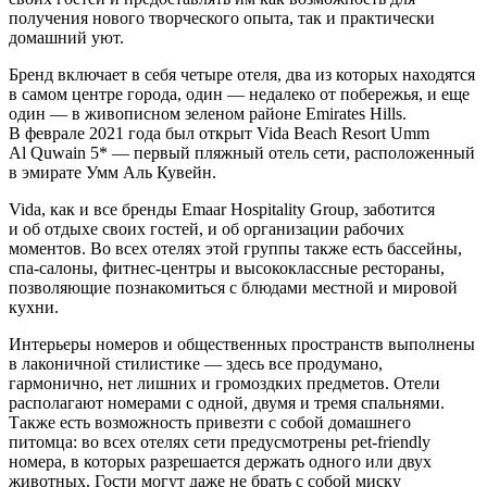
получения нового творческого опыта, так и практически
домашний уют.
Бренд включает в себя четыре отеля, два из которых находятся
в самом центре города, один — недалеко от побережья, и еще
один — в живописном зеленом районе Emirates Hills.
В феврале 2021 года был открыт Vida Beach Resort Umm
Al Quwain 5* — первый пляжный отель сети, расположенный
в эмирате Умм Аль Кувейн.
Vida, как и все бренды Emaar Hospitality Group, заботится
и об отдыхе своих гостей, и об организации рабочих
моментов. Во всех отелях этой группы также есть бассейны,
спа-салоны, фитнес-центры и высококлассные рестораны,
позволяющие познакомиться с блюдами местной и мировой
кухни.
Интерьеры номеров и общественных пространств выполнены
в лаконичной стилистике — здесь все продумано,
гармонично, нет лишних и громоздких предметов. Отели
располагают номерами с одной, двумя и тремя спальнями.
Также есть возможность привезти с собой домашнего
питомца: во всех отелях сети предусмотрены pet-friendly
номера, в которых разрешается держать одного или двух
животных. Гости могут даже не брать с собой миску