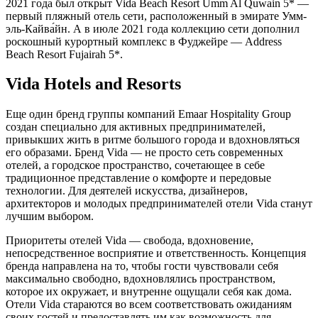
2021 года был открыт Vida Beach Resort Umm Al Quwain 5* —
первый пляжный отель сети, расположенный в эмирате Умм-
эль-Кайва́йн. А в июле 2021 года коллекцию сети дополнил
роскошный курортный комплекс в Фуджейре — Address
Beach Resort Fujairah 5*.
Vida Hotels and Resorts
Еще один бренд группы компаний Emaar Hospitality Group
создан специально для активных предпринимателей,
привыкших жить в ритме большого города и вдохновляться
его образами. Бренд Vida — не просто сеть современных
отелей, а городское пространство, сочетающее в себе
традиционное представление о комфорте и передовые
технологии. Для деятелей искусства, дизайнеров,
архитекторов и молодых предпринимателей отели Vida станут
лучшим выбором.
Приоритеты отелей Vida — свобода, вдохновение,
непосредственное восприятие и ответственность. Концепция
бренда направлена на то, чтобы гости чувствовали себя
максимально свободно, вдохновлялись пространством,
которое их окружает, и внутренне ощущали себя как дома.
Отели Vida стараются во всем соответствовать ожиданиям
своих гостей и предоставлять им как возможность для