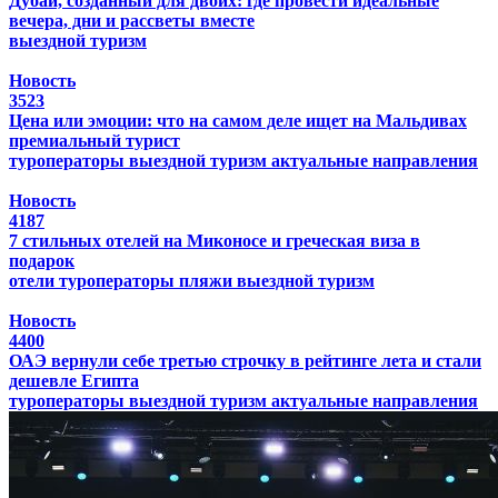
Дубай, созданный для двоих: где провести идеальные
вечера, дни и рассветы вместе
выездной туризм
Новость
3523
Цена или эмоции: что на самом деле ищет на Мальдивах
премиальный турист
туроператоры
выездной туризм
актуальные направления
Новость
4187
7 стильных отелей на Миконосе и греческая виза в
подарок
отели
туроператоры
пляжи
выездной туризм
Новость
4400
ОАЭ вернули себе третью строчку в рейтинге лета и стали
дешевле Египта
туроператоры
выездной туризм
актуальные направления