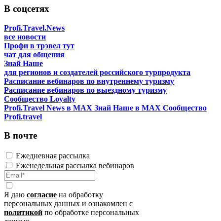
В соцсетях
Profi.Travel.News
все новости
Профи в трэвел тут
чат для общения
Знай Наше
для регионов и создателей российского турпродукта
Расписание вебинаров по внутреннему туризму
Расписание вебинаров по выездному туризму
Сообщество Loyalty
Profi.Travel News в MAX
Знай Наше в MAX
Сообщество
Profi.travel
В почте
Ежедневная рассылка
Еженедельная рассылка вебинаров
Я даю
согласие
на обработку
персональных данных и ознакомлен с
политикой
по обработке персональных