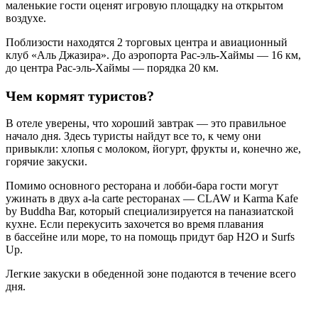
маленькие гости оценят игровую площадку на открытом
воздухе.
Поблизости находятся 2 торговых центра и авиационный
клуб «Аль Джазира». До аэропорта Рас-эль-Хаймы — 16 км,
до центра Рас-эль-Хаймы — порядка 20 км.
Чем кормят туристов?
В отеле уверены, что хороший завтрак — это правильное
начало дня. Здесь туристы найдут все то, к чему они
привыкли: хлопья с молоком, йогурт, фрукты и, конечно же,
горячие закуски.
Помимо основного ресторана и лобби-бара гости могут
ужинать в двух a-la carte ресторанах — CLAW и Karma Kafe
by Buddha Bar, который специализируется на паназиатской
кухне. Если перекусить захочется во время плавания
в бассейне или море, то на помощь придут бар H2O и Surfs
Up.
Легкие закуски в обеденной зоне подаются в течение всего
дня.