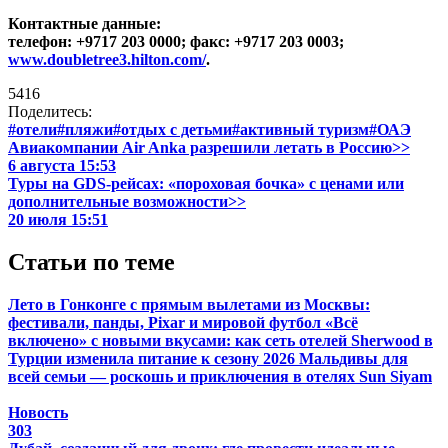
Контактные данные:
телефон: +9717 203 0000; факс: +9717 203 0003;
www.doubletree3.hilton.com/
.
5416
Поделитесь:
#отели
#пляжи
#отдых с детьми
#активный туризм
#ОАЭ
Авиакомпании Air Anka разрешили летать в Россию>>
6 августа 15:53
Туры на GDS-рейсах: «пороховая бочка» с ценами или
дополнительные возможности>>
20 июля 15:51
Статьи по теме
Лето в Гонконге с прямым вылетами из Москвы:
фестивали, панды, Pixar и мировой футбол
«Всё
включено» с новыми вкусами: как сеть отелей Sherwood в
Турции изменила питание к сезону 2026
Мальдивы для
всей семьи — роскошь и приключения в отелях Sun Siyam
Новость
303