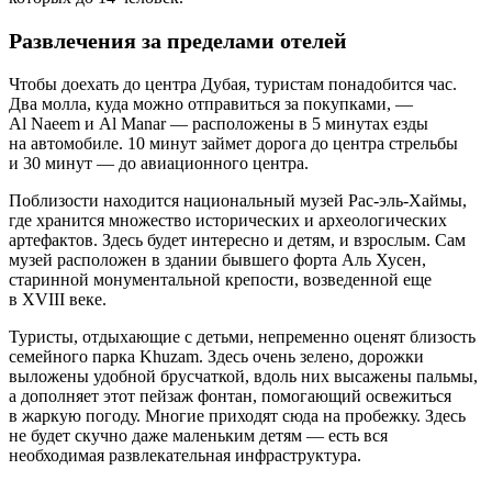
Развлечения за пределами отелей
Чтобы доехать до центра Дубая, туристам понадобится час.
Два молла, куда можно отправиться за покупками, —
Al Naeem и Al Manar — расположены в 5 минутах езды
на автомобиле. 10 минут займет дорога до центра стрельбы
и 30 минут — до авиационного центра.
Поблизости находится национальный музей Рас-эль-Хаймы,
где хранится множество исторических и археологических
артефактов. Здесь будет интересно и детям, и взрослым. Сам
музей расположен в здании бывшего форта Аль Хусен,
старинной монументальной крепости, возведенной еще
в XVIII веке.
Туристы, отдыхающие с детьми, непременно оценят близость
семейного парка Khuzam. Здесь очень зелено, дорожки
выложены удобной брусчаткой, вдоль них высажены пальмы,
а дополняет этот пейзаж фонтан, помогающий освежиться
в жаркую погоду. Многие приходят сюда на пробежку. Здесь
не будет скучно даже маленьким детям — есть вся
необходимая развлекательная инфраструктура.