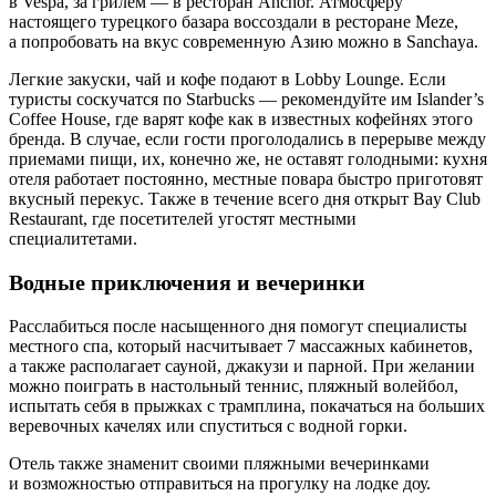
в Vespa, за грилем — в ресторан Anchor. Атмосферу
настоящего турецкого базара воссоздали в ресторане Meze,
а попробовать на вкус современную Азию можно в Sanchaya.
Легкие закуски, чай и кофе подают в Lobby Lounge. Если
туристы соскучатся по Starbucks — рекомендуйте им Islander’s
Coffee House, где варят кофе как в известных кофейнях этого
бренда. В случае, если гости проголодались в перерыве между
приемами пищи, их, конечно же, не оставят голодными: кухня
отеля работает постоянно, местные повара быстро приготовят
вкусный перекус. Также в течение всего дня открыт Bay Club
Restaurant, где посетителей угостят местными
специалитетами.
Водные приключения и вечеринки
Расслабиться после насыщенного дня помогут специалисты
местного спа, который насчитывает 7 массажных кабинетов,
а также располагает сауной, джакузи и парной. При желании
можно поиграть в настольный теннис, пляжный волейбол,
испытать себя в прыжках с трамплина, покачаться на больших
веревочных качелях или спуститься с водной горки.
Отель также знаменит своими пляжными вечеринками
и возможностью отправиться на прогулку на лодке доу.