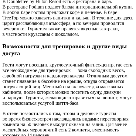
В Doubletree by Hilton Resort есть 3 ресторана и бара.
В ресторане Podium подают блюда интернациональной кухни.
В лобби-баре гостям предложат кофе и печенье. В баре
TreeTop можно заказать напитки и кальян. В течение дня здесь
царит расслабляющая атмосфера, а по вечерам проводятся
вечеринки. Туристам также нравятся вкусные завтраки,
в частности круассаны с шоколадом.
Возможности для тренировок и другие виды
досуга
Гости могут посещать круглосуточный фитнес-центр, где есть
все необходимое для тренировок — зона свободных весов,
аэробной нагрузки и кардиотренажеры. Отличным досугом
станет плавание в бассейне на крыше, откуда открывается
потрясающий вид. Местный спа включает два массажных
кабинета, после которых можно посетить сауну, джакузи
и парную. Туристы, желающие отправиться на шопинг, могут
воспользоваться услугой шаттл-баса.
В отеле позаботились о том, чтобы и деловые туристы
во время бизнес-встреч наслаждались видами: переговорная
комната на 50 человек выходит окнами на залив. Для менее
масштабных мероприятий есть 2 комнаты, вместимость
которых до 14 человек.