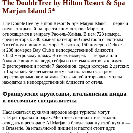
The DoubleTree by Hilton Resort & Spa
Marjan Island 5*
The DoubleTree by Hilton Resort & Spa Marjan Island — первый
отель, открытый на престижном острове Маржан,
относящемся к эмирату Рас-эль-Хайма. В нем 723 номера,
среди которых 330 комнат категории Guest room с частным
бассейном и видом на море, 5 сьютов, 150 номеров Deluxe
и 238 номеров Bay Club в непосредственной близости
к
650-метровому
пляжу. Во всех номерах — терраса или
балкон с видом на воду, сейфы и система контроля климата.
В распоряжении гостей 7 бассейнов, среди которых 2 детских
и 1 крытый. Бизнесмены могут воспользоваться тремя
переговорными комнатами. Гольф-клуб и торговые моллы
находятся в непосредственной близости от отеля.
Французские круассаны, итальянская пицца
и восточные специалитеты
Наслаждаться кухнями народов мира туристы могут
в 13 ресторанах и барах. Местные специалитеты можно
отведать в ресторане Al Marjan, а блюда французской кухни —
в Brasserie. За итальянской пиццей и пастой стоит идти