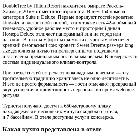
DoubleTree by Hilton Resort находится в эмирате Рас-эль-
Хайма, в 20 км от местного аэропорта. В нем 154 номера
категории Suite и Deluxe. Первые порадуют гостей кроватью
king-size и элегантной ванной, в них также есть
42-дюймовый
телевизор, удобное рабочее место и просторный диван.
Номера Deluxe отличает панорамный вид на город или
на залив. В этих комфортных комнатах туристам обеспечен
крепкий безопасный сон: кровати Sweet Dreems размера king-
size дополнены пятью гипоаллергенными подушками
и застелены премиальным постельным бельем. В номерах есть
система индивидуального климат-контроля.
При заезде гостей встречают шоколадным печеньем — эту
трогательную традицию хранят здесь не одно десятилетие.
И это не просто формальность — гости отмечают прекрасный
вкус угощения и приветливость персонала во время welcome-
ритуала.
Туристы получают доступ к
650-метровому
пляжу,
находящемуся в нескольких минутах ходьбы от отеля,
и 7 бассейнам. В отеле доступны услуги консьержа.
Какая кухня представлена в отеле