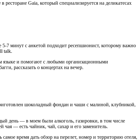
в ресторане Gaia, который специализируется на деликатесах
ие
5-7
минут с анкетой подходит ресепшионист, которому важно
 talk.
ном языке и помогают с любыми организационными
гги, рассказать о концертах на вечер.
приготовлен шоколадный фондан и чаши с малиной, клубникой,
ый день — в моем были алкоголь, газировки, в том числе
 чая — есть чайник, чай, сахар и его заменитель.
 самое время дать обзор на перелет, номер и территорию отеля,