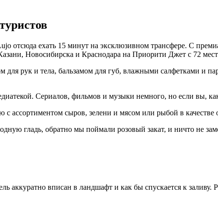
 туристов
o отсюда ехать 15 минут на эксклюзивном трансфере. С премиа
Казани, Новосибирска и Краснодара на Приорити Джет с 72 мест
ном для рук и тела, бальзамом для губ, влажными салфетками и п
едиатекой. Сериалов, фильмов и музыки немного, но если вы, ка
ю с ассортиментом сыров, зелени и мясом или рыбой в качестве 
водную гладь, обратно мы поймали розовый закат, и ничто не за
ель аккуратно вписан в ландшафт и как бы спускается к заливу.