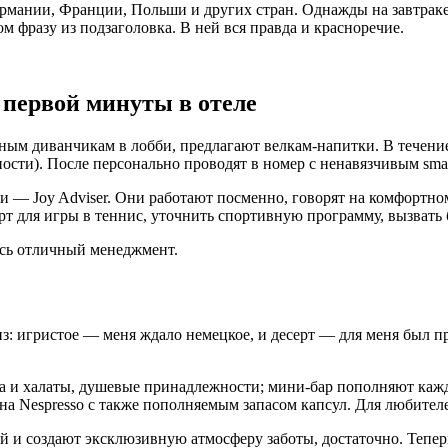
ермании, Франции, Польши и других стран. Однажды на завтраке 
м фразу из подзаголовка. В ней вся правда и красноречие.
 первой минуты в отеле
ртным диванчикам в лобби, предлагают велкам-напитки. В течен
ости). После персонально проводят в номер с ненавязчивым small
и — Joy Adviser. Они работают посменно, говорят на комфорт
т для игры в теннис, уточнить спортивную программу, вызвать ба
десь отличный менеджмент.
з: игристое — меня ждало немецкое, и десерт — для меня был 
а и халаты, душевые принадлежности; мини-бар пополняют кажд
а Nespresso с также пополняемым запасом капсул. Для любителей
ей и создают эксклюзивную атмосферу заботы, достаточно. Теперь