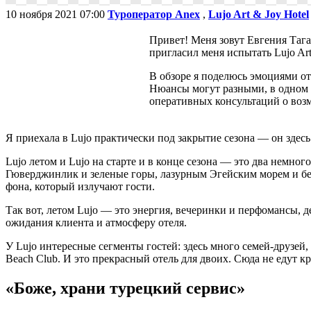
10 ноября 2021 07:00
Туроператор Anex
,
Lujo Art & Joy Hotel
Привет! Меня зовут Евгения Тага
пригласил меня испытать Lujo Art
В обзоре я поделюсь эмоциями от
Нюансы могут разными, в одном о
оперативных консультаций о воз
Я приехала в Lujo практически под закрытие сезона — он здесь 
Lujo летом и Lujo на старте и в конце сезона — это два немно
Гюверджинлик и зеленые горы, лазурным Эгейским морем и бе
фона, который излучают гости.
Так вот, летом Lujo — это энергия, вечеринки и перфомансы, д
ожидания клиента и атмосферу отеля.
У Lujo интересные сегменты гостей: здесь много семей-друзей
Beach Club. И это прекрасный отель для двоих. Сюда не едут кр
«Боже, храни турецкий сервис»