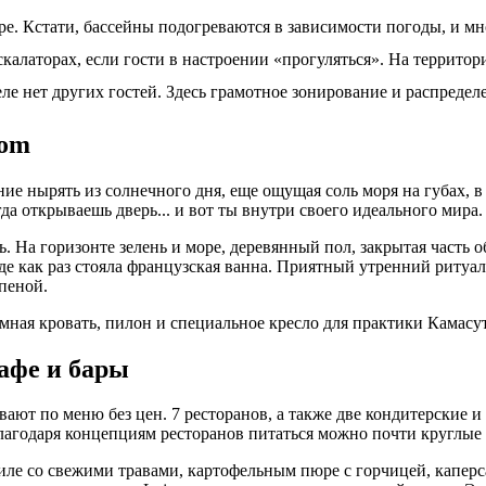
ре. Кстати, бассейны подогреваются в зависимости погоды, и мн
скалаторах, если гости в настроении «прогуляться». На территор
е нет других гостей. Здесь грамотное зонирование и распределе
oom
ение нырять из солнечного дня, еще ощущая соль моря на губах,
 открываешь дверь... и вот ты внутри своего идеального мира.
ь. На горизонте зелень и море, деревянный пол, закрытая часть
де как раз стояла французская ванна. Приятный утренний ритуал 
 пеной.
мная кровать, пилон и специальное кресло для практики Камасут
афе и бары
ивают по меню без цен. 7 ресторанов, а также две кондитерские
лагодаря концепциям ресторанов питаться можно почти круглые 
иле со свежими травами, картофельным пюре с горчицей, каперс