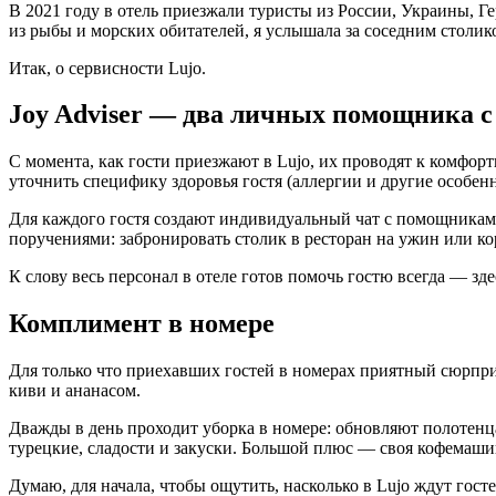
В 2021 году в отель приезжали туристы из России, Украины, Г
из рыбы и морских обитателей, я услышала за соседним столико
Итак, о сервисности Lujo.
Joy Adviser — два личных помощника с
С момента, как гости приезжают в Lujo, их проводят к комфо
уточнить специфику здоровья гостя (аллергии и другие особенн
Для каждого гостя создают индивидуальный чат с помощникам
поручениями: забронировать столик в ресторан на ужин или кор
К слову весь персонал в отеле готов помочь гостю всегда — з
Комплимент в номере
Для только что приехавших гостей в номерах приятный сюрпри
киви и ананасом.
Дважды в день проходит уборка в номере: обновляют полотенц
турецкие, сладости и закуски. Большой плюс — своя кофемашин
Думаю, для начала, чтобы ощутить, насколько в Lujo ждут гост