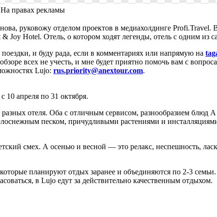
На правах рекламы
нова, руковожу отделом проектов в медиахолдинге Profi.Travel.
 & Joy Hotel. Отель, о котором ходят легенды, отель с одним из
 поездки, и буду рада, если в комментариях или напрямую на
tag
бзоре всех не учесть, и мне будет приятно помочь вам с вопрос
можностях Lujo:
rus.priority@anextour.com
.
с 10 апреля по 31 октября.
го разных отеля. Оба с отличным сервисом, разнообразием блюд A
лоснежным песком, причудливыми растениями и инсталляциями.
етский смех. А осенью и весной — это релакс, неспешность, ласк
, которые планируют отдых заранее и объединяются по
2-3 семьи.
асоваться, в Lujo едут за действительно качественным отдыхом.