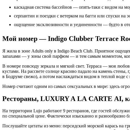
каскадная система бассейнов — опять-таки с видом на мо
серпантин и поездки с ветерком на багги или спуски на э
ощущение эксклюзивности и уединенности — будто в отел
Мой номер — Indigo Clubber Terrace R
Я жила в зоне Adults only в Indigo Beach Club. Приятное ощущ
запахами — у зоны свой парфюм — и тем самым моментом, когда
В номере повсюду зеркала и мягкий свет. Терраса — моя любов
кустами. На рассвете солнце красиво падало на камень стены, г
в Бодруме свежо), а потом наслаждаться видом в теплой воде с
Номер считают одним из самых сексуальных в мире: здесь огро
Рестораны, LUXURY A LA CARTE AI, к
На территории Lujo работают 9 ресторанов, где гостей обслуж
по специальной цене. Фактически изысканно и разнообразно б
Послушайте цитаты из меню: персидский морской карась на гр