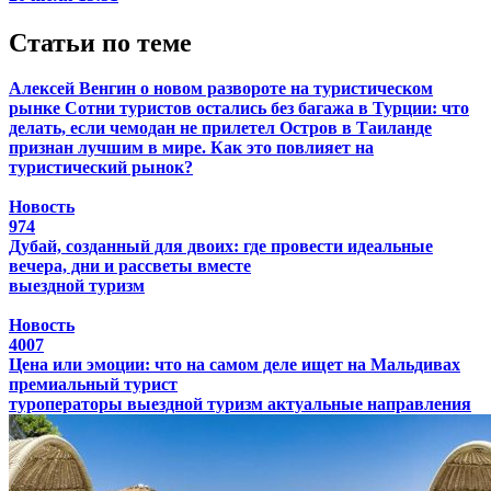
Статьи по теме
Алексей Венгин о новом развороте на туристическом
рынке
Сотни туристов остались без багажа в Турции: что
делать, если чемодан не прилетел
Остров в Таиланде
признан лучшим в мире. Как это повлияет на
туристический рынок?
Новость
974
Дубай, созданный для двоих: где провести идеальные
вечера, дни и рассветы вместе
выездной туризм
Новость
4007
Цена или эмоции: что на самом деле ищет на Мальдивах
премиальный турист
туроператоры
выездной туризм
актуальные направления