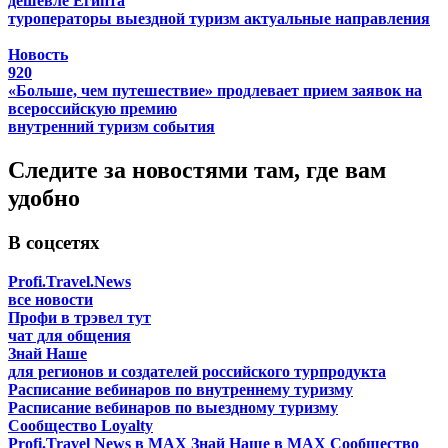
дешевле Египта
туроператоры
выездной туризм
актуальные направления
Новость
920
«Больше, чем путешествие» продлевает прием заявок на
всероссийскую премию
внутренний туризм
события
Следите за новостями там, где вам
удобно
В соцсетях
Profi.Travel.News
все новости
Профи в трэвел тут
чат для общения
Знай Наше
для регионов и создателей российского турпродукта
Расписание вебинаров по внутреннему туризму
Расписание вебинаров по выездному туризму
Сообщество Loyalty
Profi.Travel News в MAX
Знай Наше в MAX
Сообщество