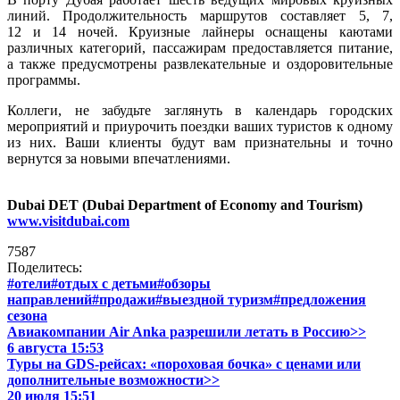
линий. Продолжительность маршрутов составляет 5, 7,
12 и 14 ночей. Круизные лайнеры оснащены каютами
различных категорий, пассажирам предоставляется питание,
а также предусмотрены развлекательные и оздоровительные
программы.
Коллеги, не забудьте заглянуть в календарь городских
мероприятий и приурочить поездки ваших туристов к одному
из них. Ваши клиенты будут вам признательны и точно
вернутся за новыми впечатлениями.
Dubai DET (Dubai Department of Economy and Tourism)
www.visitdubai.com
7587
Поделитесь:
#отели
#отдых с детьми
#обзоры
направлений
#продажи
#выездной туризм
#предложения
сезона
Авиакомпании Air Anka разрешили летать в Россию>>
6 августа 15:53
Туры на GDS-рейсах: «пороховая бочка» с ценами или
дополнительные возможности>>
20 июля 15:51