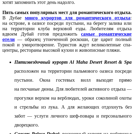
хотят запомнить этот день надолго.
Пять самых популярных мест для романтического отдыха.
В Дубае
много курортов для романтического отдыха
:
на острове, в оазисе посреди пустыни, на берегу залива или
на территории клуба верховой езды. Любителям отдыха
вдвоем Дубай готов предложить
самые романтические
отели
— образец утонченной роскоши, где царит полный
покой и умиротворение. Туристов ждут великолепные спа-
центры, рестораны высокой кухни и живописные пляжи.
Пятизвездочный курорт Al Maha Desert Resort & Spa
расположен на территории пальмового оазиса посреди
пустыни. Окна гостевых вилл выходят прямо
на песчаные дюны. Для любителей активного отдыха —
прогулки верхом на верблюдах, уроки соколиной охоты
и стрельбы из лука. А для желающих отдохнуть без
забот — услуги личного шеф-повара и персонального
дворецкого.
Caesars Palace Dubai
: роскошный курорт на побережье