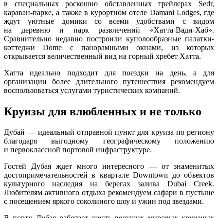
в специальных роскошно обставленных трейлерах Sedr,
караван-парке, а также в курортном отеле Damani Lodges, где
ждут уютные домики со всеми удобствами с видом
на деревню и парк развлечений «Хатта-Вади-Хаб».
Сравнительно недавно построили куполообразные палатки-
коттеджи Dome с панорамными окнами, из которых
открывается величественный вид на горный хребет Хатта.
Хатта идеально подходит для поездки на день, а для
организации более длительного путешествия рекомендуем
воспользоваться услугами туристических компаний.
Круизы для влюбленных и не только
Дубай ― идеальный отправной пункт для круиза по региону
благодаря выгодному географическому положению
и первоклассной портовой инфраструктуре.
Гостей Дубая ждет много интересного — от знаменитых
достопримечательностей в квартале Downtown до объектов
культурного наследия на берегах залива Dubai Creek.
Любителям активного отдыха рекомендуем сафари в пустыне
с посещением яркого соколиного шоу и ужин под звездами.
В порту Дубая работает шесть ведущих мировых круизных