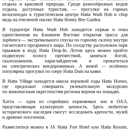
отдыха и красивой природы. Среди разнообразных видов
отдыха, доступных туристам, — прогулки на горных
велосипедах в туристическом центре Hatta Wadi Hub и сбор
меда на пчелиной пасеке Hatta Honey Bee Garden.
В турцентре Hatta Wadi Hub находится первая и пока
единственная на Ближнем Востоке открытая трасса для
зорбинга — экстремального спуска по горному склону внутри
гигантского прозрачного шара. По соседству расположен парк
прыжков в воду Hatta Drop-In. Летом здесь можно пройти
подвесную полосу препятствий, заняться йогой,
скалолазанием, параглайдингом и прокатиться
на электрических внедорожниках. А зимой — особенно
популярны прогулки по озеру Hatta Dam на каяке.
В Hatta Village находится школа верховой езды Hatta Horses,
где предложат совершить увлекательную экскурсию
по живописным окрестностям региона верхом на лошадях.
Хатта — одна из старейших охраняемых зон в ОАЭ,
представляющая культурную ценность. Здесь любители
исторического наследия смогут исследовать крепости, музей
и древние поселения.
Разместиться можно в JA Hatta Fort Hotel или Hatta Resorts,