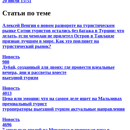
20 июля 15:51
Статьи по теме
Алексей Венгин о новом развороте на туристическом
рынке
Сотни туристов остались без багажа в Турции: что
делать, если чемодан не прилетел
Остров в Таиланде
признан лучшим в мире. Как это повлияет на
туристический рынок?
Новость
980
Дубай, созданный для двоих: где провести идеальные
вечера, дни и рассветы вместе
выездной туризм
Новость
4013
Цена или эмоции: что на самом деле ищет на Мальдивах
премиальный турист
туроператоры
выездной туризм
актуальные направления
Новость
4696
7 стильных отелей на Миконосе и греческая виза в