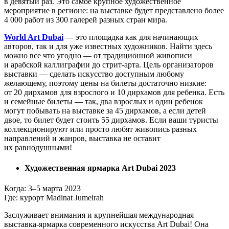
в девятый раз. Это самое крупное художественное
мероприятие в регионе: на выставке будет представлено более
4 000 работ из 300 галерей разных стран мира.
World Art Dubai
— это площадка как для начинающих
авторов, так и для уже известных художников. Найти здесь
можно все что угодно — от традиционной живописи
и арабской каллиграфии до стрит-арта. Цель организаторов
выставки — сделать искусство доступным любому
желающему, поэтому цены на билеты достаточно низкие:
от 20 дирхамов для взрослого и 10 дирхамов для ребенка. Есть
и семейные билеты — так, два взрослых и один ребенок
могут побывать на выставке за 45 дирхамов, а если детей
двое, то билет будет стоить 55 дирхамов. Если ваши туристы
коллекционируют или просто любят живопись разных
направлений и жанров, выставка не оставит
их равнодушными!
Художественная ярмарка Art Dubai 2023
Когда:
3–5
марта 2023
Где: курорт Madinat Jumeirah
Заслуживает внимания и крупнейшая международная
выставка-ярмарка современного искусства Art Dubai! Она