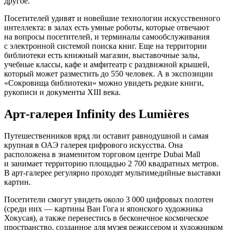
другое.
Посетителей удивят и новейшие технологии искусственного
интеллекта: в залах есть умные роботы, которые отвечают
на вопросы посетителей, и терминалы самообслуживания
с электронной системой поиска книг. Еще на территории
библиотеки есть книжный магазин, выставочные залы,
учебные классы, кафе и амфитеатр с раздвижной крышей,
который может разместить до 550 человек. А в экспозиции
«Сокровища библиотеки» можно увидеть редкие книги,
рукописи и документы XIII века.
Арт-галерея Infinity des Lumières
Путешественников вряд ли оставит равнодушной и самая
крупная в ОАЭ галерея цифрового искусства. Она
расположена в знаменитом торговом центре Dubai Mall
и занимает территорию площадью 2 700 квадратных метров.
В арт-галерее регулярно проходят мультимедийные выставки
картин.
Посетители смогут увидеть около 3 000 цифровых полотен
(среди них — картины Ван Гога и японского художника
Хокусая), а также перенестись в бесконечное космическое
пространство, созданное для музея режиссером и художником