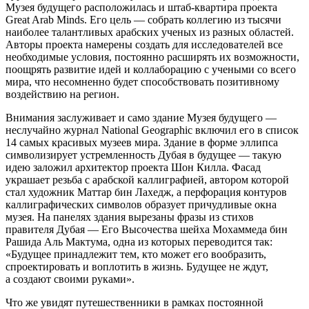
Музея будущего расположилась и штаб-квартира проекта
Great Arab Minds. Его цель — собрать коллегию из тысячи
наиболее талантливых арабских ученых из разных областей.
Авторы проекта намерены создать для исследователей все
необходимые условия, постоянно расширять их возможности,
поощрять развитие идей и коллаборацию с учеными со всего
мира, что несомненно будет способствовать позитивному
воздействию на регион.
Внимания заслуживает и само здание Музея будущего —
неслучайно журнал National Geographic включил его в список
14 самых красивых музеев мира. Здание в форме эллипса
символизирует устремленность Дубая в будущее — такую
идею заложил архитектор проекта Шон Килла. Фасад
украшает резьба с арабской каллиграфией, автором которой
стал художник Маттар бин Лахедж, а перфорация контуров
каллиграфических символов образует причудливые окна
музея. На панелях здания вырезаны фразы из стихов
правителя Дубая — Его Высочества шейха Мохаммеда бин
Рашида Аль Мактума, одна из которых переводится так:
«Будущее принадлежит тем, кто может его вообразить,
спроектировать и воплотить в жизнь. Будущее не ждут,
а создают своими руками».
Что же увидят путешественники в рамках постоянной