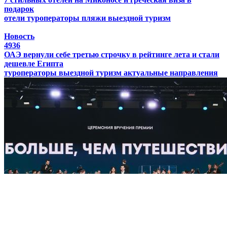
подарок
отели
туроператоры
пляжи
выездной туризм
Новость
4936
ОАЭ вернули себе третью строчку в рейтинге лета и стали
дешевле Египта
туроператоры
выездной туризм
актуальные направления