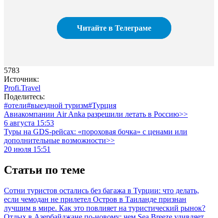
Читайте в Телеграме
5783
Источник:
Profi.Travel
Поделитесь:
#отели
#выездной туризм
#Турция
Авиакомпании Air Anka разрешили летать в Россию>>
6 августа 15:53
Туры на GDS-рейсах: «пороховая бочка» с ценами или
дополнительные возможности>>
20 июля 15:51
Статьи по теме
Сотни туристов остались без багажа в Турции: что делать,
если чемодан не прилетел
Остров в Таиланде признан
лучшим в мире. Как это повлияет на туристический рынок?
Отдых в Азербайджане по-новому: чем Sea Breeze удивляет