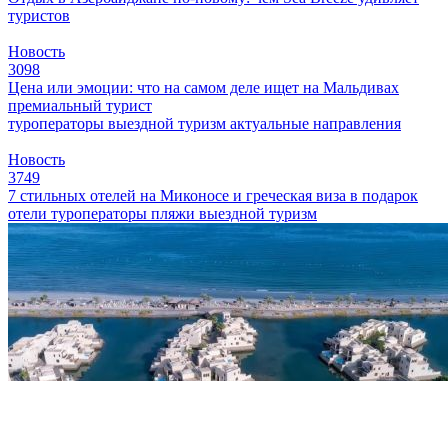
туристов
Новость
3098
Цена или эмоции: что на самом деле ищет на Мальдивах
премиальный турист
туроператоры
выездной туризм
актуальные направления
Новость
3749
7 стильных отелей на Миконосе и греческая виза в подарок
отели
туроператоры
пляжи
выездной туризм