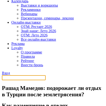
Календарь
Выставки и воркшопы
Рекламники
Вебинары
Презентации, семинары, лекции
Онлайн-выставки
OTM: Рестарт 2026
Знай наше: Лето 2026
OTM: Лето 2026
Все онлайн-выставки
Реклама
Loyalty
О программе
Правила
Рейтинг
Внести бронь
Вход
Рашад Мамедов: подорожает ли отдых
в Турции после землетрясения?
Как размещение в отелях