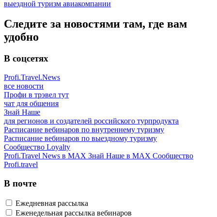
выездной туризм
авиакомпании
Следите за новостями там, где вам
удобно
В соцсетях
Profi.Travel.News
все новости
Профи в трэвел тут
чат для общения
Знай Наше
для регионов и создателей российского турпродукта
Расписание вебинаров по внутреннему туризму
Расписание вебинаров по выездному туризму
Сообщество Loyalty
Profi.Travel News в MAX
Знай Наше в MAX
Сообщество
Profi.travel
В почте
Ежедневная рассылка
Еженедельная рассылка вебинаров