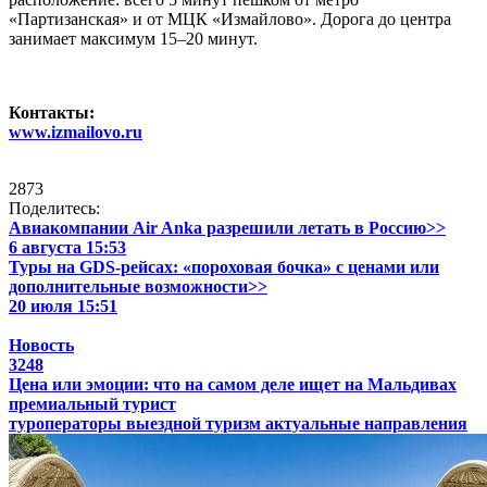
«Партизанская» и от МЦК «Измайлово». Дорога до центра
занимает максимум
15–20 минут.
Контакты:
www.izmailovo.ru
2873
Поделитесь:
Авиакомпании Air Anka разрешили летать в Россию>>
6 августа 15:53
Туры на GDS-рейсах: «пороховая бочка» с ценами или
дополнительные возможности>>
20 июля 15:51
Новость
3248
Цена или эмоции: что на самом деле ищет на Мальдивах
премиальный турист
туроператоры
выездной туризм
актуальные направления