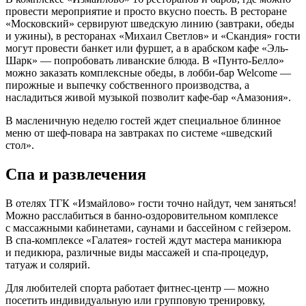
провести мероприятие и просто вкусно поесть. В ресторане
«Московский» сервируют шведскую линию (завтраки, обеды
и ужины), в ресторанах «Михаил Светлов» и «Скандия» гости
могут провести банкет или фуршет, а в арабском кафе «Эль-
Шарк» — попробовать ливанские блюда. В «Пунто-Белло»
можно заказать комплексные обеды, в лобби-бар Welcome —
пирожные и выпечку собственного производства, а
насладиться живой музыкой позволит кафе-бар «Амазония».
В масленичную неделю гостей ждет специальное блинное
меню от шеф-повара на завтраках по системе «шведский
стол».
Спа и развлечения
В отелях ТГК «Измайлово» гости точно найдут, чем заняться!
Можно расслабиться в банно-оздоровительном комплексе
с массажными кабинетами, саунами и бассейном с гейзером.
В спа-комплексе «Галатея» гостей ждут мастера маникюра
и педикюра, различные виды массажей и спа-процедур,
татуаж и солярий.
Для любителей спорта работает фитнес-центр — можно
посетить индивидуальную или групповую тренировку,