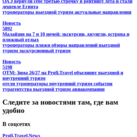
ОАЭ вернули себе третью строчку в рейтинге лета и стали
дешевле Египта
туроператоры
выездной туризм
актуальные направления
Новость
5892
Малайзия на 7 и 10 ночей: экскурсии, джунгли, острова и
пляжный отдых
туроператоры
пляжи
обзоры направлений
выездной
туризм
экскурсионный туризм
Новость
5198
ОТМ: Зима 26/27 на Profi.Travel объединит выездной и
внутренний туризм
отели
туроператоры
внутренний туризм
события
турагентства
выездной туризм
авиакомпании
Следите за новостями там, где вам
удобно
В соцсетях
Profi.Travel.News