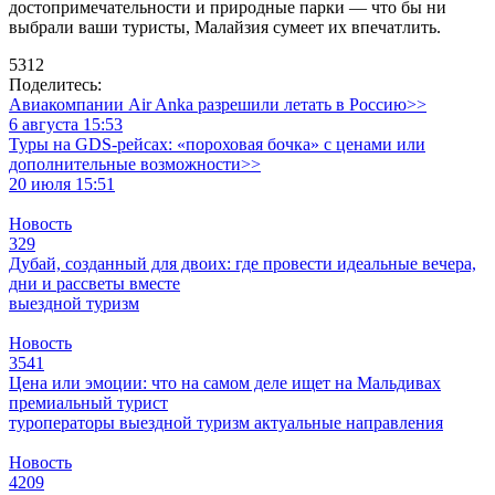
достопримечательности и природные парки — что бы ни
выбрали ваши туристы, Малайзия сумеет их впечатлить.
5312
Поделитесь:
Авиакомпании Air Anka разрешили летать в Россию>>
6 августа 15:53
Туры на GDS-рейсах: «пороховая бочка» с ценами или
дополнительные возможности>>
20 июля 15:51
Новость
329
Дубай, созданный для двоих: где провести идеальные вечера,
дни и рассветы вместе
выездной туризм
Новость
3541
Цена или эмоции: что на самом деле ищет на Мальдивах
премиальный турист
туроператоры
выездной туризм
актуальные направления
Новость
4209