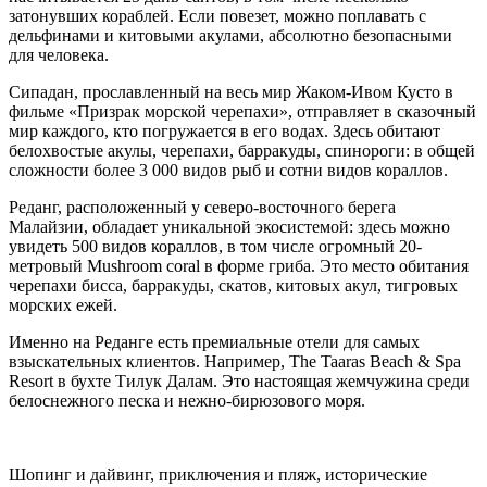
затонувших кораблей. Если повезет, можно поплавать с
дельфинами и китовыми акулами, абсолютно безопасными
для человека.
Сипадан, прославленный на весь мир Жаком-Ивом Кусто в
фильме «Призрак морской черепахи», отправляет в сказочный
мир каждого, кто погружается в его водах. Здесь обитают
белохвостые акулы, черепахи, барракуды, спинороги: в общей
сложности более 3 000 видов рыб и сотни видов кораллов.
Реданг, расположенный у северо-восточного берега
Малайзии, обладает уникальной экосистемой: здесь можно
увидеть 500 видов кораллов, в том числе огромный 20-
метровый Mushroom coral в форме гриба. Это место обитания
черепахи бисса, барракуды, скатов, китовых акул, тигровых
морских ежей.
Именно на Реданге есть премиальные отели для самых
взыскательных клиентов. Например, The Taaras Beach & Spa
Resort в бухте Тилук Далам. Это настоящая жемчужина среди
белоснежного песка и нежно-бирюзового моря.
Шопинг и дайвинг, приключения и пляж, исторические