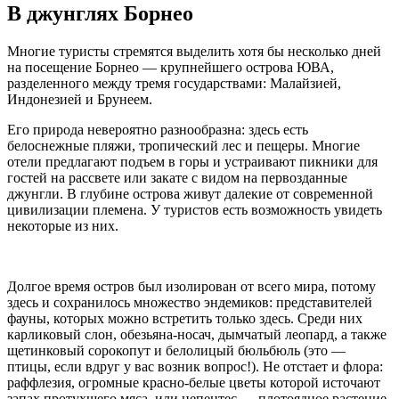
В джунглях Борнео
Многие туристы стремятся выделить хотя бы несколько дней
на посещение Борнео — крупнейшего острова ЮВА,
разделенного между тремя государствами: Малайзией,
Индонезией и Брунеем.
Его природа невероятно разнообразна: здесь есть
белоснежные пляжи, тропический лес и пещеры. Многие
отели предлагают подъем в горы и устраивают пикники для
гостей на рассвете или закате с видом на первозданные
джунгли. В глубине острова живут далекие от современной
цивилизации племена. У туристов есть возможность увидеть
некоторые из них.
Долгое время остров был изолирован от всего мира, потому
здесь и сохранилось множество эндемиков: представителей
фауны, которых можно встретить только здесь. Среди них
карликовый слон, обезьяна-носач, дымчатый леопард, а также
щетинковый сорокопут и белолицый бюльбюль (это —
птицы, если вдруг у вас возник вопрос!). Не отстает и флора:
раффлезия, огромные красно-белые цветы которой источают
запах протухшего мяса, или непентес — плотоядное растение,