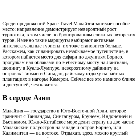
Среди предложений Space Travel Малайзия занимает особое
место: направление демонстрирует невероятный рост
турпотока, в том числе по бронированиям сложных авторских
туров. Именно такие маршруты выбирают активные
интеллектуальные туристы, их тоже становится больше.
Расскажем, как спланировать незабываемое путешествие, в
котором найдется место для сафари по джунглям Борнео,
прогулкам над облаками по Небесному мосту на Лангкави,
шопингу в Куала-Лумпуре, невероятному дайвингу на
островах Тиоман и Сипадан, райскому отдыху на чайных
плантациях в нагорье Камерон. Сейчас все это намного ближе
и доступней, чем кажется.
В сердце Азии
Малайзия — государство в Юго-Восточной Азии, которое
граничит с Таиландом, Сингапуром, Брунеем, Индонезией и
Вьетнамом. Южно-Китайское море делит страну на две части:
Малаккский полуостров на западе и остров Борнео, или
Калимантан — на востоке. Отдыхать здесь можно круглый