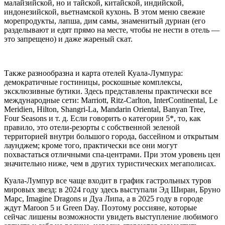
малайзийской, но и тайской, китайской, индийской,
индонезийской, вьетнамской кухонь. В этом меню свежие
морепродукты, лапша, дим самы, знаменитый дуриан (его
разделывают и едят прямо на месте, чтобы не нести в отель —
это запрещено) и даже жареный скат.
Также разнообразна и карта отелей Куала-Лумпура:
демократичные гостиницы, роскошные комплексы,
эксклюзивные бутики. Здесь представлены практически все
международные сети: Marriott, Ritz-Carlton, InterContinental, Le
Meridien, Hilton, Shangri-La, Mandarin Oriental, Banyan Tree,
Four Seasons и т. д. Если говорить о категории 5*, то, как
правило, это отели-резорты с собственной зеленой
территорией внутри большого города, бассейном и открытым
лаунджем; кроме того, практически все они могут
похвастаться отличными спа-центрами. При этом уровень цен
значительно ниже, чем в других туристических мегаполисах.
Куала-Лумпур все чаще входит в график гастрольных туров
мировых звезд: в 2024 году здесь выступали Эд Ширан, Бруно
Марс, Imagine Dragons и Дуа Липа, а в 2025 году в городе
ждут Maroon 5 и Green Day. Поэтому россияне, которые
сейчас лишены возможности увидеть выступление любимого