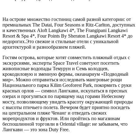
На острове множество гостиниц самой разной категории: от
премиальных The Datai, Four Seasons и Ritz-Carlton, доступных
и качественных Aloft Langkawi 4*, The Frangipani Langkawi
Resort & Spa 4*, Four Points By Sheraton Langkawi Resort 4* до
недорогих.Это свежие и стильные отели c уникальной
архитектурой и разнообразием пляжей.
Гостям острова, которые хотят совместить пляжный отдых с
экскурсиями, эксперты Space Travel советуют посетить
живописные водопады Темурун и Семь колодцев,
крокодиловую и змеиную фермы, океанариум «Подводный
мир». Можно отправиться исследовать мангровые рощи
Национального парка Kilim Geoforest Park, покормить с руки
красных орлов — символ Лангкави, искупаться в пресных
озерах и прогуляться по парящему над горами Небесному
мосту, позволяющему увидеть красоту окружающей природы
с высоты птичьего полета. Вечером будет приятно посидеть
на центральном пляже Ченанг и отведать свежих
морепродуктов и фруктов. Или пройтись по магазинам
беспошлинной торговли в Oriental village: не забываем, что
Лангкави — это зона Duty Free.