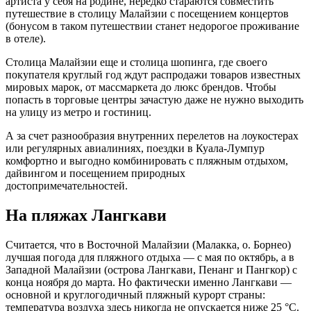
артиста у себя на родине, нередко стараются совместить
путешествие в столицу Малайзии с посещением концертов
(бонусом в таком путешествии станет недорогое проживание
в отеле).
Столица Малайзии еще и столица шопинга, где своего
покупателя круглый год ждут распродажи товаров известных
мировых марок, от массмаркета до люкс брендов. Чтобы
попасть в торговые центры зачастую даже не нужно выходить
на улицу из метро и гостиниц.
А за счет разнообразия внутренних перелетов на лоукостерах
или регулярных авиалиниях, поездки в Куала-Лумпур
комфортно и выгодно комбинировать с пляжным отдыхом,
дайвингом и посещением природных
достопримечательностей.
На пляжах Лангкави
Считается, что в Восточной Малайзии (Малакка, о. Борнео)
лучшая погода для пляжного отдыха — с мая по октябрь, а в
Западной Малайзии (острова Лангкави, Пенанг и Пангкор) с
конца ноября до марта. Но фактически именно Лангкави —
основной и круглогодичный пляжный курорт страны:
температура воздуха здесь никогда не опускается ниже 25 °С.