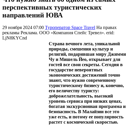
перспективных туристических
направлений ЮВА
29 ноября 2024 07:00
Туроператор Space Travel
На правах
рекламы
Реклама. ООО «Компания Спейс Тревел». erid:
LjN8KYCnd
Страна вечного лета, уникальной
природы, смешения культур и
религий, подарившая миру Джимми
Чу и Мишель Йео, открывает для
гостей все свои секреты. Сегодня в
государстве невероятных
экономических достижений точно
знают, что нужно современному
туристическому бизнесу и, конечно,
его величеству туристу:
доброжелательность, высокий
уровень сервиса при низких ценах,
богатая экскурсионная программа и
безопасность. В Малайзии все это
уже есть, и потому ее популярность
растет с космической скоростью.