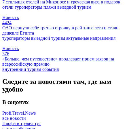
7 стильных отелей на Миконосе и греческая виза в подарок
отели
туроператоры
пляжи
выездной туризм
Новость
4424
ОАЭ вернули себе третью строчку в рейтинге лета и стали
дешевле Египта
туроператоры
выездной туризм
актуальные направления
Новость
376
«Больше, чем путешествие» продлевает прием заявок на
всероссийскую премию
внутренний туризм
события
Следите за новостями там, где вам
удобно
В соцсетях
Profi.Travel.News
все новости
Профи в трэвел тут
чат для общения