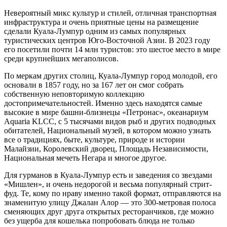
Невероятный микс культур и стилей, отличная транспортная
инфраструктура и очень приятные цены на размещение
сделали Куала-Лумпур одним из самых популярных
туристических центров Юго-Восточной Азии. В 2023 году
его посетили почти 14 млн туристов: это шестое место в мире
среди крупнейших мегаполисов.
По меркам других столиц, Куала-Лумпур город молодой, его
основали в 1857 году, но за 167 лет он смог собрать
собственную неповторимую коллекцию
достопримечательностей. Именно здесь находятся самые
высокие в мире башни-близнецы «Петронас», океанариум
Aquaria KLCC, с 5 тысячами видов рыб и других подводных
обитателей, Национальный музей, в котором можно узнать
все о традициях, быте, культуре, природе и истории
Малайзии, Королевский дворец, Площадь Независимости,
Национальная мечеть Негара и многое другое.
Для гурманов в Куала-Лумпур есть и заведения со звездами
«Мишлен», и очень недорогой и весьма популярный стрит-
фуд. Те, кому по нраву именно такой формат, отправляются на
знаменитую улицу Джалан Алор — это 300-метровая полоса
сменяющих друг друга открытых ресторанчиков, где можно
без ущерба для кошелька попробовать блюда не только