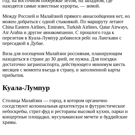
год: на восточном побережье летом, на западном, где
находятся самые известные курорты, — зимой.
Между Россией и Малайзией прямого авиасообщения нет, но
можно добраться с одной стыковкой. По маршруту летают
China Eastern Airlines, Emirates, Turkish Airlines, Qatar Airways,
Air Arabia и другие авиакомпании. С прошлого года к
перелетам в Куала-Лумпур добавился рейс на Лангкави с
пересадкой в Дубае.
Виза для посещения Малайзии россиянам, планирующим
находиться в стране до 30 дней, не нужна. Для поездки
достаточно загранпаспорта, действующего минимум шесть
месяцев с момента въезда в страну, и заполненной карты
прибытия.
Куала-Лумпур
Столица Малайзии — город, в котором органично
соседствуют колониальная архитектура и футуристические
небоскребы, стрит-фуд и рестораны высокой кухни, парки и
концертные площадки, мусульманские мечети и буддийские
храмы.