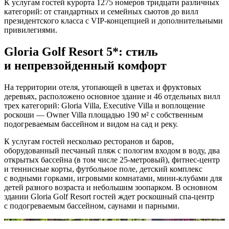
К услугам гостей курорта 1275 номеров тридцати различных
категорий: от стандартных и семейных сьютов до вилл
президентского класса с VIP-концепцией и дополнительными
привилегиями.
Gloria Golf Resort 5*: стиль
и непревзойденный комфорт
На территории отеля, утопающей в цветах и фруктовых
деревьях, расположено основное здание и 46 отдельных вилл
трех категорий: Gloria Villa, Executive Villa и воплощение
роскоши — Owner Villa площадью 190 м² с собственным
подогреваемым бассейном и видом на сад и реку.
К услугам гостей несколько ресторанов и баров,
оборудованный песчаный пляж с пологим входом в воду, два
открытых бассейна (в том числе
25-метровый),
фитнес-центр
и теннисные корты, футбольное поле, детский комплекс
с водными горками, игровыми комнатами, мини-клубами для
детей разного возраста и небольшим зоопарком. В основном
здании Gloria Golf Resort гостей ждет роскошный спа-центр
с подогреваемым бассейном, саунами и парными.