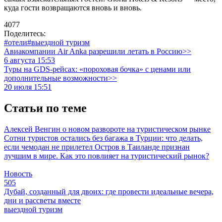
куда гости возвращаются вновь и вновь.
4077
Поделитесь:
#отели
#выездной туризм
Авиакомпании Air Anka разрешили летать в Россию>>
6 августа 15:53
Туры на GDS-рейсах: «пороховая бочка» с ценами или
дополнительные возможности>>
20 июля 15:51
Статьи по теме
Алексей Венгин о новом развороте на туристическом рынке
Сотни туристов остались без багажа в Турции: что делать,
если чемодан не прилетел
Остров в Таиланде признан
лучшим в мире. Как это повлияет на туристический рынок?
Новость
505
Дубай, созданный для двоих: где провести идеальные вечера,
дни и рассветы вместе
выездной туризм