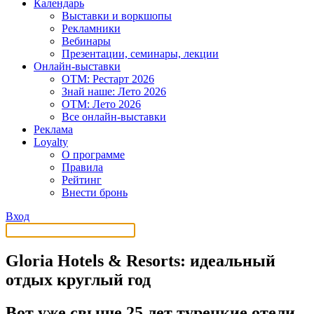
Календарь
Выставки и воркшопы
Рекламники
Вебинары
Презентации, семинары, лекции
Онлайн-выставки
OTM: Рестарт 2026
Знай наше: Лето 2026
OTM: Лето 2026
Все онлайн-выставки
Реклама
Loyalty
О программе
Правила
Рейтинг
Внести бронь
Вход
Gloria Hotels & Resorts: идеальный
отдых круглый год
Вот уже свыше 25 лет турецкие отели