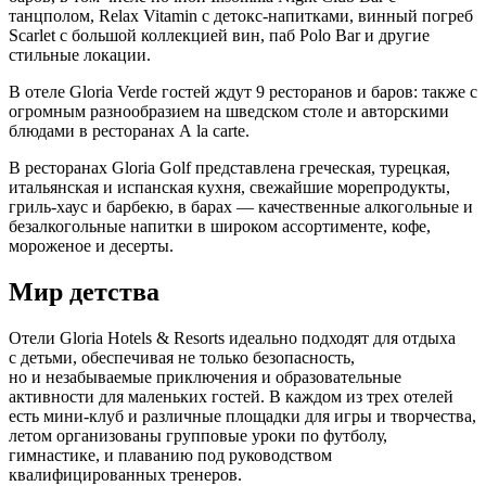
танцполом, Relax Vitamin c детокс-напитками, винный погреб
Scarlet с большой коллекцией вин, паб Polo Bar и другие
стильные локации.
В отеле Gloria Verde гостей ждут 9 ресторанов и баров: также с
огромным разнообразием на шведском столе и авторскими
блюдами в ресторанах А la carte.
В ресторанах Gloria Golf представлена греческая, турецкая,
итальянская и испанская кухня, свежайшие морепродукты,
гриль-хаус и барбекю, в барах — качественные алкогольные и
безалкогольные напитки в широком ассортименте, кофе,
мороженое и десерты.
Мир детства
Отели Gloria Hotels & Resorts идеально подходят для отдыха
с детьми, обеспечивая не только безопасность,
но и незабываемые приключения и образовательные
активности для маленьких гостей. В каждом из трех отелей
есть мини-клуб и различные площадки для игры и творчества,
летом организованы групповые уроки по футболу,
гимнастике, и плаванию под руководством
квалифицированных тренеров.