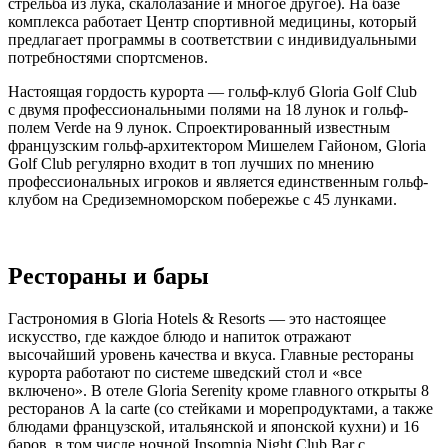
стрельба из лука, скалолазание и многое другое). На базе
комплекса работает Центр спортивной медицины, который
предлагает программы в соответствии с индивидуальными
потребностями спортсменов.
Настоящая гордость курорта — гольф-клуб Gloria Golf Club
с двумя профессиональными полями на 18 лунок и гольф-
полем Verde на 9 лунок. Спроектированный известным
французским гольф-архитектором Мишелем Гайоном, Gloria
Golf Club регулярно входит в топ лучших по мнению
профессиональных игроков и является единственным гольф-
клубом на Средиземноморском побережье с 45 лунками.
Рестораны и бары
Гастрономия в Gloria Hotels & Resorts — это настоящее
искусство, где каждое блюдо и напиток отражают
высочайший уровень качества и вкуса. Главные рестораны
курорта работают по системе шведский стол и «все
включено». В отеле Gloria Serenity кроме главного открыты 8
ресторанов А la carte (со стейками и морепродуктами, а также
блюдами французской, итальянской и японской кухни) и 16
баров, в том числе ночной Insomnia Night Club Bar с