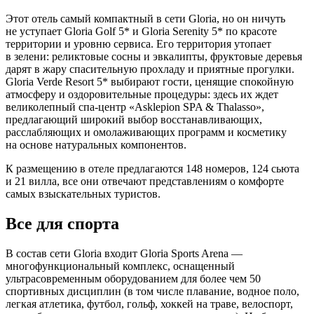
Этот отель самый компактный в сети Gloria, но он ничуть
не уступает Gloria Golf 5* и Gloria Serenity 5* по красоте
территории и уровню сервиса. Его территория утопает
в зелени: реликтовые сосны и эвкалипты, фруктовые деревья
дарят в жару спасительную прохладу и приятные прогулки.
Gloria Verde Resort 5* выбирают гости, ценящие спокойную
атмосферу и оздоровительные процедуры: здесь их ждет
великолепный спа-центр «Asklepion SPA & Thalasso»,
предлагающий широкий выбор восстанавливающих,
расслабляющих и омолаживающих программ и косметику
на основе натуральных компонентов.
К размещению в отеле предлагаются 148 номеров, 124 сьюта
и 21 вилла, все они отвечают представлениям о комфорте
самых взыскательных туристов.
Все для спорта
В состав сети Gloria входит Gloria Sports Arena —
многофункциональный комплекс, оснащенный
ультрасовременным оборудованием для более чем 50
спортивных дисциплин (в том числе плавание, водное поло,
легкая атлетика, футбол, гольф, хоккей на траве, велоспорт,