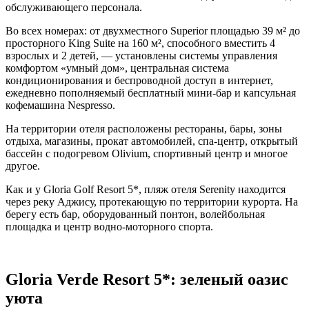
обслуживающего персонала.
Во всех номерах: от двухместного Superior площадью 39 м² до
просторного King Suite на 160 м², способного вместить 4
взрослых и 2 детей, — установлены системы управления
комфортом «умный дом», центральная система
кондиционирования и беспроводной доступ в интернет,
ежедневно пополняемый бесплатный мини-бар и капсульная
кофемашина Nespresso.
На территории отеля расположены рестораны, бары, зоны
отдыха, магазины, прокат автомобилей, спа-центр, открытый
бассейн с подогревом Olivium, спортивный центр и многое
другое.
Как и у Gloria Golf Resort 5*, пляж отеля Serenity находится
через реку Аджису, протекающую по территории курорта. На
берегу есть бар, оборудованный понтон, волейбольная
площадка и центр водно-моторного спорта.
Gloria Verde Resort 5*:
зеленый
оазис
уюта