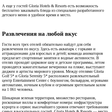
А еще у гостей Gloria Hotels & Resorts есть возможность
бесплатно заказывать блюда из специально разработанного
детского меню в удобное время и место.
Развлечения на любой вкус
Гости всех трех отелей обязательно найдут для себя
развлечения по вкусу. Здесь есть аквапарк с горками и
аттракционами для взрослых и детей; команда аниматоров
предлагает спортивные занятия и водные активности. В
отелях проходят цирковое шоу и детские программы, летом
проводятся зажигательные вечеринки на пляже, выступают
диджеи и артисты мирового уровня. Между отелями Gloria
Golf 5* и Gloria Serenity 5* расположен развлекательный
центр Entertainment Center с боулингом, бильярдом, игровыми
автоматами, ночным клубом и огромным зрительным залом
на 1 061 человека.
Шикарная зеленая территория, множество ресторанов,
роскошные виллы и комфортные номера: инфраструктура
курорта и сервис высочайшего уровня отвечают требованиям
самых взыскательных гостей. Gloria Hotels & Resorts — место,