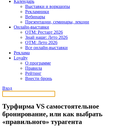
Календарь
Выставки и воркшопы
Рекламники
Вебинары
Презентации, семинары, лекции
Онлайн-выставки
OTM: Рестарт 2026
Знай наше: Лето 2026
OTM: Лето 2026
Все онлайн-выставки
Реклама
Loyalty
О программе
Правила
Рейтинг
Внести бронь
Вход
Турфирма VS самостоятельное
бронирование, или как выбрать
«правильного» турагента