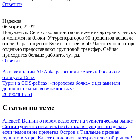
Ответить
Надежда
06 марта, 21:37
Получается. Сейчас большинство все же не чартерных рейсов
и молимся на блоки. У туроператоров 90 процентов дешевле
отели. С разницей от Букинга тысяч в 50. Часто туроператоры
отдельно предоставляют групповой трансфер. Сейчас
приходится больше работать, тут да.
Ответить
Авиакомпании Air Anka разрешили летать в Россию>>
6 августа 15:53
Туры на GDS-рейсах: «пороховая бочка» с ценами или
дополнительные возможности>>
20 июля 15:51
Статьи по теме
Алексей Венгин о новом развороте на туристическом рынке
Сотни туристов остались без багажа в Турции: что делать,
если чемодан не прилетел
Остров в Таиланде признан
лучшим в мире. Как это повлияет на туристический рынок?