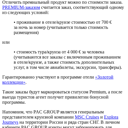
Отличить премиальный продукт можно по стоимости заказа.
PREMIUM-заказом
считается заказ, соответствующий одному
из следующих условий:
• проживание в отеле/круизе стоимостью от 700 €
за ночь за номер (учитывается только стоимость
размещения)
или
• стоимость тура/круиза от 4 000 € за человека
(учитываются все заказы с включенным проживанием
в отеле/круизе, а также стоимость дополнительных
услуг, в том числе авиабилеты, экскурсии, трансферы).
Гарантированно участвуют в программе отели
«Золотой
коллекции»
.
Такие заказы будут маркироваться статусом Premium, а после
выезда туристов агент получит привилегии бонусной
программы.
Напомним, что PAC GROUP является генеральным
представителем круизной компании
MSC Cruises
и
Explora
Journeys
на территории России и ряда стран СНГ. В личном
кабинете PAC GROUP агенты могут забронировать для