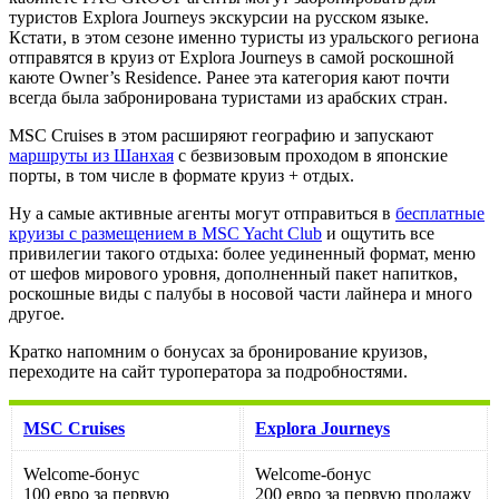
туристов Explora Journeys экскурсии на русском языке.
Кстати, в этом сезоне именно туристы из уральского региона
отправятся в круиз от Explora Journeys в самой роскошной
каюте Owner’s Residence. Ранее эта категория кают почти
всегда была забронирована туристами из арабских стран.
MSC Cruises в этом расширяют географию и запускают
маршруты из Шанхая
с безвизовым проходом в японские
порты, в том числе в формате круиз + отдых.
Ну а самые активные агенты могут отправиться в
бесплатные
круизы с размещением в MSC Yacht Club
и ощутить все
привилегии такого отдыха: более уединенный формат, меню
от шефов мирового уровня, дополненный пакет напитков,
роскошные виды с палубы в носовой части лайнера и много
другое.
Кратко напомним о бонусах за бронирование круизов,
переходите на сайт туроператора за подробностями.
MSC Cruises
Explora Journeys
Welcome-бонус
Welcome-бонус
100 евро за первую
200 евро за первую продажу