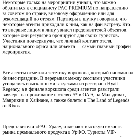
Некоторые только на мероприятии узнали, что можно
обратиться к специалисту PAC PREMIUM по направлению
за советом по стране, визовому оформлению или для
рекомендаций по отелям. Партнеры в шутку говорили, что
некоторые агенты приходили к ним, как на фан-встречу. Кто-
то впервые лицом к лицу увидел представителей объектов,
которые они регулярно бронируют для своих туристов.
Участники подчеркнули, что личный контакт отеля,
национального офиса или объекта — самый главный трофей
мероприятия.
Все агенты отметили эстетику воркшопа, который напоминал
бизнес-праздник. В перерывах между сессиями участники
угощались изысканными закусками из ресторана Hyatt
Regency, а в финале воркшопа среди агентов разыграли
ваучеры на проживание в отелях 5* в ОАЭ, на Мальдивах,
Маврикии и Хайнане, а также билеты в The Land of Legends
от Rixos.
Представители «PAC Урал», отмечают высокую емкость
рынка премиального продукта в УрФО. Туристы VIP-