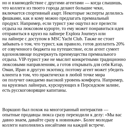
но и взаимодействие с другими агентами — когда слышишь,
что коллеги из твоего города делают большие чеки,
включается спортивный азарт. Некоторые эксперты делились
фишками, как и кому можно предлагать премиальный
продукт. Например, если турист уже ощутил все прелести
отдыха на люксовом курорте, то ему может понравиться идея
отправиться в круиз на лайнере Explora Journeys или
на лайнере с доступом в MSC Yacht Club. Также не стоит
забывать о том, что турист, как правило, готов доплатить 20%
от озвученного бюджета на путешествие, если агент сумеет
вдохновляюще подчеркнуть преимущества премиального
отдыха. VIP-турист уже не мыслит конкретными традиционно
люксовыми направлениям, а готов открывать для себя Катар,
Оман, Иран и другую экзотику, поэтому агент может убедить
клиента в том, что практически в любой точке мира
он получит ожидаемо высокий уровень комфорта. Например,
на круизных лайнерах, курсирующих в Персидском заливе,
есть русскоговорящие капитаны.
Воркшоп был похож на многогранный интерактив —
опытные продавцы люкса сразу переходили к делу: «Мы вас
давно знаем, давайте сразу к новинкам». Более молодые
коллеги наполнялись инсайтами на каждой встрече.