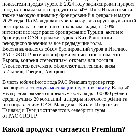
показатели продаж туров. В 2024 году зафиксирован прирост
продаж премиального продукта на 54%. Илья Иткин отметил
также высокую динамику бронирований в феврале и марте
2025 года. По Мальдивам туроператор фиксирует двукратный
рост продаж в сравнении с прошлым годом, на 50%
интенсивнее идет ранее бронирование Турции, активно
бронируют ОАЭ, продажи туров в Китай достигли
рекордного значения за все предыдущие годы.
Восстанавливается объем бронирований туров в Италию.
PAC GROUP активно информирует агентов о том, что
Европа, вопреки стереотипам, открыта для россиян.
Туроператор регулярно оформляет шенгенские визы
в Италию, Грецию, Австрию.
В честь юбилейного года PAC Premium туроператор
расширяет
агентскую мотивационную программу
. Каждый
месяц разыгрываются премиум-бонусы до 100 000 рублей
среди лучших 20 компаний, а лидеры итогового рейтинга
по направлениям ОАЭ, Мальдивы, Китай, Индонезия,
Таиланд и Турция отправятся в селебрити-туры
от PAC GROUP.
Какой продукт считается Premium?