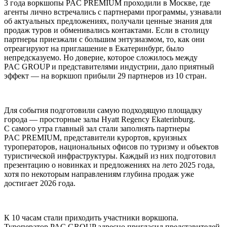
3 года воркшопы PAC PREMIUM проходили в Москве, где
агенты лично встречались с партнерами программы, узнавали
об актуальных предложениях, получали ценные знания для
продаж туров и обменивались контактами. Если в столицу
партнеры приезжали с большим энтузиазмом, то, как они
отреагируют на приглашение в Екатеринбург, было
непредсказуемо. Но доверие, которое сложилось между
PAC GROUP и представителями индустрии, дало приятный
эффект — на воркшоп прибыли 29 партнеров из 10 стран.
Для события подготовили самую подходящую площадку
города — просторные залы Hyatt Regency Ekaterinburg.
С самого утра главный зал стали заполнять партнеры
PAC PREMIUM, представители курортов, круизных
туроператоров, национальных офисов по туризму и объектов
туристической инфраструктуры. Каждый из них подготовил
презентацию о новинках и предложениях на лето 2025 года,
хотя по некоторым направлениям глубина продаж уже
достигает 2026 года.
К 10 часам стали приходить участники воркшопа.
Туроператор PAC GROUP адресно пригласил представителей