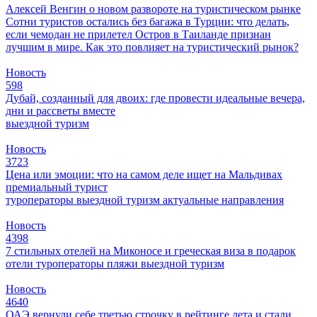
Алексей Венгин о новом развороте на туристическом рынке
Сотни туристов остались без багажа в Турции: что делать,
если чемодан не прилетел
Остров в Таиланде признан
лучшим в мире. Как это повлияет на туристический рынок?
Новость
598
Дубай, созданный для двоих: где провести идеальные вечера,
дни и рассветы вместе
выездной туризм
Новость
3723
Цена или эмоции: что на самом деле ищет на Мальдивах
премиальный турист
туроператоры
выездной туризм
актуальные направления
Новость
4398
7 стильных отелей на Миконосе и греческая виза в подарок
отели
туроператоры
пляжи
выездной туризм
Новость
4640
ОАЭ вернули себе третью строчку в рейтинге лета и стали