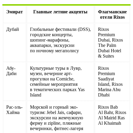
Эмират
Главные летние акценты
Флагманские
отели Rixos
Дубай
Глобальные фестивали (DSS),
Rixos
городские концерты,
Premium
шопинг-марафоны,
Dubai, Rixos
аквапарки, экскурсии
The Palm
по ночному мегаполису
Dubai Hotel
& Suites
Абу-
Культурные туры в Лувр,
Rixos
Даби
музеи, вечерние арт-
Premium
прогулки на Corniche,
Saadiyat
семейные мероприятия
Island, Rixos
в тематических парках Yas
Marina Abu
Island
Dhabi
Рас-эль-
Морской и горный эко-
Rixos Bab
Хайма
туризм: Jebel Jais, сафари,
Al Bahr, Rixos
экскурсии на жемчужную
Al Mairid Ras
ферму и zipline, пляжные
Al Khaimah
вечеринки, фитнес-лагеря