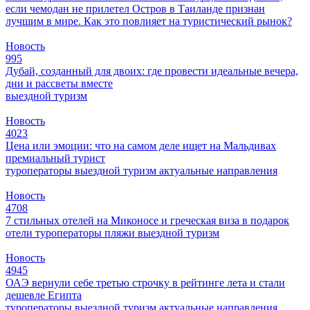
если чемодан не прилетел
Остров в Таиланде признан
лучшим в мире. Как это повлияет на туристический рынок?
Новость
995
Дубай, созданный для двоих: где провести идеальные вечера,
дни и рассветы вместе
выездной туризм
Новость
4023
Цена или эмоции: что на самом деле ищет на Мальдивах
премиальный турист
туроператоры
выездной туризм
актуальные направления
Новость
4708
7 стильных отелей на Миконосе и греческая виза в подарок
отели
туроператоры
пляжи
выездной туризм
Новость
4945
ОАЭ вернули себе третью строчку в рейтинге лета и стали
дешевле Египта
туроператоры
выездной туризм
актуальные направления