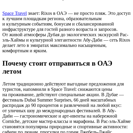
Space Travel
знает: Rixos в ОАЭ — не просто пляж. Это доступ
к лучшим площадкам региона, образовательным
и культурным событиям, бонусам и сбалансированной
инфраструктуре для гостей разного возраста и запросов.
От живой атмосферы Дубая до экологических экскурсий Рас-
эль-Хаймы и культурной элегантности Абу-Даби — сеть Rixos
делает лето в эмиратах максимально насыщенным,
комфортным и ярким.
Почему стоит отправиться в ОАЭ
летом
Летом традиционно действуют выгодные предложения для
туристов, напомнили в Space Travel: снижаются цены
на проживание, действуют специальные акции. В Дубае —
фестиваль Dubai Summer Surprises, 66 дней масштабных
распродаж до 90 процентов и развлечений на любой вкус:
от уличных шоу до международных фестивалей. В Абу-
Даби — гастрономические и арт-ивенты на набережной
Corniche, детские мастер-классы и марафоны. В Рас-эль-Хайме
становятся популярны природные и спортивные активности:
сафари по дюнам, прогулки по горам Джебель-Джайс,