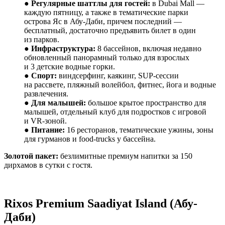
●
Регулярные шаттлы для гостей:
в Dubai Mall —
каждую пятницу, а также в тематические парки
острова Яс в Абу-Даби, причем последний —
бесплатный, достаточно предъявить билет в один
из парков.
●
Инфраструктура:
8 бассейнов, включая недавно
обновленный панорамный только для взрослых
и 3 детские водные горки.
●
Спорт:
виндсерфинг, каякинг, SUP-сессии
на рассвете, пляжный волейбол, фитнес, йога и водные
развлечения.
●
Для малышей:
большое крытое пространство для
малышей, отдельный клуб для подростков с игровой
и VR-зоной.
●
Питание:
16 ресторанов, тематические ужины, зоны
для гурманов и food-trucks у бассейна.
Золотой пакет:
безлимитные премиум напитки за 150
дирхамов в сутки с гостя.
Rixos Premium Saadiyat Island (
Абу
-
Даби
)