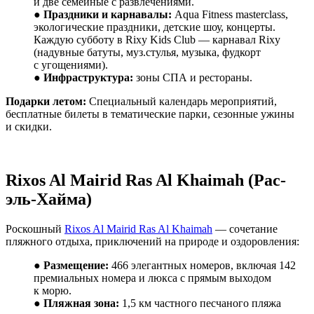
и две семейные с развлечениями.
●
Праздники и карнавалы:
Aqua Fitness masterclass,
экологические праздники, детские шоу, концерты.
Каждую субботу в Rixy Kids Club — карнавал Rixy
(надувные батуты, муз.стулья, музыка, фудкорт
с угощениями).
●
Инфраструктура:
зоны СПА и рестораны.
Подарки летом:
Специальный календарь мероприятий,
бесплатные билеты в тематические парки, сезонные ужины
и скидки.
Rixos Al Mairid Ras Al Khaimah (
Рас
-
эль
-
Хайма
)
Роскошный
Rixos Al Mairid Ras Al Khaimah
— сочетание
пляжного отдыха, приключений на природе и оздоровления:
●
Размещение:
466 элегантных номеров, включая 142
премиальных номера и люкса с прямым выходом
к морю.
●
Пляжная зона:
1,5 км частного песчаного пляжа