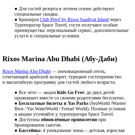
● Для гостей резорта в летнем сезоне действуют
специальные скидки.
● Бронируя
Club Privé by Rixos Saadiyat Island
через
Туроператор Space Travel, гости получают особые
преимущества: персональный сервис, дополнительные
услуги и специальные условия.
Rixos Marina Abu Dhabi (
Абу
-
Даби
)
Rixos Marina Abu Dhabi
— инновационный отель,
сочетающий арабский колорит, турецкое гостеприимство
и масштабную программу для гостей любого возраста:
● Все лето — акция
Kids Go Free
: до двух детей
проживают вместе со своими родителями бесплатно.
●
Бесплатные билеты в Yas Parks
(SeaWorld /Warner
Bros / Yas WaterWorld / Ferrari World). Полные условия
и акцию уточняйте у туроператора Space Travel.
● Доступны
обновлённые привилегии
при
бронировании сьютов.
●
Бассейны:
4 уникальные зоны— детская, взрослая