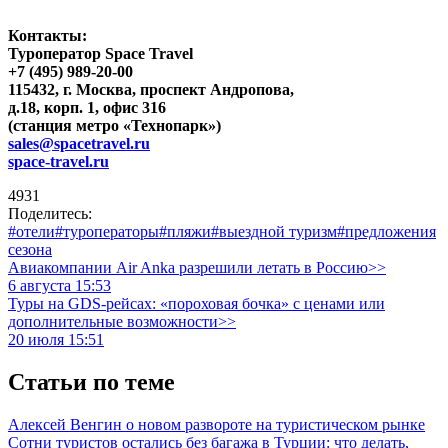
Контакты:
Туроператор Space Travel
+7 (495) 989-20-00
115432, г. Москва, проспект Андропова,
д.18, корп. 1, офис 316
(станция метро «Технопарк»)
sales@spacetravel.ru
space-travel.ru
4931
Поделитесь:
#отели
#туроператоры
#пляжи
#выездной туризм
#предложения
сезона
Авиакомпании Air Anka разрешили летать в Россию>>
6 августа 15:53
Туры на GDS-рейсах: «пороховая бочка» с ценами или
дополнительные возможности>>
20 июля 15:51
Статьи по теме
Алексей Венгин о новом развороте на туристическом рынке
Сотни туристов остались без багажа в Турции: что делать,