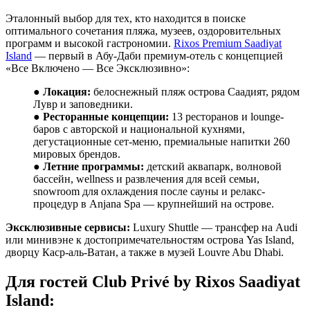
Эталонный выбор для тех, кто находится в поиске
оптимального сочетания пляжа, музеев, оздоровительных
программ и высокой гастрономии.
Rixos Premium Saadiyat
Island
— первый в Абу-Даби премиум-отель с концепцией
«Все Включено — Все Эксклюзивно»:
●
Локация:
белоснежный пляж острова Саадият, рядом
Лувр и заповедники.
●
Ресторанные концепции:
13 ресторанов и lounge-
баров с авторской и национальной кухнями,
дегустационные сет-меню, премиальные напитки 260
мировых брендов.
●
Летние программы:
детский аквапарк, волновой
бассейн, wellness и развлечения для всей семьи,
snowroom для охлаждения после сауны и релакс-
процедур в Anjana Spa — крупнейший на острове.
Эксклюзивные сервисы:
Luxury Shuttle — трансфер на Audi
или минивэне к достопримечательностям острова Yas Island,
дворцу Каср-аль-Ватан, а также в музей Louvre Abu Dhabi.
Для
гостей
Club Privé by Rixos Saadiyat
Island: