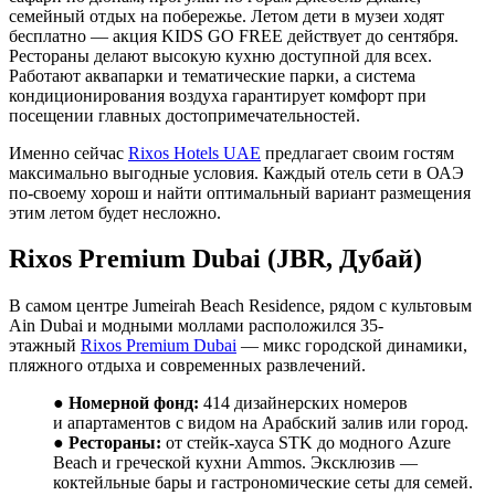
семейный отдых на побережье. Летом дети в музеи ходят
бесплатно — акция KIDS GO FREE действует до сентября.
Рестораны делают высокую кухню доступной для всех.
Работают аквапарки и тематические парки, а система
кондиционирования воздуха гарантирует комфорт при
посещении главных достопримечательностей.
Именно сейчас
Rixos Hotels UAE
предлагает своим гостям
максимально выгодные условия. Каждый отель сети в ОАЭ
по-своему хорош и найти оптимальный вариант размещения
этим летом будет несложно.
Rixos Premium Dubai (JBR,
Дубай
)
В самом центре Jumeirah Beach Residence, рядом с культовым
Ain Dubai и модными моллами расположился 35-
этажный
Rixos Premium Dubai
— микс городской динамики,
пляжного отдыха и современных развлечений.
●
Номерной фонд:
414 дизайнерских номеров
и апартаментов с видом на Арабский залив или город.
●
Рестораны:
от стейк-хауса STK до модного Azure
Beach и греческой кухни Ammos. Эксклюзив —
коктейльные бары и гастрономические сеты для семей.