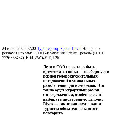
24 июля 2025 07:00
Туроператор Space Travel
На правах
рекламы
Реклама. ООО «Компания Спейс Тревел» (ИНН
7726378437). Erid: 2W5zFJDjL2k
Лето в ОАЭ перестало быть
временем затишья — наоборот, это
период головокружительных
предложений и уникальных
развлечений для всей семьи. Это
точно будет курортный роман
с продолжением, особенно если
выбирать проверенную цепочку
Rixos — такие каникулы ваши
туристы обязательно захотят
повторить.