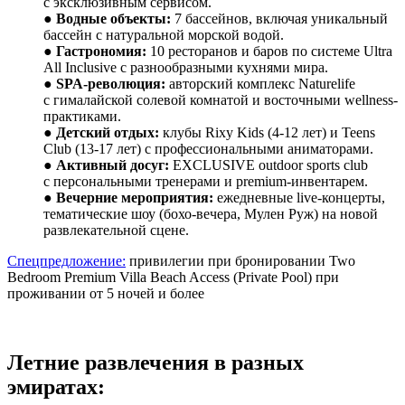
с эксклюзивным сервисом.
●
Водные объекты:
7 бассейнов, включая уникальный
бассейн с натуральной морской водой.
●
Гастрономия:
10 ресторанов и баров по системе Ultra
All Inclusive с разнообразными кухнями мира.
●
SPA-революция:
авторский комплекс Naturelife
с гималайской солевой комнатой и восточными wellness-
практиками.
●
Детский отдых:
клубы Rixy Kids (4-12 лет) и Teens
Club (13-17 лет) с профессиональными аниматорами.
●
Активный досуг:
EXCLUSIVE outdoor sports club
с персональными тренерами и premium-инвентарем.
●
Вечерние мероприятия:
ежедневные live-концерты,
тематические шоу (бохо-вечера, Мулен Руж) на новой
развлекательной сцене.
Спецпредложение:
привилегии при бронировании Two
Bedroom Premium Villa Beach Access (Private Pool) при
проживании от 5 ночей и более
Летние развлечения в разных
эмиратах: