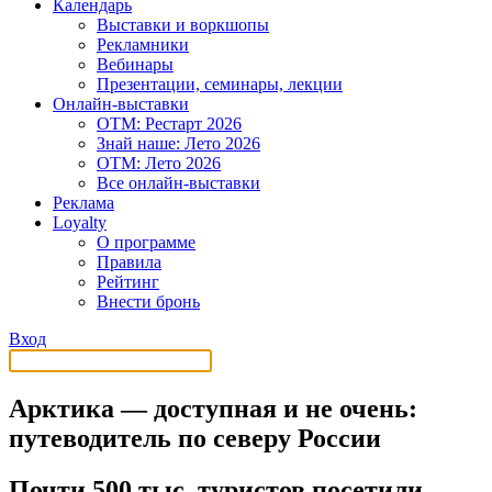
Календарь
Выставки и воркшопы
Рекламники
Вебинары
Презентации, семинары, лекции
Онлайн-выставки
OTM: Рестарт 2026
Знай наше: Лето 2026
OTM: Лето 2026
Все онлайн-выставки
Реклама
Loyalty
О программе
Правила
Рейтинг
Внести бронь
Вход
Арктика — доступная и не очень:
путеводитель по северу России
Почти 500 тыс. туристов посетили