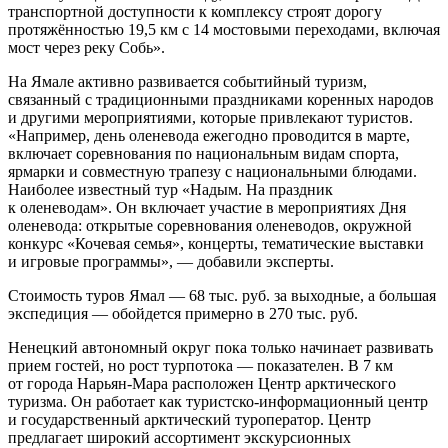
транспортной доступности к комплексу строят дорогу
протяжённостью 19,5 км с 14 мостовыми переходами, включая
мост через реку Собь».
На Ямале активно развивается событийный туризм,
связанный с традиционными праздниками коренных народов
и другими мероприятиями, которые привлекают туристов.
«Например, день оленевода ежегодно проводится в марте,
включает соревнования по национальным видам спорта,
ярмарки и совместную трапезу с национальными блюдами.
Наиболее известный тур «Надым. На праздник
к оленеводам». Он включает участие в мероприятиях Дня
оленевода: открытые соревнования оленеводов, окружной
конкурс «Кочевая семья», концерты, тематические выставки
и игровые программы», — добавили эксперты.
Стоимость туров Ямал — 68 тыс. руб. за выходные, а большая
экспедиция — обойдется примерно в 270 тыс. руб.
Ненецкий автономный округ пока только начинает развивать
прием гостей, но рост турпотока — показателен. В 7 км
от города Нарьян-Мара расположен Центр арктического
туризма. Он работает как туристско-информационный центр
и государственный арктический туроператор. Центр
предлагает широкий ассортимент экскурсионных