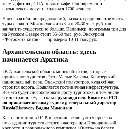
термы, фитнес, СПА, пляж и кафе. Одновременно
в комплексе смогут находиться 1700 человек.
Учитывая обилие предложений, назвать среднюю стоимость
туры сложно. Можно уложиться и в
20-30 тыс.
руб. или
заплатить существенно больше. Например, программа три дня
на Русском Севере стоит
55-60 тыс.
руб. Экскурсия
«Фотоохота китов» — примерно
10-11 тыс.
руб.
Архангельская область: здесь
начинается Арктика
«В Архангельской область много объектов, которые
привлекают туристов. Это «Малые Карелы, Кенозерский
национальный парк, Онежский полуостров, куда сейчас
строится дорога. Появляется гостиничная инфраструктура.
Все это будет способствовать росту турпотока, в том числе
и иностранного», — сказал
руководитель Комитета РСТ
по приключенческому туризму, генеральный директор
RussiaDiscovery Вадим Мамонтов
.
Как напомнили в ЦСР, в регионе реализуются проекты
по созданию туристического кластера при Новодвинской
крепости и горнолыжного комплекса «Онега» на берегу