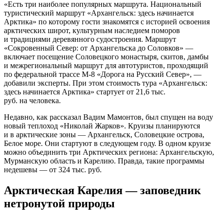
«Есть три наиболее популярных маршрута. Национальный
туристический маршрут «Архангельск: здесь начинается
Арктика» по которому гости знакомятся с историей освоения
арктических широт, культурным наследием поморов
и традициями деревянного судостроения. Маршрут
«Сокровенный Север: от Архангельска до Соловков» —
включает посещение Соловецкого монастыря, скитов, дамбы
и межрегиональный маршрут для автотуристов, проходящий
по федеральной трассе М-8 «Дорога на Русский Север», —
добавили эксперты. При этом стоимость тура «Архангельск:
здесь начинается Арктика» стартует от 21,6 тыс.
руб. на человека.
Недавно, как рассказал Вадим Мамонтов, был спущен на воду
новый теплоход «Николай Жарков». Круизы планируются
и в арктические зоны — Архангельск, Соловецкие острова,
Белое море. Они стартуют в следующем году. В одном круизе
можно объединить три Арктических региона: Архангельскую,
Мурманскую область и Карелию. Правда, такие программы
недешевы — от 324 тыс. руб.
Арктическая Карелия — заповедник
нетронутой природы