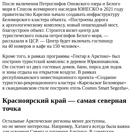
После включения Петроглифов Онежского озера и Белого
моря в Список всемирного наследия ЮНЕСКО в 2021 году
правительство Карелии начало создавать инфраструктуру
Беломорского кластера объекта. «Построены дорога
к археологическому комплексу, новый пешеходный мост,
благоустроен объект. Строится визит-центр для
туристического показа петроглифов Белого моря, —
рассказали в ЦСР. — Центр будет включать гостиницу
на 40 номеров и кафе на 150 человек».
Кроме того, в рамках программы «Гектар в Арктике» был
построен туристский комплекс в деревне Юркиннаволок.
Он состоит из двух гостевых домов, бани, пирса для лодок
и зоны отдыха на открытом воздухе. В рамках
республиканского инвестиционного проекта «Создание
туристско-рекреационного кластера «Карельское Беломорье»
в скандинавском стиле построен отель Cosmos Smart Segezha».
Красноярский край — самая северная
точка
Остальные Арктические регионы менее доступны,
но не менее интересны. Например, Хатанга всегда была важна
для освоения Севера и изучения Арктики. В советские