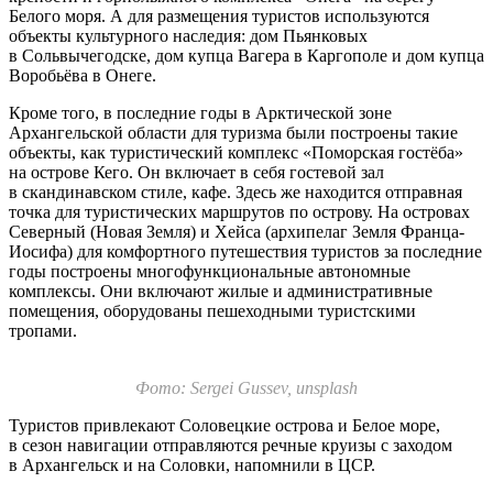
Белого моря. А для размещения туристов используются
объекты культурного наследия: дом Пьянковых
в Сольвычегодске, дом купца Вагера в Каргополе и дом купца
Воробьёва в Онеге.
Кроме того, в последние годы в Арктической зоне
Архангельской области для туризма были построены такие
объекты, как туристический комплекс «Поморская гостёба»
на острове Кего. Он включает в себя гостевой зал
в скандинавском стиле, кафе. Здесь же находится отправная
точка для туристических маршрутов по острову. На островах
Северный (Новая Земля) и Хейса (архипелаг Земля Франца-
Иосифа) для комфортного путешествия туристов за последние
годы построены многофункциональные автономные
комплексы. Они включают жилые и административные
помещения, оборудованы пешеходными туристскими
тропами.
Фото: Sergei Gussev, unsplash
Туристов привлекают Соловецкие острова и Белое море,
в сезон навигации отправляются речные круизы с заходом
в Архангельск и на Соловки, напомнили в ЦСР.