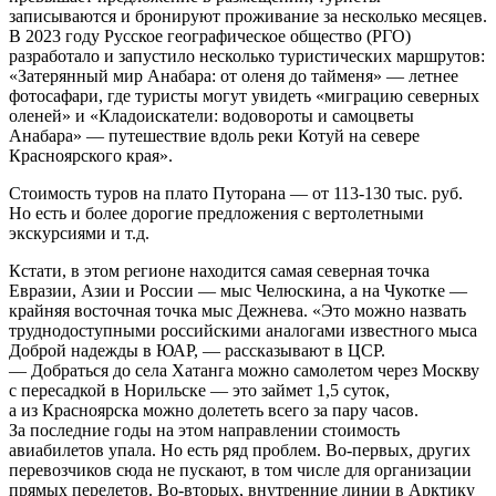
записываются и бронируют проживание за несколько месяцев.
В 2023 году Русское географическое общество (РГО)
разработало и запустило несколько туристических маршрутов:
«Затерянный мир Анабара: от оленя до тайменя» — летнее
фотосафари, где туристы могут увидеть «миграцию северных
оленей» и «Кладоискатели: водовороты и самоцветы
Анабара» — путешествие вдоль реки Котуй на севере
Красноярского края».
Стоимость туров на плато Путорана — от
113-130 тыс.
руб.
Но есть и более дорогие предложения с вертолетными
экскурсиями и т.д.
Кстати, в этом регионе находится самая северная точка
Евразии, Азии и России — мыс Челюскина, а на Чукотке —
крайняя восточная точка мыс Дежнева. «Это можно назвать
труднодоступными российскими аналогами известного мыса
Доброй надежды в ЮАР, — рассказывают в ЦСР.
— Добраться до села Хатанга можно самолетом через Москву
с пересадкой в Норильске — это займет 1,5 суток,
а из Красноярска можно долететь всего за пару часов.
За последние годы на этом направлении стоимость
авиабилетов упала. Но есть ряд проблем. Во-первых, других
перевозчиков сюда не пускают, в том числе для организации
прямых перелетов. Во-вторых, внутренние линии в Арктику