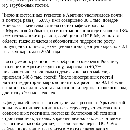
и у зарубежных гостей.
Число иностранных туристов в Арктике увеличилось почти
в полтора раза (+46,8%), ими совершено 38,1 тыс. поездок.
Наиболее значительная доля гостей зафиксирована
в Мурманской области, на иностранцев приходится около 13%
всех поездок в этот регион, сообщили в ЦСР. Мурманская
область также является и абсолютным лидером по росту
популярности: число размещенных иностранцев выросло в 2,1
раза к январю-маю 2024 года.
Посещаемость регионов «Серебряного ожерелья России»,
входящих в Арктическую зону, выросла на +5,7%
по сравнению с прошлым годом: с января по май сюда
приехали 348,8 тыс. гостей. Число иностранных гостей
на этой территории выросло почти в 2 раза — на 92,1% если
сравнивать с данными за аналогичный период прошлого года,
достигнув 30 тыс. человек.
«Для дальнейшего развития туризма в регионах Арктической
зоны нужны инвестиции в инфраструктуру, строительство
современных гостиниц, поставки болотоходной техники,
строительство круизных кораблей ледового класса, а также
развитие авиасообщения», — говорят эксперты ЦСР. Это
сейчас происходит, но туризм в Арктике развивается