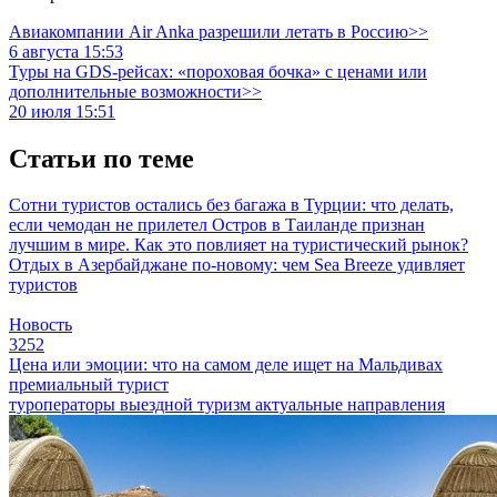
Авиакомпании Air Anka разрешили летать в Россию>>
6 августа 15:53
Туры на GDS-рейсах: «пороховая бочка» с ценами или
дополнительные возможности>>
20 июля 15:51
Статьи по теме
Сотни туристов остались без багажа в Турции: что делать,
если чемодан не прилетел
Остров в Таиланде признан
лучшим в мире. Как это повлияет на туристический рынок?
Отдых в Азербайджане по-новому: чем Sea Breeze удивляет
туристов
Новость
3252
Цена или эмоции: что на самом деле ищет на Мальдивах
премиальный турист
туроператоры
выездной туризм
актуальные направления