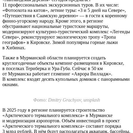
11 профессиональных экскурсионных туров. В их числе:
«Фотоохота на китов», летние туры: «3 и 5 дней на Севере»,
«Путешествия в Саамскую деревню» — в гости к коренному
финно-угорскому народу. Кроме этого, в регионе
обустраивают национальные туристские маршруты,
модернизируют культурно-туристический комплекс «Легенды
Севера», реконструируют экологическую тропу «Тропа
географов» в Кировске. Зимой популярны горные лыжи
в Хибинах.
Также в Мурманской области планируется создать
круглогодичные объекты кемпинг-размещения в Кировске,
в поселках Териберка и Ура-Губа. Сейчас в 50 км
от Мурманска работает глэмпинг «Аврора Вилладж».
В комплекс входят десять купольных домиков с панорамными
окнами.
Фото: Dmitry Grachyov, unsplash
В 2025 году в регионе планируется строительство
«Арктического термального комплекса» в Мурманске
и модернизация аэропортов. Объём инвестиций в проект
«Арктического термального комплекса» составит порядка
3 млрд рублей. В нём будут располагаться аквапарк, бассейны,