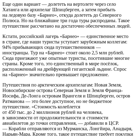
Еще один вариант — долететь на вертолете через село
Хатанга или архипелаг Шпицберген, а затем прибыть
на ледовую базу «Барнео», откуда долететь до Северного
Полюса. Но на ближайшие три года туры распроданы. Такое
путешествие рассчитано на достаточно обеспеченных людей.
Кстати, российский лагерь «Барнео» — единственное место
в стране, где наши туристы уступает зарубежным коллегам:
94% прибывающих сюда путешественников —
иностранцы. Тур на «Барнео» стоит около 2,5 млн рублей.
Сюда приезжают уже опытные туристы, посетившие многие
страны. Кроме того, это единственный в мире посёлок,
расположенный на дрейфующей гигантской льдине. Спрос
на «Барнео» значительно превышает предложение.
Путешествия по арктическим архипелагам: Новая Земля,
Новосибирские острова Северная Земля и Земля Франца-
Иосифа, Де-Лонга островам Врангеля и Шпицберген, остров
Ратманова — это более доступное, но не бюджетное
путешествие. «Стоимость колеблется
от 450 тыс. до 2 миллионов рублей на человека,
в зависимости от продолжительности и стоимости
авиабилетов до точки отправления, — добавили в ЦСР.
— Корабли отправляются из Мурманска, Лонгйира, Анадыря,
Нарьян-Мара. Кроме того, такое путешествие требует покупки