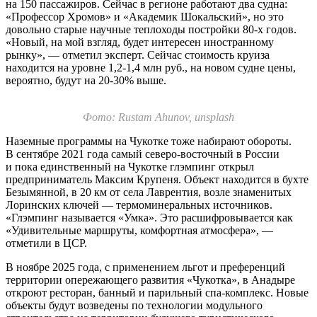
на 150 пассажиров. Сейчас в регионе работают два судна:
«Профессор Хромов» и «Академик Шокальский», но это
довольно старые научные теплоходы постройки
80-х
годов.
«Новый, на мой взгляд, будет интересен иностранному
рынку», — отметил эксперт. Сейчас стоимость круиза
находится на уровне
1,2-1,4
млн руб., на новом судне цены,
вероятно, будут на
20-30%
выше.
Фото: Rustam Ahunov
, unsplash
Наземные программы на Чукотке тоже набирают обороты.
В сентябре 2021 года самый северо-восточный в России
и пока единственный на Чукотке глэмпинг открыл
предприниматель Максим Крупеня. Объект находится в бухте
Безымянной, в 20 км от села Лаврентия, возле знаменитых
Лоринских ключей — термоминеральных источников.
«Глэмпинг называется «Умка». Это расшифровывается как
«Удивительные маршруты, комфортная атмосфера», —
отметили в ЦСР.
В ноябре 2025 года, с применением льгот и преференций
территории опережающего развития «Чукотка», в Анадыре
откроют ресторан, банный и парильный спа-комплекс. Новые
объекты будут возведены по технологии модульного