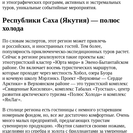
и этнографических программ, активных и экстремальных
туров, уникальные событийные мероприятия.
Республики Саха (Якутия) — полюс
холода
По словам экспертов, этот регион может привлечь
и российских, и иностранных гостей. Тем более,
популярность приключенческо-экспедиционных туров растет.
Сейчас в регионе реализуются такие проекты как:
этнотуристский кластер «Юрта мира» в Эвено-Бытантайском
районе. Он включает восемь туристических маршрутов,
которые проходят через местность Хобол, озера Буора
и кочевую школу Мэрлэнкэ. Проект «Верхоянье — Сердце
Арктики» в Верхоянском районе — это туристский комплекс
«Священные Кисиляхи», комплекс Табалах «Туостаах», центр
развития арктического туризма «Полюс Холода» и комплекс
«ЯнЛаг».
В столице региона есть гостиницы с немного устаревшим
номерным фондом, но, все же достаточно комфортные. Очень
много малых предприятий, предлагающих туристам
сувенирную продукцию. «Якутия славится своими ножами,
изделиями из серебра и золота с бриллиантами за умеренные