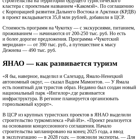
строительства на территории будущего туристического
кластера с проектным названием «Какомэй». По соглашению
с Корпорацией развития Дальнего Востока и Арктики (КРДВ)
в проект вкладывается 35,8 млн рублей, добавили в ЦСР.
Стоимость программ на Чукотку — с экскурсиями, питанием,
проживанием — начинаются от
200-250 тыс.
руб. Но есть
и более дорогие предложения. Программа «Чукотский
меридиан» — от 390 тыс. руб., а путешествие к мысу
Дежнева — 490 тыс. руб.
ЯНАО — как развивается туризм
«Я бы, наверное, выделил и Салехард, Ямало-Ненецкий
автономный округ, — сказал Вадим Мамонтов. — У Ямала
есть понятный для туристов образ. Недавно был создан новый
национальный парк «Ингилор»,где развивается
инфраструктура. В регионе планируется организовать
горнолыжный курорт».
В ЦСР из крупных туристских проектов в ЯНАО выделили
строительство туркомплекса «Рай-Из». «Проект реализуется
на основании концессионного соглашения. Начало
строительства запланировано на конец 2025 года, а ввод
в эксплуатацию — в 2028 году, — пояснили эксперты. — Для