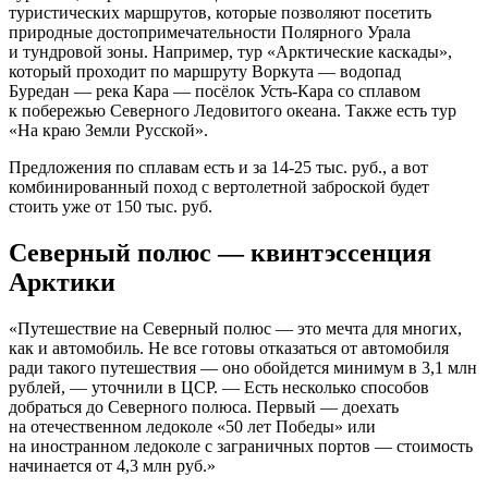
туристических маршрутов, которые позволяют посетить
природные достопримечательности Полярного Урала
и тундровой зоны. Например, тур «Арктические каскады»,
который проходит по маршруту Воркута — водопад
Буредан — река Кара — посёлок Усть-Кара со сплавом
к побережью Северного Ледовитого океана. Также есть тур
«На краю Земли Русской».
Предложения по сплавам есть и за
14-25 тыс.
руб., а вот
комбинированный поход с вертолетной заброской будет
стоить уже от 150 тыс. руб.
Северный полюс — квинтэссенция
Арктики
«Путешествие на Северный полюс — это мечта для многих,
как и автомобиль. Не все готовы отказаться от автомобиля
ради такого путешествия — оно обойдется минимум в 3,1 млн
рублей, — уточнили в ЦСР. — Есть несколько способов
добраться до Северного полюса. Первый — доехать
на отечественном ледоколе «50 лет Победы» или
на иностранном ледоколе с заграничных портов — стоимость
начинается от 4,3 млн руб.»