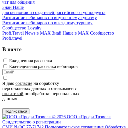
чат для общения
Знай Наше
для регионов и создателей российского турпродукта
Расписание вебинаров по внутреннему туризму
Расписание вебинаров по выездному туризму
Сообщество Loyalty
Profi.Travel News в MAX
Знай Наше в MAX
Сообщество
Profi.travel
В почте
Ежедневная рассылка
Еженедельная рассылка вебинаров
Я даю
согласие
на обработку
персональных данных и ознакомлен с
политикой
по обработке персональных
данных
Подписаться
© 2026 ООО «Профи Трэвeл»
Свидетельство о регистрации
СМИ №ФС 77-71742
Пользовательское соглашение
Обработка