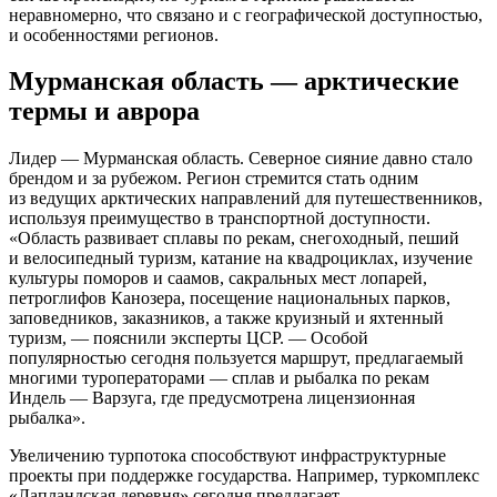
неравномерно, что связано и с географической доступностью,
и особенностями регионов.
Мурманская область — арктические
термы и аврора
Лидер — Мурманская область. Северное сияние давно стало
брендом и за рубежом. Регион стремится стать одним
из ведущих арктических направлений для путешественников,
используя преимущество в транспортной доступности.
«Область развивает сплавы по рекам, снегоходный, пеший
и велосипедный туризм, катание на квадроциклах, изучение
культуры поморов и саамов, сакральных мест лопарей,
петроглифов Канозера, посещение национальных парков,
заповедников, заказников, а также круизный и яхтенный
туризм, — пояснили эксперты ЦСР. — Особой
популярностью сегодня пользуется маршрут, предлагаемый
многими туроператорами — сплав и рыбалка по рекам
Индель — Варзуга, где предусмотрена лицензионная
рыбалка».
Увеличению турпотока способствуют инфраструктурные
проекты при поддержке государства. Например, туркомплекс
«Лапландская деревня» сегодня предлагает