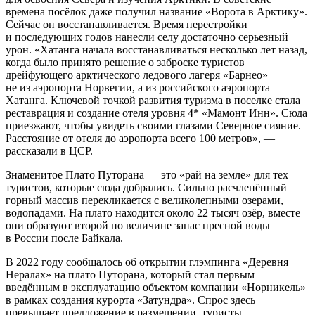
времена посёлок даже получил название «Ворота в Арктику».
Сейчас он восстанавливается. Время перестройки
и последующих годов нанесли селу достаточно серьезный
урон. «Хатанга начала восстанавливаться несколько лет назад,
когда было принято решение о заброске туристов
дрейфующего арктического ледового лагеря «Барнео»
не из аэропорта Норвегии, а из российского аэропорта
Хатанга. Ключевой точкой развития туризма в поселке стала
реставрация и создание отеля уровня 4* «Мамонт Инн». Сюда
приезжают, чтобы увидеть своими глазами Северное сияние.
Расстояние от отеля до аэропорта всего 100 метров», —
рассказали в ЦСР.
Знаменитое Плато Путорана — это «рай на земле» для тех
туристов, которые сюда добрались. Сильно расчленённый
горный массив перекликается с великолепными озерами,
водопадами. На плато находится около 22 тысяч озёр, вместе
они образуют второй по величине запас пресной воды
в России после Байкала.
В 2022 году сообщалось об открытии глэмпинга «Деревня
Нералах» на плато Путорана, который стал первым
введённым в эксплуатацию объектом компании «Норникель»
в рамках создания курорта «Затундра». Спрос здесь
превышает предложение в размещении, туристы