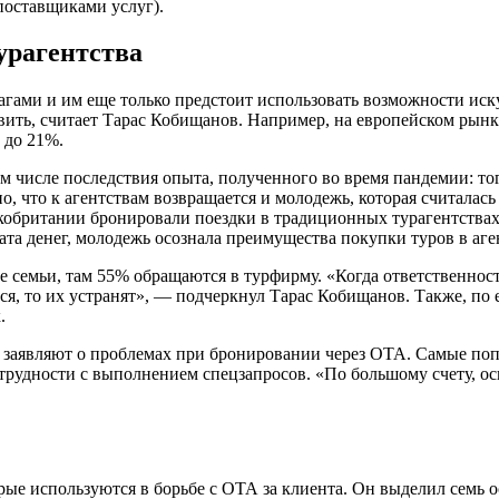
поставщиками услуг).
урагентства
ами и им еще только предстоит использовать возможности иску
авить, считает Тарас Кобищанов. Например, на европейском рынк
 до 21%.
ом числе последствия опыта, полученного во время пандемии: т
но, что к агентствам возвращается и молодежь, которая считала
икобритании бронировали поездки в традиционных турагентства
та денег, молодежь осознала преимущества покупки туров в аген
 семьи, там 55% обращаются в турфирму. «Когда ответственность 
атся, то их устранят», — подчеркнул Тарас Кобищанов. Также, по
.
тов заявляют о проблемах при бронировании через ОТА. Самые 
же трудности с выполнением спецзапросов. «По большому счету,
орые используются в борьбе с ОТА за клиента. Он выделил семь