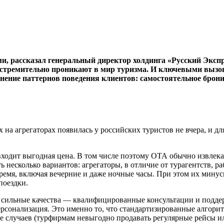
ми, рассказал генеральный директор холдинга «Русский Экс
стремительно проникают в мир туризма. И ключевыми вызова
менение паттернов поведения клиентов: самостоятельное бро
ы
 на агрегаторах появилась у российских туристов не вчера, и 
входит выгодная цена. В том числе поэтому ОТА обычно извлека
 несколько вариантов: агрегаторы, в отличие от турагентств, р
время, включая вечерние и даже ночные часы. При этом их мин
поездки.
 Их сильные качества — квалифицированные консультации и подд
рсонализация. Это именно то, что стандартизированные алгорит
е случаев (турфирмам невыгодно продавать регулярные рейсы ил