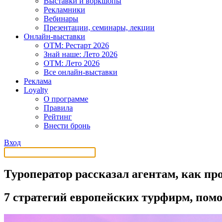
Выставки и воркшопы
Рекламники
Вебинары
Презентации, семинары, лекции
Онлайн-выставки
OTM: Рестарт 2026
Знай наше: Лето 2026
OTM: Лето 2026
Все онлайн-выставки
Реклама
Loyalty
О программе
Правила
Рейтинг
Внести бронь
Вход
Туроператор рассказал агентам, как пр
7 стратегий европейских турфирм, пом