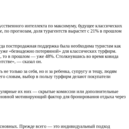
сственного интеллекта по максимуму, будущее классических
е, по прогнозам, доля турагентств вырастет с 21% в прошлом
огда постпродажная поддержка была необходима туристам как
сь уже «безнадежно потерянной» для классических турфирм.
х, то в прошлом — уже 48%. Столкнувшись во время ковида
тстве», — сказал он.
не только за себя, но и за ребенка, супругу и тещу, людям
 его словам, выбор в пользу турфирм делают покупатели
популярные их них — скрытые комиссии или дополнительные
 основной мотивирующий фактор для бронирования отдыха через
 основных. Прежде всего — это индивидуальный подход