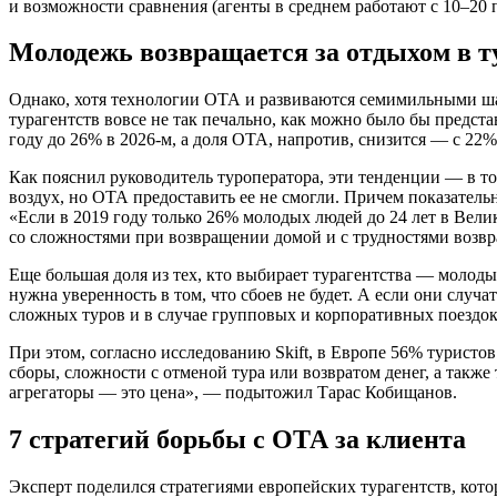
и возможности сравнения (агенты в среднем работают с 10–20 
Молодежь возвращается за отдыхом в т
Однако, хотя технологии ОТА и развиваются семимильными шаг
турагентств вовсе не так печально, как можно было бы предст
году до 26% в 2026-м, а доля ОТА, напротив, снизится — с 22%
Как пояснил руководитель туроператора, эти тенденции — в т
воздух, но ОТА предоставить ее не смогли. Причем показатель
«Если в 2019 году только 26% молодых людей до 24 лет в Вел
со сложностями при возвращении домой и с трудностями возвра
Еще большая доля из тех, кто выбирает турагентства — молодые
нужна уверенность в том, что сбоев не будет. А если они случ
сложных туров и в случае групповых и корпоративных поездок
При этом, согласно исследованию Skift, в Европе 56% турис
сборы, сложности с отменой тура или возвратом денег, а так
агрегаторы — это цена», — подытожил Тарас Кобищанов.
7 стратегий борьбы с ОТА за клиента
Эксперт поделился стратегиями европейских турагентств, кот