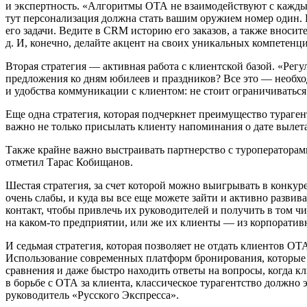
и экспертность. «Алгоритмы ОТА не взаимодействуют с каждым
тут персонализация должна стать вашим оружием номер один. 
его задачи. Ведите в CRM историю его заказов, а также вносит
д. И, конечно, делайте акцент на своих уникальных компетенц
Вторая стратегия — активная работа с клиентской базой. «Ре
предложения ко дням юбилеев и праздников? Все это — необх
и удобства коммуникации с клиентом: не стоит ограничиваться
Еще одна стратегия, которая подчеркнет преимущество тураге
важно не только присылать клиенту напоминания о дате вылета,
Также крайне важно выстраивать партнерство с туроператора
отметил Тарас Кобищанов.
Шестая стратегия, за счет которой можно выигрывать в конку
очень слабы, и куда вы все еще можете зайти и активно развив
контакт, чтобы привлечь их руководителей и получить в том ч
на каком-то предприятии, или же их клиенты — из корпоратив
И седьмая стратегия, которая позволяет не отдать клиентов 
Использование современных платформ бронирования, которые н
сравнения и даже быстро находить ответы на вопросы, когда 
в борьбе с ОТА за клиента, классическое турагентство должно
руководитель «Русского Экспресса».