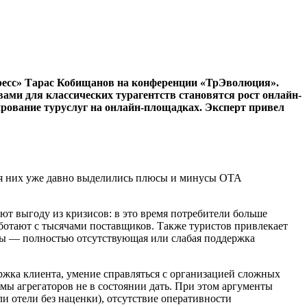
пресс» Тарас Кобищанов на конференции «ТрЭволюция».
ми для классических турагентств становятся рост онлайн-
нирование туруслуг на онлайн-площадках. Эксперт привел
для них уже давно выделились плюсы и минусы ОТА
ют выгоду из кризисов: в это время потребители больше
аботают с тысячами поставщиков. Также туристов привлекает
усы — полностью отсутствующая или слабая поддержка
ержка клиента, умение справляться с организацией сложных
мы агрегаторов не в состоянии дать. При этом аргументы
и отели без наценки), отсутствие оперативности