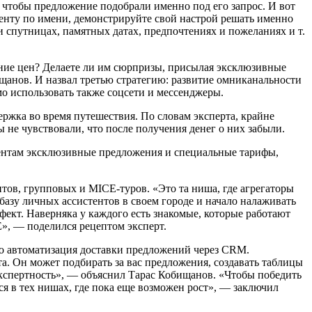
 чтобы предложение подобрали именно под его запрос. И вот
енту по имени, демонстрируйте свой настрой решать именно
 и спутницах, памятных датах, предпочтениях и пожеланиях и т.
нение цен? Делаете ли им сюрпризы, присылая эксклюзивные
щанов. И назвал третью стратегию: развитие омниканальности
мо использовать также соцсети и мессенджеры.
ржка во время путешествия. По словам эксперта, крайне
 не чувствовали, что после получения денег о них забыли.
иентам эксклюзивные предложения и специальные тарифы,
тов, групповых и MICE-туров. «Это та ниша, где агрегаторы
 базу личных ассистентов в своем городе и начало налаживать
фект. Наверняка у каждого есть знакомые, которые работают
», — поделился рецептом эксперт.
то автоматизация доставки предложений через CRM.
. Он может подбирать за вас предложения, создавать таблицы
 экспертность», — объяснил Тарас Кобищанов. «Чтобы победить
ся в тех нишах, где пока еще возможен рост», — заключил