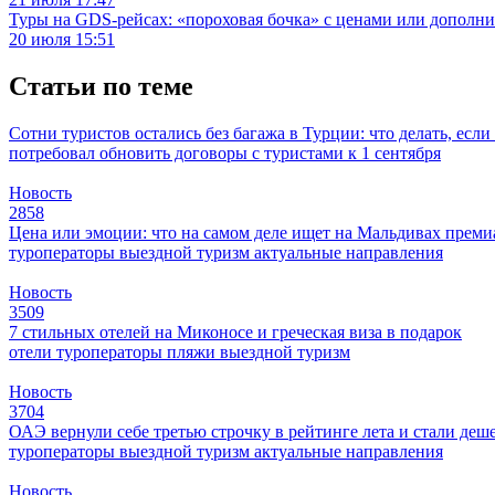
Туры на GDS-рейсах: «пороховая бочка» с ценами или дополн
20 июля 15:51
Статьи по теме
Сотни туристов остались без багажа в Турции: что делать, есл
потребовал обновить договоры с туристами к 1 сентября
Новость
2858
Цена или эмоции: что на самом деле ищет на Мальдивах прем
туроператоры
выездной туризм
актуальные направления
Новость
3509
7 стильных отелей на Миконосе и греческая виза в подарок
отели
туроператоры
пляжи
выездной туризм
Новость
3704
ОАЭ вернули себе третью строчку в рейтинге лета и стали деш
туроператоры
выездной туризм
актуальные направления
Новость