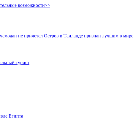
ительные возможности>>
и чемодан не прилетел
Остров в Таиланде признан лучшим в мире
иальный турист
евле Египта