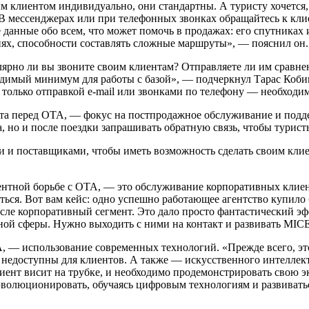
 клиентом индивидуально, они стандартны. А туристу хочется,
В мессенджерах или при телефонных звонках обращайтесь к кли
е данные обо всем, что может помочь в продажах: его спутниках
иях, способности составлять сложные маршруты», — пояснил он.
гулярно ли вы звоните своим клиентам? Отправляете ли им срав
одимый минимум для работы с базой», — подчеркнул Тарас Коби
 только отправкой e-mail или звонками по телефону — необходи
нта перед ОТА, — фокус на постпродажное обслуживание и подде
 но и после поездки запрашивать обратную связь, чтобы туристы
ми и поставщиками, чтобы иметь возможность сделать своим кл
рентной борьбе с ОТА, — это обслуживание корпоративных клиен
аться. Вот вам кейс: одно успешно работающее агентство купило
исле корпоративный сегмент. Это дало просто фантастический эф
ной сферы. Нужно выходить с ними на контакт и развивать MICE
ОТА, — использование современных технологий. «Прежде всего, э
едоступны для клиентов. А также — искусственного интеллекта
клиент висит на трубке, и необходимо продемонстрировать свою
 эволюционировать, обучаясь цифровым технологиям и развивать