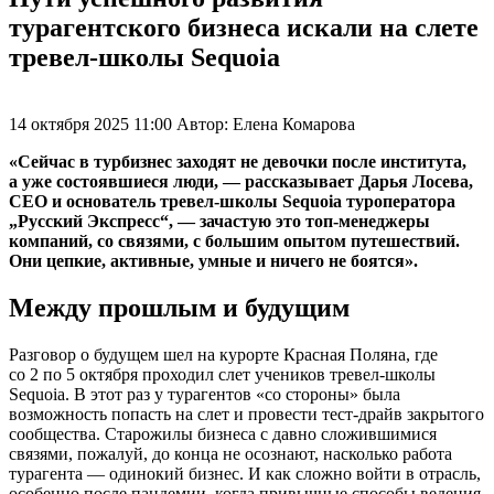
турагентского бизнеса искали на слете
тревел-школы Sequoia
14 октября 2025 11:00
Автор:
Елена Комарова
«Сейчас в турбизнес заходят не девочки после института,
а уже состоявшиеся люди, — рассказывает Дарья Лосева,
CEO и основатель тревел-школы Sequoia туроператора
„Русский Экспресс“, — зачастую это топ-менеджеры
компаний, со связями, с большим опытом путешествий.
Они цепкие, активные, умные и ничего не боятся».
Между прошлым и будущим
Разговор о будущем шел на курорте Красная Поляна, где
со 2 по 5 октября проходил слет учеников тревел-школы
Sequoia. В этот раз у турагентов «со стороны» была
возможность попасть на слет и провести тест-драйв закрытого
сообщества. Старожилы бизнеса с давно сложившимися
связями, пожалуй, до конца не осознают, насколько работа
турагента — одинокий бизнес. И как сложно войти в отрасль,
особенно после пандемии, когда привычные способы ведения