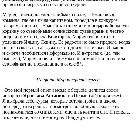
нравится программа и состав спикеров».
Мария, кстати, на слете «поймала волну». Во-первых,
команда, где она была капитаном, победила в конкурсе
во время пикника. Участники получили в подарок большую
корзину со съедобными сочинскими сувенирами и честно
поделили их на всех. Во-вторых, Мария очень хотела
услышать Ильяну Левину. Ее радости не было предела, когда
она оказалась на гала-ужине за одним столиком с Ильяной
и смогла пообщаться неформально. И в-третьих, (да, так
бывает!), Мария победила в музыкальном лото и получила
сертификат на проживание в отеле 5*.
На фото Мария третья слева
«Это мой первый опыт выезда с Sequoia, делится своей
историей
Ярослава Астанина
из Перми («Гранд-вояж»).
—
Я выбрала себе курсы, которые хотела пройти в школе,
но перед этим решила посмотреть на общую атмосферу,
познакомиться со спикерами, оценить контингент. И поняла,
что мне есть, что почерпнуть. Пойду учиться».