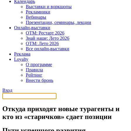
Календарь
Выставки и воркшопы
Рекламники
Вебинары
Презентации, семинары, лекции
Онлайн-выставки
OTM: Рестарт 2026
Знай наше: Лето 2026
OTM: Лето 2026
Все онлайн-выставки
Реклама
Loyalty
О программе
Правила
Рейтинг
Внести бронь
Вход
Откуда приходят новые турагенты и
кто из «старичков» сдает позиции
Пути успешного развития