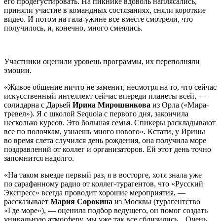
его продегустировать. На пикнике вдоволь наплясались,
приняли участие в командных состязаниях, сняли короткие
видео. И потом на гала-ужине все вместе смотрели, что
получилось, и, конечно, много смеялись.
Участники оценили уровень программы, их переполняли
эмоции.
«Живое общение ничто не заменит, несмотря на то, что сейчас
искусственный интеллект сейчас впереди планеты всей, —
солидарна с Дарьей
Ирина Мирошникова
из Орла («Мира-
тревел»). Я с школой Sequoia с первого дня, закончила
несколько курсов. Это большая семья. Спикеры раскладывают
все по полочкам, узнаешь много нового». Кстати, у Ирины
во время слета случился день рождения, она получила море
поздравлений от коллег и организаторов. Ей этот день точно
запомнится надолго.
«На таком выезде первый раз, я в восторге, хотя знала уже
по сарафанному радио от коллег-турагентов, что «Русский
Экспресс» всегда проводит хорошие мероприятия, —
рассказывает
Мария Сорокина
из Москвы (турагентство
«Где море»), — оценила подбор ведущего, он помог создать
уникальную атмосферу, мы уже так все сблизились... Очень