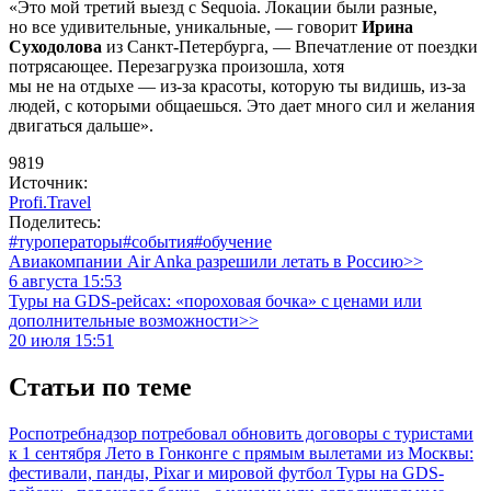
«Это мой третий выезд с Sequoia. Локации были разные,
но все удивительные, уникальные, — говорит
Ирина
Суходолова
из Санкт-Петербурга, — Впечатление от поездки
потрясающее. Перезагрузка произошла, хотя
мы не на отдыхе — из-за красоты, которую ты видишь, из-за
людей, с которыми общаешься. Это дает много сил и желания
двигаться дальше».
9819
Источник:
Profi.Travel
Поделитесь:
#туроператоры
#события
#обучение
Авиакомпании Air Anka разрешили летать в Россию>>
6 августа 15:53
Туры на GDS-рейсах: «пороховая бочка» с ценами или
дополнительные возможности>>
20 июля 15:51
Статьи по теме
Роспотребнадзор потребовал обновить договоры с туристами
к 1 сентября
Лето в Гонконге с прямым вылетами из Москвы:
фестивали, панды, Pixar и мировой футбол
Туры на GDS-