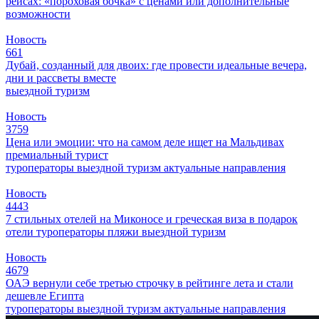
рейсах: «пороховая бочка» с ценами или дополнительные
возможности
Новость
661
Дубай, созданный для двоих: где провести идеальные вечера,
дни и рассветы вместе
выездной туризм
Новость
3759
Цена или эмоции: что на самом деле ищет на Мальдивах
премиальный турист
туроператоры
выездной туризм
актуальные направления
Новость
4443
7 стильных отелей на Миконосе и греческая виза в подарок
отели
туроператоры
пляжи
выездной туризм
Новость
4679
ОАЭ вернули себе третью строчку в рейтинге лета и стали
дешевле Египта
туроператоры
выездной туризм
актуальные направления