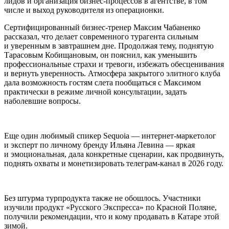
лидов и организация бизнес-процессов в агентстве, в том
числе и выход руководителя из операционки.
Сертифицированный бизнес-тренер Максим Чабаненко
рассказал, что делает современного турагента сильным
и уверенным в завтрашнем дне. Продолжая тему, поднятую
Тарасовым Кобищановым, он пояснил, как уменьшить
профессиональные страхи и тревоги, избежать обесценивания
и вернуть уверенность. Атмосфера закрытого элитного клуба
дала возможность гостям слета пообщаться с Максимом
практически в режиме личной консультации, задать
наболевшие вопросы.
Еще один любимый спикер Sequoia — интернет-маркетолог
и эксперт по личному бренду Ильяна Левина — яркая
и эмоциональная, дала конкретные сценарии, как продвинуть,
поднять охваты и монетизировать телеграм-канал в 2026 году.
Без штурма турпродукта также не обошлось. Участники
изучили продукт «Русского Экспресса» по Красной Поляне,
получили рекомендации, что и кому продавать в Катаре этой
зимой.