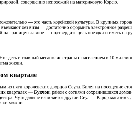
 природой, совершенно непохожий на материковую Корею.
рожелательно — это часть корейской культуры. В крупных горо
и въезжают без визы — достаточно оформить электронное разре
 на границе: главное — подтвердить цель поездки и иметь на р
 Но здесь и главный мегаполис страны с населением в 10 миллион
итма жизни.
ном квартале
вным из пяти королевских дворцов Сеула. Билет на посещение ст
ьких кварталах —
Букчон
, район с сотнями сохранившихся домов
ентра. Чуть дальше начинается другой Сеул — K-pop-магазины, 
таки можно.