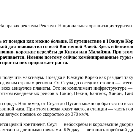
На правах рекламы
Реклама. Национальная организация туризма 
ть от поездки как можно больше. И путешествие в Южную Коре
ой для знакомства со всей Восточной Азией. Здесь и безвизо
понии, короткие перелёты до Китая или Малайзии. При этом с
рачивается. Именно поэтому сейчас комбинированные туры 
 спрос на них продолжает расти.
тся получить максимум. Поездка в Южную Корею как раз даёт та
о другим странам региона. От Сеула до соседних столиц — всег
и всех авиаузлов планеты. Это не комплимент инфраструктуре — э
есятком ежедневных рейсов в Токио, Пекин, Бангкок, Ханой, Тай
 города. Например, от Сеула до Пусана можно добраться по выс
овиной часа. При этом поезда ходят часто, а станции — часть го
я запуск поездов со скоростью до 370 км/ч.
ается целый континент. Сеул — небоскрёбы и королевские дворц
амчхон и длинными пляжами. Кёнджу — летопись корейской дре