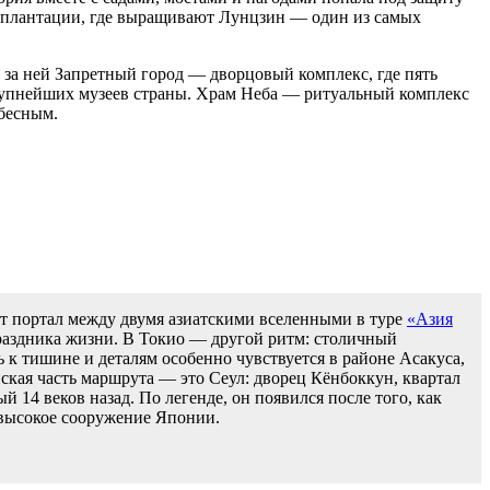
и плантации, где выращивают Лунцзин — один из самых
за ней Запретный город — дворцовый комплекс, где пять
 крупнейших музеев страны. Храм Неба — ритуальный комплекс
ебесным.
т портал между двумя азиатскими вселенными в туре
«Азия
 праздника жизни. В Токио — другой ритм: столичный
 к тишине и деталям особенно чувствуется в районе Асакуса,
йская часть маршрута — это Сеул: дворец Кёнбоккун, квартал
 14 веков назад. По легенде, он появился после того, как
е высокое сооружение Японии.