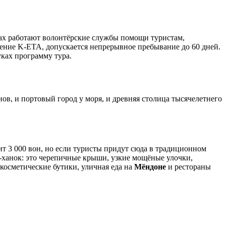
дах работают волонтёрские службы помощи туристам,
шение K-ETA, допускается непрерывное пребывание до 60 дней.
уках программу тура.
ов, и портовый город у моря, и древняя столица тысячелетнего
оит 3 000 вон, но если туристы придут сюда в традиционном
-ханок: это черепичные крыши, узкие мощёные улочки,
косметические бутики, уличная еда на
Мёндоне
и рестораны