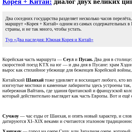
Корея + Китай:
диалог двух великих ци
Два соседних государства разделяет несколько часов перелёт
маршрут «Корея + Китай» одним из самых содержательных в В
страны, и не так много, чтобы устать.
Тур «Два наследия: Южная Корея и Китай»
Корейская часть маршрута —
Сеул
и
Пусан.
Два дня в столице
скоростной поезд KTX на юг — и два дня в Пусане: храм Хэдо
вырос как стихийное убежище для беженцев Корейской войны, 
Китайский
Шанхай
тоже удивляет и восхищает любого, кто вп
изогнутые мостики и каменные лабиринты здесь устроены так, 
набережная Вайтань, где здания британской и французской ко
который действительно выглядит как часть Европы. Вот и ещё 
Сучжоу
— час езды от Шанхая, и опять новый характер, и сл
датируются
XI–XIX
веками и считаются эталоном традиционног
Ханчжоу
— город на озере Сиху, или Западном озере, который