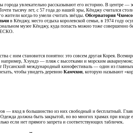
цы города увлекательно рассказывают его историю. В центре —
очти тысячу лет, с 57 года до нашей эры, Кёнджу считался стол
о жители когда-то умели считать звёзды.
Обсерватория Чхомсо
льчи
в Кёнджу, место отдыха королевской семьи, в 1974 году ос
ональном музее Кёнджу, куда попасть можно тоже совершенно б
НЕСКО.
мства с ним становится понятно: это совсем другая Корея. Все
р: например, Хэундэ — пляж с высотками и морским аквариумо
ет Пусанский международный кинофестиваль — один из главных
иехать, чтобы увидеть деревню
Камчхон
, которую называют «к
ов — вход в большинство из них свободный и бесплатный. Глав
. Одежда должна быть закрытой, но во многих храмах при входе е
ько если нет прямого запрета и соответствующих табличек.