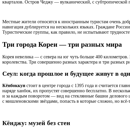
кварталов. Остров Чеджу — вулканический, с субтропической
Местные жители относятся к иностранным туристам очень доб
навигация дублируется на нескольких языках. Граждане Росси
Туристические группы, как правило, не испытывают трудностей
Три города Кореи — три разных мира
Корея невелика — с севера на юг чуть больше 400 километров.
королевства. Три совершенно разных характера и три разных р
Сеул: когда прошлое и будущее живут в од
Кёнбоккун
стоит в центре города с 1395 года и считается гла
наряде ханбок, их пропустят совершенно бесплатно. В нескол
и за каждым поворотом — вид на стеклянные башни делового ц
с мишленовскими звёздами, попасть в которые сложно, но всё-
Кёнджу: музей без стен