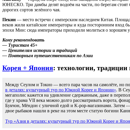
ЮНЕСКО. Три дамбы делят водоём на части, по берегам стоят 
дорогих сортов зелёного чая.
Пекин
— место встречи с имперским наследием Китая. Площад
веков жили китайские императоры и куда посторонним вход бы
эпохи Мин: сюда императоры приходили молиться о хорошем ур
Кому рекомендовать
— Туристам 45+
— Ценителям истории и традиций
— Повторным путешественникам по Азии
Корея + Япония
: технологии, традиции
Между Сеулом и Токио — всего пара часов на самолёте, но п
в деталях: культурный тур по Южной Корее и Японии»
. В Се
мегаполис кажется на удивление сдержанным, даже в переполн
где у храма VII века можно долго рассматривать ворота, фон
Букчон, Мёндон с уличной едой и K-pop-магазинами. Затем — п
двое рыбаков нашли в реке на этом месте статую богини Кан
Тур «Азия в деталях: культурный тур по Южной Корее и Япо