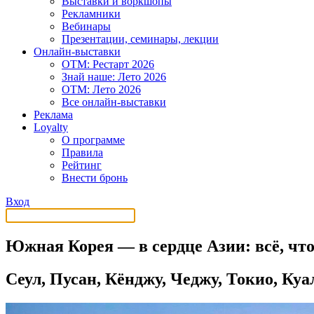
Выставки и воркшопы
Рекламники
Вебинары
Презентации, семинары, лекции
Онлайн-выставки
OTM: Рестарт 2026
Знай наше: Лето 2026
OTM: Лето 2026
Все онлайн-выставки
Реклама
Loyalty
О программе
Правила
Рейтинг
Внести бронь
Вход
Южная Корея — в сердце Азии: всё, чт
Сеул, Пусан, Кёнджу, Чеджу, Токио, К