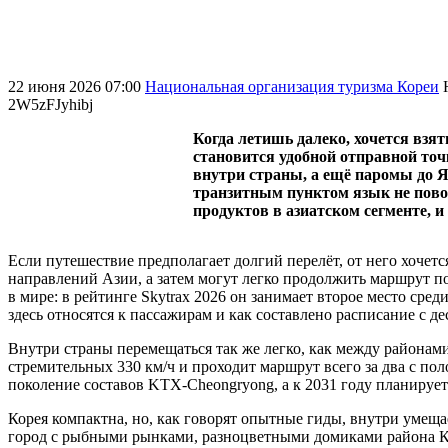
22 июня 2026 07:00
Национальная организация туризма Кореи
2W5zFJyhibj
Когда летишь далеко, хочется взя
становится удобной отправной точк
внутри страны, а ещё паромы до Я
транзитным пунктом язык не пово
продуктов в азиатском сегменте, и
Если путешествие предполагает долгий перелёт, от него хоче
направлений Азии, а затем могут легко продолжить маршрут п
в мире: в рейтинге Skytrax 2026 он занимает второе место сред
здесь относятся к пассажирам и как составлено расписание с д
Внутри страны перемещаться так же легко, как между районами
стремительных 330 км/ч и проходит маршрут всего за два с пол
поколение составов KTX-Cheongryong, а к 2031 году планируетс
Корея компактна, но, как говорят опытные гиды, внутри умещ
город с рыбными рынками, разноцветными домиками района К