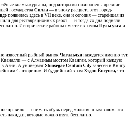
 зелёные холмы-курганы, под которыми похоронены древние
ицей государства
Силла
— в эпоху расцвета этот город-
ндэ
появилась здесь в VII веке, она и сегодня — старейшая из
ушили для реставрационных работ — и тогда со дна подняли
есплатно. Исторические районы вместе с храмом
Пульгукса
и
мирно известный рыбный рынок
Чагальчхи
находится именно тут.
м; Кваналли — с Алмазным мостом Кванган, который каждую
 в Азии. А универмаг
Shinsegae Centum City
занесён в Книгу
орейским Санторини». И буддийский храм
Хэдон Ёнгунса,
что
ное правило — снимать обувь перед молитвенным залом: это
сть накидки, которые можно взять бесплатно.