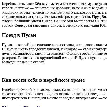
Корейцы называют Кёнджу «музеем без стен», потому что ули
короли, и тут же — пешеходные дорожки, кафе и жилые дома. П
миллионник был узловой точкой Великого шёлкового пути, а ег
сохранившихся астрономических обсерваторий Азии.
Пруд Во
тысячи реликвий эпохи Силла. Сейчас они выставлены в Наци
гротом
Соккурам
внесены в список Всемирного наследия Ю
Поезд в Пусан
Пусан — второй по величине город страны, и с первого знако
В Пусане шесть городских пляжей, у каждого — свой характе
ночь рассыпается огнями над заливом. Осенью город принима
рекордов Гиннесса как крупнейший в мире. В Пусан нужно пр
возведён прямо на скалах.
Как вести себя в корейском храме
Корейские буддийские храмы открыты для иностранных турист
касается всех без исключения, независимо от вероисповедания
Фотографировать снаружи можно свободно, внутри залов — тол