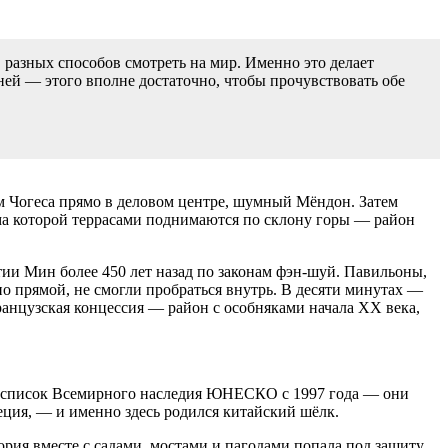
, разных способов смотреть на мир. Именно это делает
ней — этого вполне достаточно, чтобы прочувствовать обе
ам Чогеса прямо в деловом центре, шумный Мёндон. Затем
ома которой террасами поднимаются по склону горы — район
тии Мин более 450 лет назад по законам фэн-шуй. Павильоны,
по прямой, не смогли пробраться внутрь. В десяти минутах —
ранцузская концессия — район с особняками начала XX века,
ы в список Всемирного наследия ЮНЕСКО с 1997 года — они
еция, — и именно здесь родился китайский шёлк.
ория вместе с садами, мостами и пагодами попала под защиту