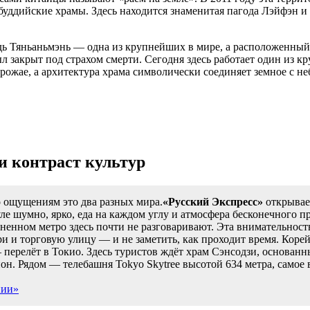
буддийские храмы. Здесь находится знаменитая пагода Лэйфэн 
ь Тяньаньмэнь — одна из крупнейших в мире, а расположенный 
л закрыт под страхом смерти. Сегодня здесь работает один из
ожае, а архитектура храма символически соединяет земное с н
 и контраст культур
о ощущениям это два разных мира.
«Русский Экспресс»
открывае
уле шумно, ярко, еда на каждом углу и атмосфера бесконечного
енном метро здесь почти не разговаривают. Эта внимательность
ари и торговую улицу — и не заметить, как проходит время. Коре
ерелёт в Токио. Здесь туристов ждёт храм Сэнсодзи, основанный
нон. Рядом — телебашня Tokyo Skytree высотой 634 метра, само
нии»