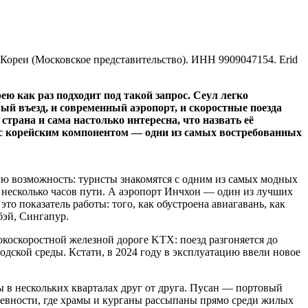
Кореи (Московское представительство). ИНН 9909047154. Erid
ю как раз подходит под такой запрос. Сеул легко
вый въезд, и современный аэропорт, и скоростные поезда
трана и сама настолько интересна, что назвать её
с корейским компонентом — одни из самых востребованных
кую возможность: туристы знакомятся с одним из самых модных
о несколько часов пути. А аэропорт Инчхон — один из лучших
то показатель работы: того, как обустроена авиагавань, как
бэй, Сингапур.
окоскоростной железной дороге KTX: поезд разгоняется до
родской среды. Кстати, в 2024 году в эксплуатацию ввели новое
ы в нескольких кварталах друг от друга. Пусан — портовый
вности, где храмы и курганы рассыпаны прямо среди жилых