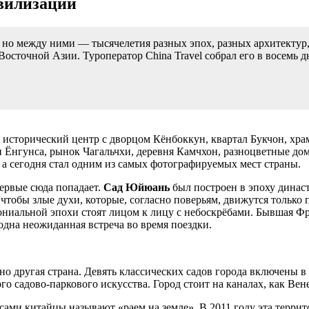
вилизаций
а, но между ними — тысячелетия разных эпох, разных архитектур
осточной Азии. Туроператор China Travel собрал его в восемь д
: исторический центр с дворцом Кёнбоккун, квартал Букчон, хр
н Ёнгунса, рынок Чагальчхи, деревня Камчхон, разноцветные д
а сегодня стал одним из самых фотографируемых мест страны.
ервые сюда попадает.
Сад Юйюань
был построен в эпоху динас
чтобы злые духи, которые, согласно поверьям, движутся только 
лониальной эпохи стоят лицом к лицу с небоскрёбами. Бывшая Ф
одна неожиданная встреча во время поездки.
овно другая страна. Девять классических садов города включен
о садово-паркового искусства. Город стоит на каналах, как Вен
 сами китайцы называют «раем на земле». В 2011 году эта террит