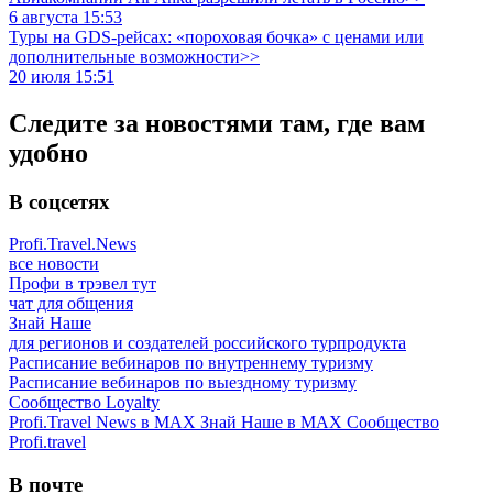
6 августа 15:53
Туры на GDS-рейсах: «пороховая бочка» с ценами или
дополнительные возможности>>
20 июля 15:51
Следите за новостями там, где вам
удобно
В соцсетях
Profi.Travel.News
все новости
Профи в трэвел тут
чат для общения
Знай Наше
для регионов и создателей российского турпродукта
Расписание вебинаров по внутреннему туризму
Расписание вебинаров по выездному туризму
Сообщество Loyalty
Profi.Travel News в MAX
Знай Наше в MAX
Сообщество
Profi.travel
В почте