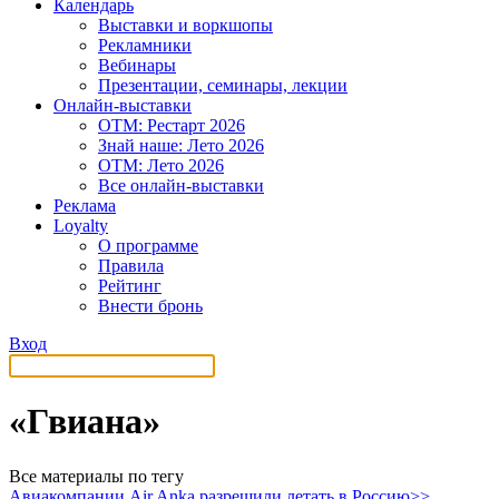
Календарь
Выставки и воркшопы
Рекламники
Вебинары
Презентации, семинары, лекции
Онлайн-выставки
OTM: Рестарт 2026
Знай наше: Лето 2026
OTM: Лето 2026
Все онлайн-выставки
Реклама
Loyalty
О программе
Правила
Рейтинг
Внести бронь
Вход
«Гвиана»
Все материалы по тегу
Авиакомпании Air Anka разрешили летать в Россию>>