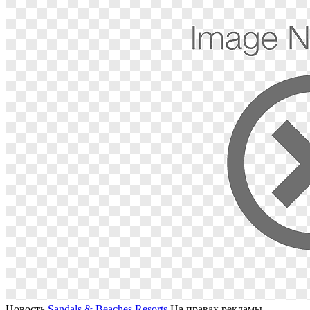
Новость
Sandals & Beaches Resorts
На правах рекламы