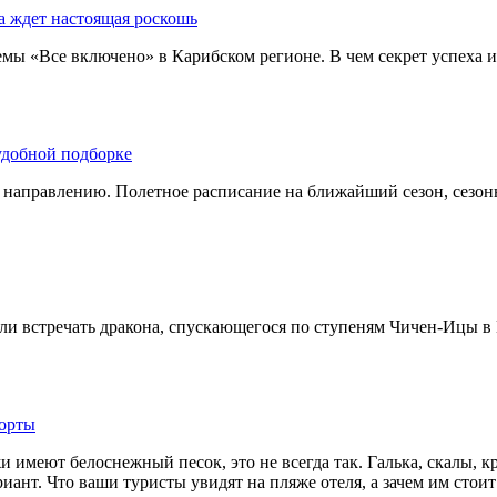
ста ждет настоящая роскошь
ы «Все включено» в Карибском регионе. В чем секрет успеха и ч
удобной подборке
му направлению. Полетное расписание на ближайший сезон, сезо
ли встречать дракона, спускающегося по ступеням Чичен-Ицы в 
рорты
и имеют белоснежный песок, это не всегда так. Галька, скалы,
риант. Что ваши туристы увидят на пляже отеля, а зачем им сто