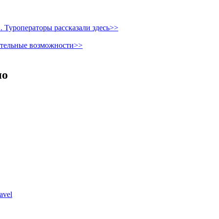
 Туроператоры рассказали здесь>>
ительные возможности>>
но
avel