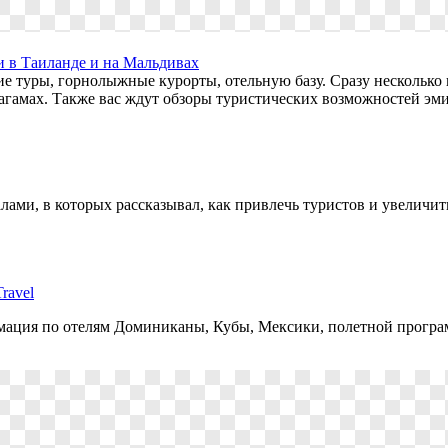
и в Таиланде и на Мальдивах
ние туры, горнолыжные курорты, отельную базу. Сразу несколь
Багамах. Также вас ждут обзоры туристических возможностей эм
алами, в которых рассказывал, как привлечь туристов и увеличи
ravel
ормация по отелям Доминиканы, Кубы, Мексики, полетной прогр