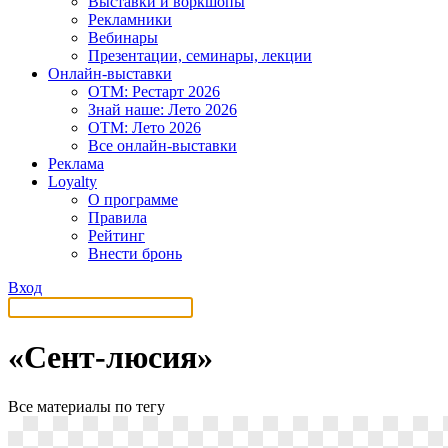
Выставки и воркшопы
Рекламники
Вебинары
Презентации, семинары, лекции
Онлайн-выставки
OTM: Рестарт 2026
Знай наше: Лето 2026
OTM: Лето 2026
Все онлайн-выставки
Реклама
Loyalty
О программе
Правила
Рейтинг
Внести бронь
Вход
«Сент-люсия»
Все материалы по тегу