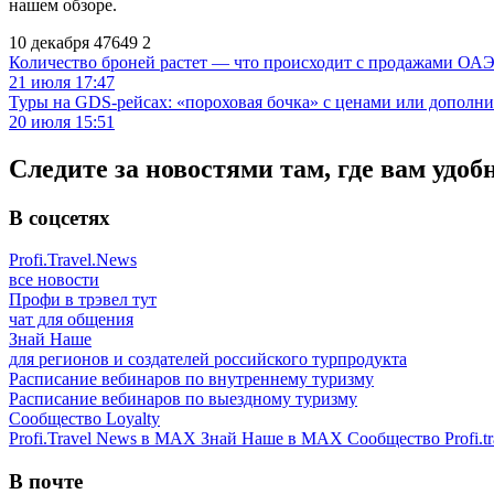
нашем обзоре.
10 декабря
47649
2
Количество броней растет — что происходит с продажами ОАЭ.
21 июля 17:47
Туры на GDS-рейсах: «пороховая бочка» с ценами или дополн
20 июля 15:51
Следите за новостями там, где вам удоб
В соцсетях
Profi.Travel.News
все новости
Профи в трэвел тут
чат для общения
Знай Наше
для регионов и создателей российского турпродукта
Расписание вебинаров по внутреннему туризму
Расписание вебинаров по выездному туризму
Сообщество Loyalty
Profi.Travel News в MAX
Знай Наше в MAX
Сообщество Profi.tr
В почте