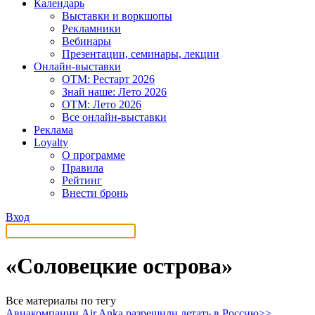
Календарь
Выставки и воркшопы
Рекламники
Вебинары
Презентации, семинары, лекции
Онлайн-выставки
OTM: Рестарт 2026
Знай наше: Лето 2026
OTM: Лето 2026
Все онлайн-выставки
Реклама
Loyalty
О программе
Правила
Рейтинг
Внести бронь
Вход
«Соловецкие острова»
Все материалы по тегу
Авиакомпании Air Anka разрешили летать в Россию>>