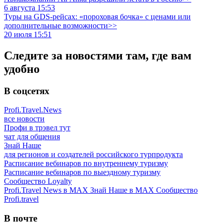
6 августа 15:53
Туры на GDS-рейсах: «пороховая бочка» с ценами или
дополнительные возможности>>
20 июля 15:51
Следите за новостями там, где вам
удобно
В соцсетях
Profi.Travel.News
все новости
Профи в трэвел тут
чат для общения
Знай Наше
для регионов и создателей российского турпродукта
Расписание вебинаров по внутреннему туризму
Расписание вебинаров по выездному туризму
Сообщество Loyalty
Profi.Travel News в MAX
Знай Наше в MAX
Сообщество
Profi.travel
В почте