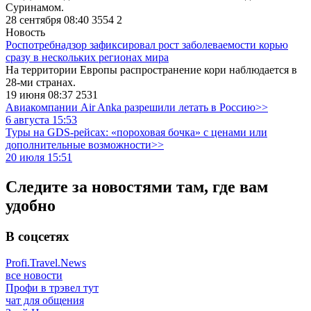
Суринамом.
28 сентября 08:40
3554
2
Новость
Роспотребнадзор зафиксировал рост заболеваемости корью
сразу в нескольких регионах мира
На территории Европы распространение кори наблюдается в
28-ми странах.
19 июня 08:37
2531
Авиакомпании Air Anka разрешили летать в Россию>>
6 августа 15:53
Туры на GDS-рейсах: «пороховая бочка» с ценами или
дополнительные возможности>>
20 июля 15:51
Следите за новостями там, где вам
удобно
В соцсетях
Profi.Travel.News
все новости
Профи в трэвел тут
чат для общения