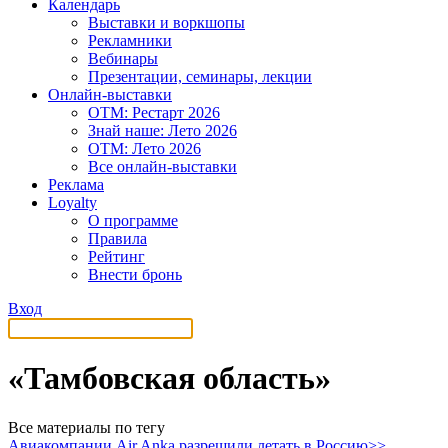
Календарь
Выставки и воркшопы
Рекламники
Вебинары
Презентации, семинары, лекции
Онлайн-выставки
OTM: Рестарт 2026
Знай наше: Лето 2026
OTM: Лето 2026
Все онлайн-выставки
Реклама
Loyalty
О программе
Правила
Рейтинг
Внести бронь
Вход
«Тамбовская область»
Все материалы по тегу
Авиакомпании Air Anka разрешили летать в Россию>>