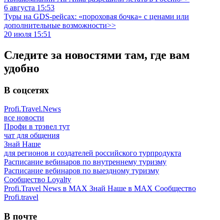
6 августа 15:53
Туры на GDS-рейсах: «пороховая бочка» с ценами или
дополнительные возможности>>
20 июля 15:51
Следите за новостями там, где вам
удобно
В соцсетях
Profi.Travel.News
все новости
Профи в трэвел тут
чат для общения
Знай Наше
для регионов и создателей российского турпродукта
Расписание вебинаров по внутреннему туризму
Расписание вебинаров по выездному туризму
Сообщество Loyalty
Profi.Travel News в MAX
Знай Наше в MAX
Сообщество
Profi.travel
В почте