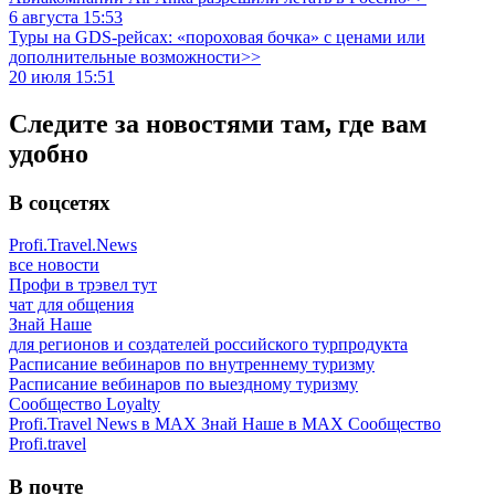
6 августа 15:53
Туры на GDS-рейсах: «пороховая бочка» с ценами или
дополнительные возможности>>
20 июля 15:51
Следите за новостями там, где вам
удобно
В соцсетях
Profi.Travel.News
все новости
Профи в трэвел тут
чат для общения
Знай Наше
для регионов и создателей российского турпродукта
Расписание вебинаров по внутреннему туризму
Расписание вебинаров по выездному туризму
Сообщество Loyalty
Profi.Travel News в MAX
Знай Наше в MAX
Сообщество
Profi.travel
В почте