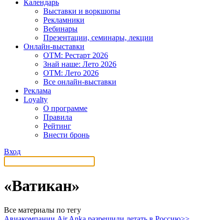
Календарь
Выставки и воркшопы
Рекламники
Вебинары
Презентации, семинары, лекции
Онлайн-выставки
OTM: Рестарт 2026
Знай наше: Лето 2026
OTM: Лето 2026
Все онлайн-выставки
Реклама
Loyalty
О программе
Правила
Рейтинг
Внести бронь
Вход
«Ватикан»
Все материалы по тегу
Авиакомпании Air Anka разрешили летать в Россию>>