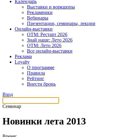
Календарь
Выставки и воркшопы
Рекламники
Вебинары
Презентации, семинары, лекции
Онлайн-выставки
OTM: Рестарт 2026
Знай наше: Лето 2026
OTM: Лето 2026
Все онлайн-выставки
Реклама
Loyalty
О программе
Правила
Рейтинг
Внести бронь
Вход
Семинар
Новинки лета 2013
Время: