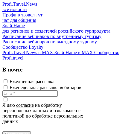
Profi.Travel.News
все новости
Профи в трэвел тут
чат для общения
Знай Наше
для регионов и создателей российского турпродукта
Расписание вебинаров по внутреннему туризму
Расписание вебинаров по выездному туризму
Сообщество Loyalty
Profi.Travel News в MAX
Знай Наше в MAX
Сообщество
Profi.travel
В почте
Ежедневная рассылка
Еженедельная рассылка вебинаров
Я даю
согласие
на обработку
персональных данных и ознакомлен с
политикой
по обработке персональных
данных