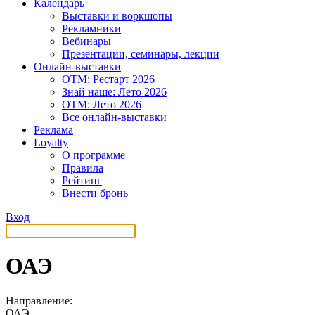
Календарь
Выставки и воркшопы
Рекламники
Вебинары
Презентации, семинары, лекции
Онлайн-выставки
OTM: Рестарт 2026
Знай наше: Лето 2026
OTM: Лето 2026
Все онлайн-выставки
Реклама
Loyalty
О программе
Правила
Рейтинг
Внести бронь
Вход
ОАЭ
Направление:
ОАЭ