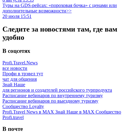
Туры на GDS-рейсах: «пороховая бочка» с ценами или
дополнительные возможности>>
20 июля 15:51
Следите за новостями там, где вам
удобно
В соцсетях
Profi.Travel.News
все новости
Профи в трэвел тут
чат для общения
Знай Наше
для регионов и создателей российского турпродукта
Расписание вебинаров по внутреннему туризму
Расписание вебинаров по выездному туризму
Сообщество Loyalty
Profi.Travel News в MAX
Знай Наше в MAX
Сообщество
Profi.travel
В почте