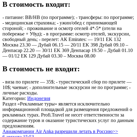
В стоимость входит:
- питание: BB/HB (по программе); - трансферы: по программе;
- медицинская страховка; - ужин/обед с принимающей
стороной; - проживание и осмотр отелей 4*-5* (отели на
побережье + Убуд); - в программе: осмотр отелей, экскурсии,
свободный день; - перелет: АК Emirates: — 19/11 EK 132
Москва 23.30 — Дубай 06.15 — 20/11 EK 398 Дубай 09.10 –
Денпасар 22.20 — 30/11 EK 369 Денпасар 19.50 – Дубай 01.10
— 01/12 ЕК 129 Дубай 03.30 – Москва 08.00
В стоимость не входит:
- виза по прилете — 35$; - туристический сбор по прилете —
10$; чаевые; - дополнительные экскурсии не по программе; -
личные расходы.
Категории:
Индонезия
Раздел «Рекламные туры» является исключительно
информационной площадкой для размещения предложений о
рекламных турах. Profi.Travel не несет ответственности за
содержание туров и оказание туристических услуг по данным
предложениям.
Авиакомпании Air Anka разрешили летать в Россию>>
6 августа 15:53