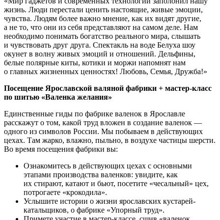
«Мир гаджетов и современных технологий заполонил нашу
жизнь. Люди перестали ценить настоящие, живые эмоции,
чувства. Людям более важно мнение, как их видят другие,
а не то, что они из себя представляют на самом деле. Нам
необходимо понимать богатство реального мира, слышать
и чувствовать друг друга. Спектакль на воде Белуха шоу
окунет в волну живых эмоций и отношений. Дельфины,
белые полярные киты, котики и моржи напомнят нам
о главных жизненных ценностях! Любовь, Семья, Дружба!»
Посещение Ярославской валяной фабрики + мастер-класс
по шитью «Валенка желания»
Единственные гиды по фабрике валенок в Ярославле
расскажут о том, какой труд вложен в создание валенок —
одного из символов России. Мы побываем в действующих
цехах. Там жарко, влажно, пыльно, в воздухе частицы шерсти.
Во время посещения фабрики вы:
Ознакомитесь в действующих цехах с основными
этапами производства валенков: увидите, как
их стирают, катают и бьют, посетите «чесальный» цех,
потрогаете «крокодила».
Услышите истории о жизни ярославских кустарей-
катальщиков, о фабрике «Упорный труд».
Примете участие в мастер-классе, сшив «валенок