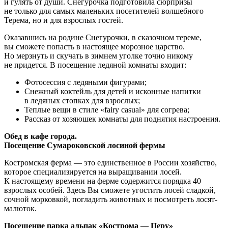
и гулять от души. Снегурочка подготовила сюрпризы
не только для самых маленьких посетителей волшебного
Терема, но и для взрослых гостей.
Оказавшись на родине Снегурочки, в сказочном тереме,
вы сможете попасть в настоящее морозное царство.
Но мерзнуть и скучать в зимнем уголке точно никому
не придется. В посещение ледяной комнаты входит:
Фотосессия с ледяными фигурами;
Снежный коктейль для детей и исконные напитки
в ледяных стопках для взрослых;
Теплые вещи в стиле «fairy casual» для согрева;
Рассказ от хозяюшек комнаты для поднятия настроения.
Обед в кафе города.
Посещение Сумароковской лосиной фермы
Костромская ферма — это единственное в России хозяйство,
которое специализируется на выращивании лосей.
К настоящему времени на ферме содержится порядка 40
взрослых особей. Здесь Вы сможете угостить лосей сладкой,
сочной морковкой, погладить животных и посмотреть лосят-
малюток.
Посещение парка альпак «Кострома — Перу»