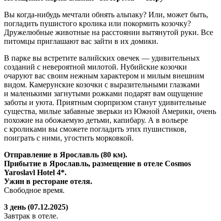
Вы когда-нибудь мечтали обнять альпаку? Или, может быть,
погладить пушистого кролика или покормить козочку?
Дружелюбные животные на расстоянии вытянутой руки. Все
питомцы приглашают вас зайти в их домики.
В парке вы встретите валийских овечек — удивительных
созданий с невероятной милотой. Нубийские козочки
очаруют вас своим нежным характером и милым внешним
видом. Камерунские козочки с выразительными глазками
и маленькими загнутыми рожками подарят вам ощущение
заботы и уюта. Приятным сюрпризом станут удивительные
существа, милые забавные зверьки из Южной Америки, очень
похожие на обожаемую детьми, капибару. А в вольере
с кроликами вы сможете погладить этих пушистиков,
поиграть с ними, угостить морковкой.
Отправление в Ярославль (80 км).
Прибытие в Ярославль, размещение в отеле Cosmos
Yaroslavl Hotel 4*.
Ужин в ресторане отеля.
Свободное время.
3 день (07.12.2025)
Завтрак в отеле.