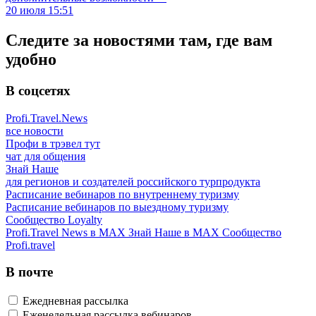
20 июля 15:51
Следите за новостями там, где вам
удобно
В соцсетях
Profi.Travel.News
все новости
Профи в трэвел тут
чат для общения
Знай Наше
для регионов и создателей российского турпродукта
Расписание вебинаров по внутреннему туризму
Расписание вебинаров по выездному туризму
Сообщество Loyalty
Profi.Travel News в MAX
Знай Наше в MAX
Сообщество
Profi.travel
В почте
Ежедневная рассылка
Еженедельная рассылка вебинаров