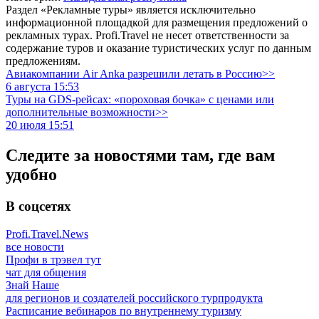
Раздел «Рекламные туры» является исключительно
информационной площадкой для размещения предложений о
рекламных турах. Profi.Travel не несет ответственности за
содержание туров и оказание туристических услуг по данным
предложениям.
Авиакомпании Air Anka разрешили летать в Россию>>
6 августа 15:53
Туры на GDS-рейсах: «пороховая бочка» с ценами или
дополнительные возможности>>
20 июля 15:51
Следите за новостями там, где вам
удобно
В соцсетях
Profi.Travel.News
все новости
Профи в трэвел тут
чат для общения
Знай Наше
для регионов и создателей российского турпродукта
Расписание вебинаров по внутреннему туризму