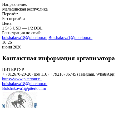
Направление:
Мальдивская республика
Перелёт:
Без перелёта
Цена:
1 545 USD — 1/2 DBL
Регистрация по email:
bolshakova18@pitertour.ru
Bolshakova1@pitertour.ru
16-26
июня 2026
Контактная информация организатора
ПИТЕРТУР
+ 7812670-20-20 (доб 116), +79218786745 (Telegram, WhatsApp)
https://www.pitertour.ru
bolshakova18@pitertour.ru
Bolshakova1@pitertour.ru