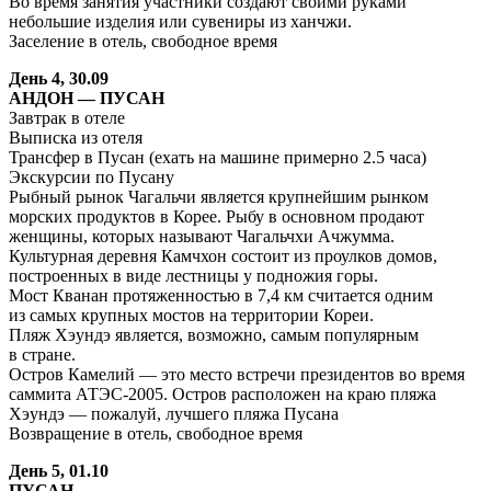
Во время занятия участники создают своими руками
небольшие изделия или сувениры из ханчжи.
Заселение в отель, свободное время
День 4, 30.09
АНДОН — ПУСАН
Завтрак в отеле
Выписка из отеля
Трансфер в Пусан (ехать на машине примерно 2.5 часа)
Экскурсии по Пусану
Рыбный рынок Чагальчи является крупнейшим рынком
морских продуктов в Корее. Рыбу в основном продают
женщины, которых называют Чагальчхи Ачжумма.
Культурная деревня Камчхон состоит из проулков домов,
построенных в виде лестницы у подножия горы.
Мост Кванан протяженностью в 7,4 км считается одним
из самых крупных мостов на территории Кореи.
Пляж Хэундэ является, возможно, самым популярным
в стране.
Остров Камелий — это место встречи президентов во время
саммита АТЭС-2005. Остров расположен на краю пляжа
Хэундэ — пожалуй, лучшего пляжа Пусана
Возвращение в отель, свободное время
День 5, 01.10
ПУСАН