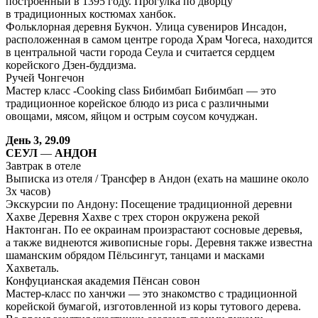
построенный в 1395 году. Прогулка по дворцу
в традиционных костюмах ханбок.
Фольклорная деревня Букчон. Улица сувениров Инсадон,
расположенная в самом центре города Храм Чогеса, находится
в центральной части города Сеула и считается сердцем
корейского Дзен-буддизма.
Ручей Чонгечон
Мастер класс -Cooking class Бибимбап Бибимбап — это
традиционное корейское блюдо из риса с различными
овощами, мясом, яйцом и острым соусом кочуджан.
День 3, 29.09
СЕУЛ
—
АНДОН
Завтрак в отеле
Выписка из отеля / Трансфер в Андон (ехать на машине около
3х часов)
Экскурсии по Андону: Посещение традиционной деревни
Хахве Деревня Хахве с трех сторон окружена рекой
Нактонган. По ее окраинам произрастают сосновые деревья,
а также виднеются живописные горы. Деревня также известна
шаманским обрядом Пёльсингут, танцами и масками
Хахветаль.
Конфуцианская академия Пёнсан совон
Мастер-класс по ханчжи — это знакомство с традиционной
корейской бумагой, изготовленной из коры тутового дерева.