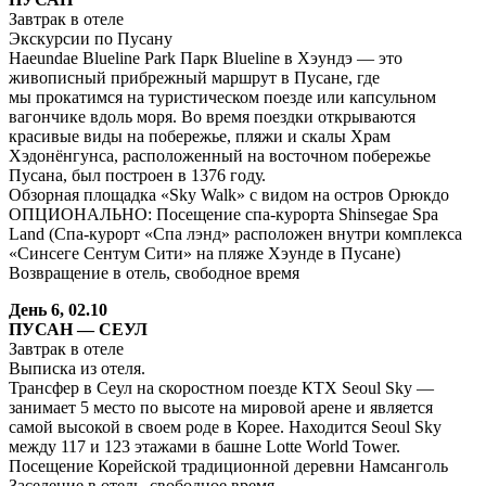
Завтрак в отеле
Экскурсии по Пусану
Haeundae Blueline Park Парк Blueline в Хэундэ — это
живописный прибрежный маршрут в Пусане, где
мы прокатимся на туристическом поезде или капсульном
вагончике вдоль моря. Во время поездки открываются
красивые виды на побережье, пляжи и скалы Храм
Хэдонёнгунса, расположенный на восточном побережье
Пусана, был построен в 1376 году.
Обзорная площадка «Sky Walk» с видом на остров Орюкдо
ОПЦИОНАЛЬНО: Посещение спа-курорта Shinsegae Spa
Land (Спа-курорт «Спа лэнд» расположен внутри комплекса
«Синсеге Сентум Сити» на пляже Хэунде в Пусане)
Возвращение в отель, свободное время
День 6, 02.10
ПУСАН — СЕУЛ
Завтрак в отеле
Выписка из отеля.
Трансфер в Cеул на скоростном поезде КТХ Seoul Sky —
занимает 5 место по высоте на мировой арене и является
самой высокой в своем роде в Корее. Находится Seoul Sky
между 117 и 123 этажами в башне Lotte World Tower.
Посещение Корейской традиционной деревни Намсанголь
Заселение в отель, свободное время