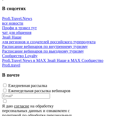
В соцсетях
Profi.Travel.News
все новости
Профи в трэвел тут
чат для общения
Знай Наше
для регионов и создателей российского турпродукта
Расписание вебинаров по внутреннему туризму
Расписание вебинаров по выездному туризму
Сообщество Loyalty
Profi.Travel News в MAX
Знай Наше в MAX
Сообщество
Profi.travel
В почте
Ежедневная рассылка
Еженедельная рассылка вебинаров
Я даю
согласие
на обработку
персональных данных и ознакомлен с
политикой
по обработке персональных