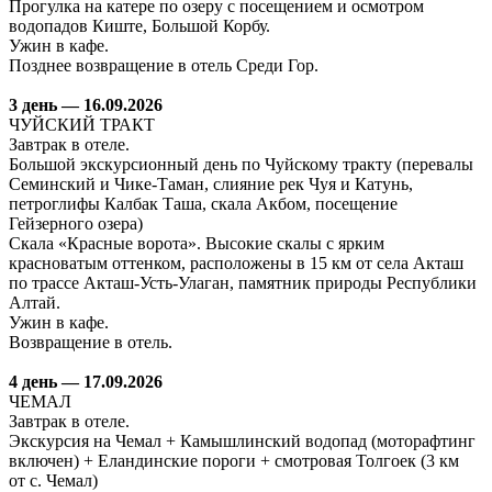
Прогулка на катере по озеру с посещением и осмотром
водопадов Киште, Большой Корбу.
Ужин в кафе.
Позднее возвращение в отель Среди Гор.
3 день — 16.09.2026
ЧУЙСКИЙ ТРАКТ
Завтрак в отеле.
Большой экскурсионный день по Чуйскому тракту (перевалы
Семинский и Чике-Таман, слияние рек Чуя и Катунь,
петроглифы Калбак Таша, скала Акбом, посещение
Гейзерного озера)
Скала «Красные ворота». Высокие скалы с ярким
красноватым оттенком, расположены в 15 км от села Акташ
по трассе Акташ-Усть-Улаган, памятник природы Республики
Алтай.
Ужин в кафе.
Возвращение в отель.
4 день — 17.09.2026
ЧЕМАЛ
Завтрак в отеле.
Экскурсия на Чемал + Камышлинский водопад (моторафтинг
включен) + Еландинские пороги + смотровая Толгоек (3 км
от с. Чемал)