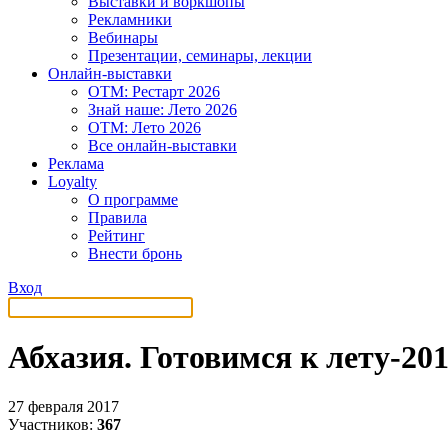
Выставки и воркшопы
Рекламники
Вебинары
Презентации, семинары, лекции
Онлайн-выставки
OTM: Рестарт 2026
Знай наше: Лето 2026
OTM: Лето 2026
Все онлайн-выставки
Реклама
Loyalty
О программе
Правила
Рейтинг
Внести бронь
Вход
Абхазия. Готовимся к лету-20
27 февраля 2017
Участников:
367