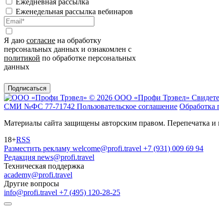
Ежедневная рассылка
Еженедельная рассылка вебинаров
Я даю
согласие
на обработку
персональных данных и ознакомлен с
политикой
по обработке персональных
данных
Подписаться
© 2026 ООО «Профи Трэвeл»
Свидете
СМИ №ФС 77-71742
Пользовательское соглашение
Обработка 
Материалы сайта защищены авторским правом. Перепечатка и 
18+
RSS
Разместить рекламу
welcome@profi.travel
+7 (931) 009 69 94
Редакция
news@profi.travel
Техническая поддержка
academy@profi.travel
Другие вопросы
info@profi.travel
+7 (495) 120-28-25