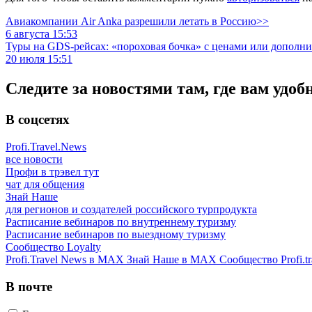
Авиакомпании Air Anka разрешили летать в Россию>>
6 августа 15:53
Туры на GDS-рейсах: «пороховая бочка» с ценами или дополн
20 июля 15:51
Следите за новостями там, где вам удоб
В соцсетях
Profi.Travel.News
все новости
Профи в трэвел тут
чат для общения
Знай Наше
для регионов и создателей российского турпродукта
Расписание вебинаров по внутреннему туризму
Расписание вебинаров по выездному туризму
Сообщество Loyalty
Profi.Travel News в MAX
Знай Наше в MAX
Сообщество Profi.tr
В почте