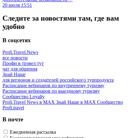
20 июля 15:51
Следите за новостями там, где вам
удобно
В соцсетях
Profi.Travel.News
все новости
Профи в трэвел тут
чат для общения
Знай Наше
для регионов и создателей российского турпродукта
Расписание вебинаров по внутреннему туризму
Расписание вебинаров по выездному туризму
Сообщество Loyalty
Profi.Travel News в MAX
Знай Наше в MAX
Сообщество
Profi.travel
В почте
Ежедневная рассылка