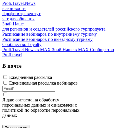
Profi.Travel.News
все новости
Профи в трэвел тут
чат для общения
Знай Наше
для регионов и создателей российского турпродукта
Расписание вебинаров по внутреннему туризму
Расписание вебинаров по выездному туризму
Сообщество Loyalty
Profi.Travel News в MAX
Знай Наше в MAX
Сообщество
Profi.travel
В почте
Ежедневная рассылка
Еженедельная рассылка вебинаров
Я даю
согласие
на обработку
персональных данных и ознакомлен с
политикой
по обработке персональных
данных
Подписаться