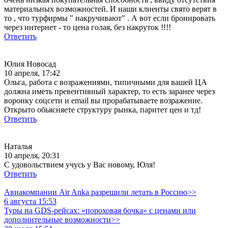
материальных возможностей. И наши клиенты свято верят в
то , что турфирмы " накручивают" . А вот если бронировать
через интернет - то цена голая, без накруток !!!!
Ответить
Юлия Новосад
10 апреля, 17:42
Ольга, работа с возражениями, типичными для вашей ЦА
должна иметь превентивный характер, то есть заранее через
воронку соцсети и email вы прорабатываете возражение.
Открыто обьясняете структуру рынка, паритет цен и тд!
Ответить
Наталья
10 апреля, 20:31
С удовольствием учусь у Вас новому, Юля!
Ответить
Авиакомпании Air Anka разрешили летать в Россию>>
6 августа 15:53
Туры на GDS-рейсах: «пороховая бочка» с ценами или
дополнительные возможности>>