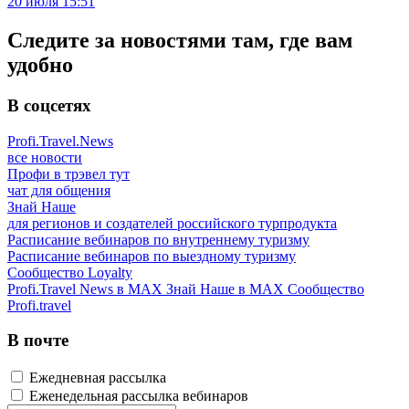
20 июля 15:51
Следите за новостями там, где вам
удобно
В соцсетях
Profi.Travel.News
все новости
Профи в трэвел тут
чат для общения
Знай Наше
для регионов и создателей российского турпродукта
Расписание вебинаров по внутреннему туризму
Расписание вебинаров по выездному туризму
Сообщество Loyalty
Profi.Travel News в MAX
Знай Наше в MAX
Сообщество
Profi.travel
В почте
Ежедневная рассылка
Еженедельная рассылка вебинаров