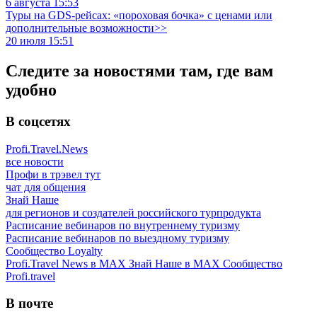
6 августа 15:53
Туры на GDS-рейсах: «пороховая бочка» с ценами или
дополнительные возможности>>
20 июля 15:51
Следите за новостями там, где вам
удобно
В соцсетях
Profi.Travel.News
все новости
Профи в трэвел тут
чат для общения
Знай Наше
для регионов и создателей российского турпродукта
Расписание вебинаров по внутреннему туризму
Расписание вебинаров по выездному туризму
Сообщество Loyalty
Profi.Travel News в MAX
Знай Наше в MAX
Сообщество
Profi.travel
В почте