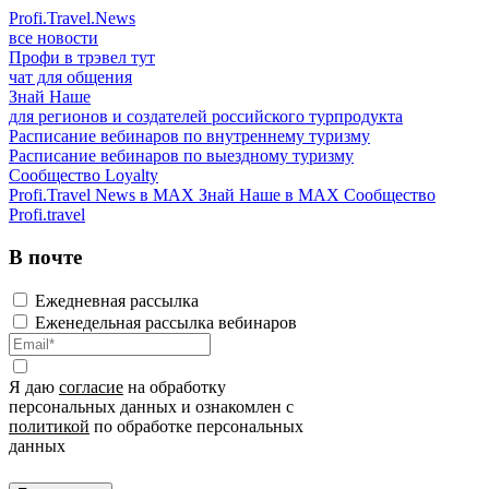
Profi.Travel.News
все новости
Профи в трэвел тут
чат для общения
Знай Наше
для регионов и создателей российского турпродукта
Расписание вебинаров по внутреннему туризму
Расписание вебинаров по выездному туризму
Сообщество Loyalty
Profi.Travel News в MAX
Знай Наше в MAX
Сообщество
Profi.travel
В почте
Ежедневная рассылка
Еженедельная рассылка вебинаров
Я даю
согласие
на обработку
персональных данных и ознакомлен с
политикой
по обработке персональных
данных