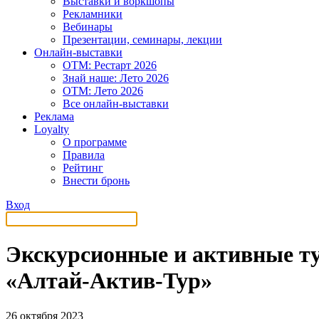
Выставки и воркшопы
Рекламники
Вебинары
Презентации, семинары, лекции
Онлайн-выставки
OTM: Рестарт 2026
Знай наше: Лето 2026
OTM: Лето 2026
Все онлайн-выставки
Реклама
Loyalty
О программе
Правила
Рейтинг
Внести бронь
Вход
Экскурсионные и активные ту
«Алтай-Актив-Тур»
26 октября 2023