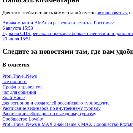
Написать комментарий
Для того чтобы оставить комментарий нужно
авторизоваться
на
Авиакомпании Air Anka разрешили летать в Россию>>
6 августа 15:53
Туры на GDS-рейсах: «пороховая бочка» с ценами или дополн
20 июля 15:51
Следите за новостями там, где вам удоб
В соцсетях
Profi.Travel.News
все новости
Профи в трэвел тут
чат для общения
Знай Наше
для регионов и создателей российского турпродукта
Расписание вебинаров по внутреннему туризму
Расписание вебинаров по выездному туризму
Сообщество Loyalty
Profi.Travel News в MAX
Знай Наше в MAX
Сообщество Profi.tr