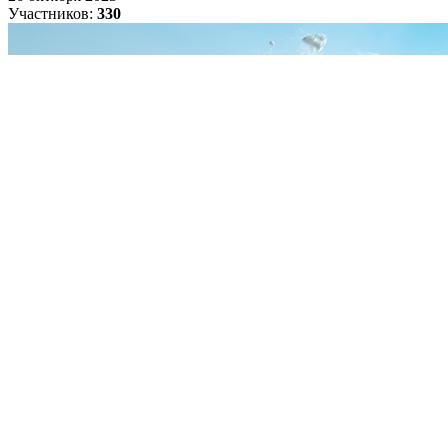
Участников:
330