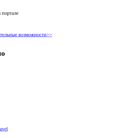
 портале
ительные возможности>>
но
avel