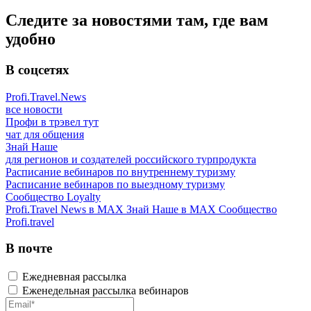
Следите за новостями там, где вам
удобно
В соцсетях
Profi.Travel.News
все новости
Профи в трэвел тут
чат для общения
Знай Наше
для регионов и создателей российского турпродукта
Расписание вебинаров по внутреннему туризму
Расписание вебинаров по выездному туризму
Сообщество Loyalty
Profi.Travel News в MAX
Знай Наше в MAX
Сообщество
Profi.travel
В почте
Ежедневная рассылка
Еженедельная рассылка вебинаров