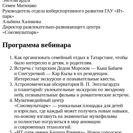
Энгельгардта
Семен Матюшко
Руководитель отдела киберспортивного развития ГАУ «Ит-
парк»
Альбина Халикова
Директор развлекательно-развивающего центра
«Союзмультпарк»
Программа вебинара
Как организовать семейный отдых в Татарстане, чтобы
было интересно и детям, и родителям.
Встреча с татарским Дедом Морозом — Кыш Бабаем
и Снегурочкой — Кар Кызы в их резиденции.
Интересные экскурсии и познавательные квесты.
Астрономическая обсерватория В. П. Энгельгардта
и планетарий: увлекательные экскурсии по звездному
небу, познавательные фильмы и романтические встречи.
Мультимедийный центр
«Союзмультпарк» — уникальная площадка для детей
и взрослых, где каждый может получить новые навыки,
по-новому взглянуть на знаменитые мультфильмы
и полностью погрузиться в мир анимации
и современных технологий.
«ИТ-парк имени Башира Рамеева». Новое городское