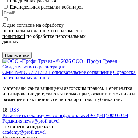
Ежедневная рассылка
Еженедельная рассылка вебинаров
Я даю
согласие
на обработку
персональных данных и ознакомлен с
политикой
по обработке персональных
данных
Подписаться
© 2026 ООО «Профи Трэвeл»
Свидетельство о регистрации
СМИ №ФС 77-71742
Пользовательское соглашение
Обработка
персональных данных
Материалы сайта защищены авторским правом. Перепечатка
и цитирование допускаются только при указании источника и
размещении активной ссылки на оригинал публикации.
18+
RSS
Разместить рекламу
welcome@profi.travel
+7 (931) 009 69 94
Редакция
news@profi.travel
Техническая поддержка
academy@profi.travel
Другие вопросы