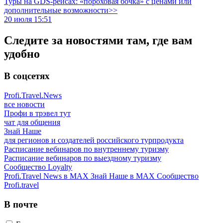
Туры на GDS-рейсах: «пороховая бочка» с ценами или
дополнительные возможности>>
20 июля 15:51
Следите за новостями там, где вам
удобно
В соцсетях
Profi.Travel.News
все новости
Профи в трэвел тут
чат для общения
Знай Наше
для регионов и создателей российского турпродукта
Расписание вебинаров по внутреннему туризму
Расписание вебинаров по выездному туризму
Сообщество Loyalty
Profi.Travel News в MAX
Знай Наше в MAX
Сообщество
Profi.travel
В почте