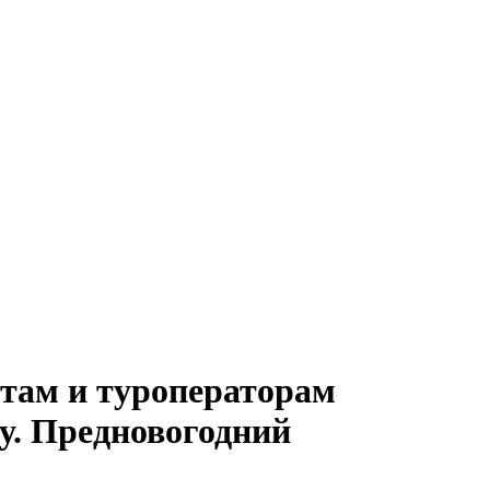
нтам и туроператорам
цу. Предновогодний