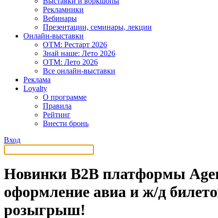
Выставки и воркшопы
Рекламники
Вебинары
Презентации, семинары, лекции
Онлайн-выставки
OTM: Рестарт 2026
Знай наше: Лето 2026
OTM: Лето 2026
Все онлайн-выставки
Реклама
Loyalty
О программе
Правила
Рейтинг
Внести бронь
Вход
Новинки B2B платформы Agent
оформление авиа и ж/д билето
розыгрыш!