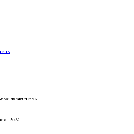
нтств
жный авиаконтент.
.
зима 2024.