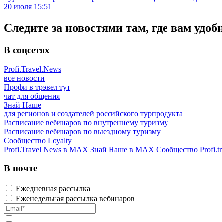
20 июля 15:51
Следите за новостями там, где вам удоб
В соцсетях
Profi.Travel.News
все новости
Профи в трэвел тут
чат для общения
Знай Наше
для регионов и создателей российского турпродукта
Расписание вебинаров по внутреннему туризму
Расписание вебинаров по выездному туризму
Сообщество Loyalty
Profi.Travel News в MAX
Знай Наше в MAX
Сообщество Profi.tr
В почте
Ежедневная рассылка
Еженедельная рассылка вебинаров