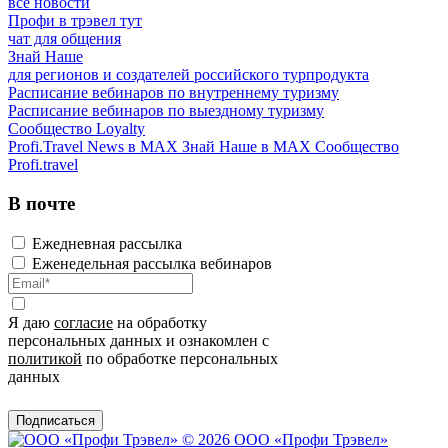
все новости
Профи в трэвел тут
чат для общения
Знай Наше
для регионов и создателей российского турпродукта
Расписание вебинаров по внутреннему туризму
Расписание вебинаров по выездному туризму
Сообщество Loyalty
Profi.Travel News в MAX
Знай Наше в MAX
Сообщество
Profi.travel
В почте
Ежедневная рассылка
Еженедельная рассылка вебинаров
Я даю
согласие
на обработку
персональных данных и ознакомлен с
политикой
по обработке персональных
данных
Подписаться
© 2026 ООО «Профи Трэвeл»