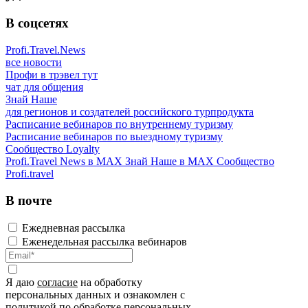
В соцсетях
Profi.Travel.News
все новости
Профи в трэвел тут
чат для общения
Знай Наше
для регионов и создателей российского турпродукта
Расписание вебинаров по внутреннему туризму
Расписание вебинаров по выездному туризму
Сообщество Loyalty
Profi.Travel News в MAX
Знай Наше в MAX
Сообщество
Profi.travel
В почте
Ежедневная рассылка
Еженедельная рассылка вебинаров
Я даю
согласие
на обработку
персональных данных и ознакомлен с
политикой
по обработке персональных