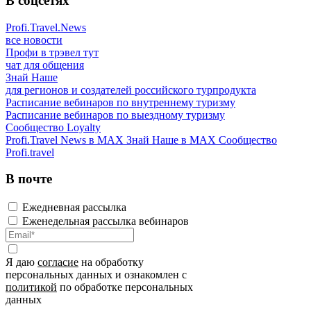
В соцсетях
Profi.Travel.News
все новости
Профи в трэвел тут
чат для общения
Знай Наше
для регионов и создателей российского турпродукта
Расписание вебинаров по внутреннему туризму
Расписание вебинаров по выездному туризму
Сообщество Loyalty
Profi.Travel News в MAX
Знай Наше в MAX
Сообщество
Profi.travel
В почте
Ежедневная рассылка
Еженедельная рассылка вебинаров
Я даю
согласие
на обработку
персональных данных и ознакомлен с
политикой
по обработке персональных
данных