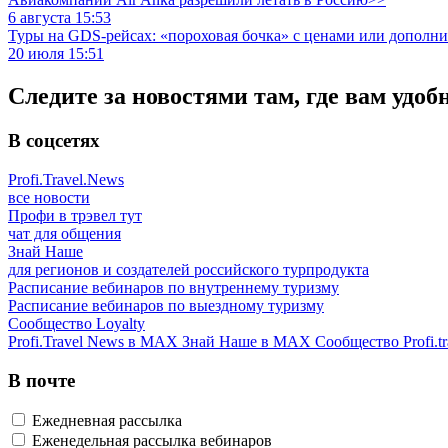
6 августа 15:53
Туры на GDS-рейсах: «пороховая бочка» с ценами или дополн
20 июля 15:51
Следите за новостями там, где вам удоб
В соцсетях
Profi.Travel.News
все новости
Профи в трэвел тут
чат для общения
Знай Наше
для регионов и создателей российского турпродукта
Расписание вебинаров по внутреннему туризму
Расписание вебинаров по выездному туризму
Сообщество Loyalty
Profi.Travel News в MAX
Знай Наше в MAX
Сообщество Profi.tr
В почте
Ежедневная рассылка
Еженедельная рассылка вебинаров