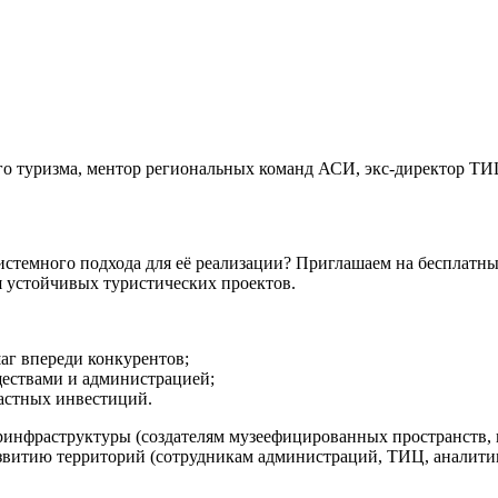
о туризма, ментор региональных команд АСИ, экс-директор ТИЦ
 системного подхода для её реализации? Приглашаем на бесплатн
я устойчивых туристических проектов.
шаг впереди конкурентов;
ществами и администрацией;
частных инвестиций.
уринфраструктуры (создателям музеефицированных пространств,
звитию территорий (сотрудникам администраций, ТИЦ, аналити