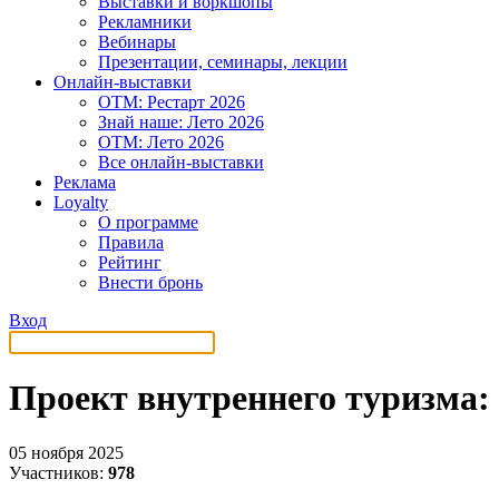
Выставки и воркшопы
Рекламники
Вебинары
Презентации, семинары, лекции
Онлайн-выставки
OTM: Рестарт 2026
Знай наше: Лето 2026
OTM: Лето 2026
Все онлайн-выставки
Реклама
Loyalty
О программе
Правила
Рейтинг
Внести бронь
Вход
Проект внутреннего туризма: 
05 ноября 2025
Участников:
978