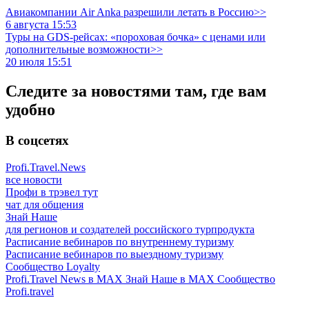
Авиакомпании Air Anka разрешили летать в Россию>>
6 августа 15:53
Туры на GDS-рейсах: «пороховая бочка» с ценами или
дополнительные возможности>>
20 июля 15:51
Следите за новостями там, где вам
удобно
В соцсетях
Profi.Travel.News
все новости
Профи в трэвел тут
чат для общения
Знай Наше
для регионов и создателей российского турпродукта
Расписание вебинаров по внутреннему туризму
Расписание вебинаров по выездному туризму
Сообщество Loyalty
Profi.Travel News в MAX
Знай Наше в MAX
Сообщество
Profi.travel