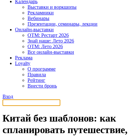
Календарь
Выставки и воркшопы
Рекламники
Вебинары
Презентации, семинары, лекции
Онлайн-выставки
OTM: Рестарт 2026
Знай наше: Лето 2026
OTM: Лето 2026
Все онлайн-выставки
Реклама
Loyalty
О программе
Правила
Рейтинг
Внести бронь
Вход
Китай без шаблонов: как
спланировать путешествие,