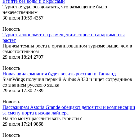
Египте без воды и с крысами
Туристке удалось доказать, что размещение было
некачественным
30 июля 10:59
4357
Новость
Туристы экономят на размещении: спрос на апартаменты
растет
Причем темпы роста в организованном туризме выше, чем в
самостоятельном
29 июля 18:24
2707
Новость
Новая авиакомпания будет возить россиян в Таиланд
SiamWings получил первый Airbus A330 и ищет сотрудников
со знанием русского языка
29 июля 17:30
2789
Новость
Пассажирам Astoria Grande обещают депозиты и компенсации
за смену порта выхода лайнера
На что могут рассчитывать туристы?
29 июля 17:24
9868
Новость