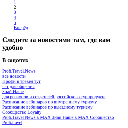
1
2
3
4
5
Вперёд
Следите за новостями там, где вам
удобно
В соцсетях
Profi.Travel.News
все новости
Профи в трэвел тут
чат для общения
Знай Наше
для регионов и создателей российского турпродукта
Расписание вебинаров по внутреннему туризму
Расписание вебинаров по выездному туризму
Сообщество Loyalty
Profi.Travel News в MAX
Знай Наше в MAX
Сообщество
Profi.travel