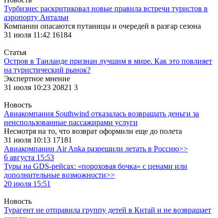
Турбизнес раскритиковал новые правила встречи туристов в
аэропорту Антальи
Компании опасаются путаницы и очередей в разгар сезона
31 июля 11:42
16184
Статья
Остров в Таиланде признан лучшим в мире. Как это повлияет
на туристический рынок?
Экспертное мнение
31 июля 10:23
20821
3
Новость
Авиакомпания Southwind отказалась возвращать деньги за
неиспользованные пассажирами услуги
Несмотря на то, что возврат оформили еще до полета
31 июля 10:13
17181
Авиакомпании Air Anka разрешили летать в Россию>>
6 августа 15:53
Туры на GDS-рейсах: «пороховая бочка» с ценами или
дополнительные возможности>>
20 июля 15:51
Новость
Турагент не отправила группу детей в Китай и не возвращает