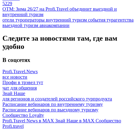
5229
ОТМ: Зима 26/27 на Profi.Travel объединит выездной и
внутренний туризм
отели
туроператоры
внутренний туризм
события
турагентства
выездной туризм
авиакомпании
Следите за новостями там, где вам
удобно
В соцсетях
Profi.Travel.News
все новости
Профи в трэвел тут
чат для общения
Знай Наше
для регионов и создателей российского турпродукта
Расписание вебинаров по внутреннему туризму
Расписание вебинаров по выездному туризму
Сообщество Loyalty
Profi.Travel News в MAX
Знай Наше в MAX
Сообщество
Profi.travel