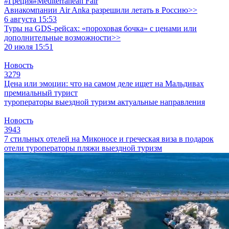
#Греция
#Mediterranean Fair
Авиакомпании Air Anka разрешили летать в Россию>>
6 августа 15:53
Туры на GDS-рейсах: «пороховая бочка» с ценами или
дополнительные возможности>>
20 июля 15:51
Новость
3279
Цена или эмоции: что на самом деле ищет на Мальдивах
премиальный турист
туроператоры
выездной туризм
актуальные направления
Новость
3943
7 стильных отелей на Миконосе и греческая виза в подарок
отели
туроператоры
пляжи
выездной туризм